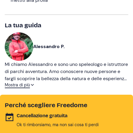
mettiti alla prova
La tua guida
Alessandro P.
Mi chiamo Alessandro e sono uno speleologo e istruttore
di parchi avventura. Amo conoscere nuove persone e
fargli scoprire la bellezza della natura e delle esperienze
Mostra di più
che offriamo. Inoltre, mi piace l'idea di far scoprire il mio
territorio grazie al parco che ho creato!
Perché scegliere Freedome
Cancellazione gratuita
Ok ti rimborsiamo, ma non sai cosa ti perdi