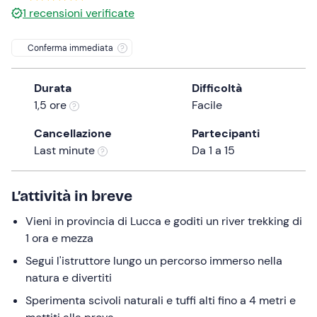
1
recensioni verificate
the
question
Conferma immediata
mark
key
to
Durata
Difficoltà
get
1,5 ore
Facile
the
Cancellazione
Partecipanti
keyboard
Last minute
Da 1 a 15
shortcuts
for
changing
L’attività in breve
dates.
Vieni in provincia di Lucca e goditi un river trekking di
1 ora e mezza
Segui l'istruttore lungo un percorso immerso nella
natura e divertiti
Sperimenta scivoli naturali e tuffi alti fino a 4 metri e