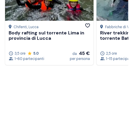
Chifenti
, Lucca
Fabbriche di Ve
Body rafting sul torrente Lima in
River trekking
provincia di Lucca
torrente Batti
45 €
3,5 ore
5.0
2,5 ore
da
1-60 partecipanti
per persona
1-15 partecipant