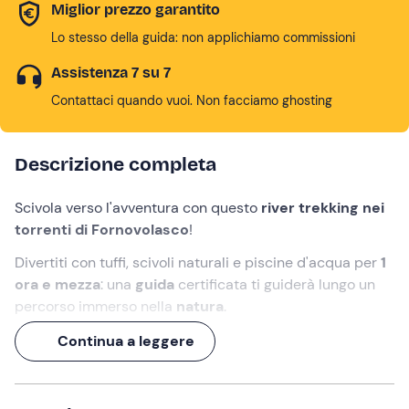
Miglior prezzo garantito
Lo stesso della guida: non applichiamo commissioni
Assistenza 7 su 7
Contattaci quando vuoi. Non facciamo ghosting
Descrizione completa
Scivola verso l'avventura con questo
river trekking nei
torrenti di Fornovolasco
!
Divertiti con tuffi, scivoli naturali e piscine d'acqua per
1
ora e mezza
: una
guida
certificata ti guiderà lungo un
percorso immerso nella
natura
.
Non rimandare: indossa la muta e via!
Continua a leggere
Cosa faremo
L’appuntamento è
30 minuti prima dell’orario indicato