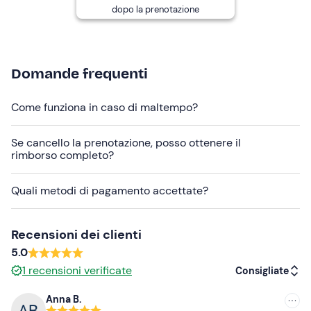
dopo la prenotazione
Presso il punto di partenza sono disponibili
spogliatoi e
un deposito per oggetti di valore
.
Il punto di ritrovo
non è raggiungibile con i mezzi
Domande frequenti
pubblici
mentre in loco sono presenti
parcheggi
gratuiti
.
Come funziona in caso di maltempo?
I
cani
non sono ammessi.
Se cancello la prenotazione, posso ottenere il
Abbigliamento consigliato
rimborso completo?
Costume da bagno
Quali metodi di pagamento accettate?
Non dimenticare di portare
Asciugamano
Recensioni dei clienti
Cambio di vestiti e scarpe
5.0
1
recensioni verificate
Consigliate
Anna B.
Consigliate