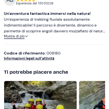
Esperienza del
17/07/2026
Più recenti
Un'avventura fantastica immersi nella natura!
Meno recenti
Un’esperienza di trekking fluviale assolutamente
indimenticabile! Il percorso è divertente, dinamico e
Più alte
permette di scoprire angoli davvero mozzafiato di natura
Mostra di più
incontaminata. Un elogio speciale va alle guide: sono
Più basse
state estremamente professionali, competenti e capaci
di infondere un senso di sicurezza in ogni momento,
Codice di riferimento
: 008180
senza mai far mancare il divertimento. Attrezzatura
Informazioni legali sull’attività
eccellente e organizzazione impeccabile.
Consigliatissimo a chiunque desideri trascorrere una
Ti potrebbe piacere anche
giornata diversa dal solito, all’insegna dell’energia. Ci
tornerò sicuramente!