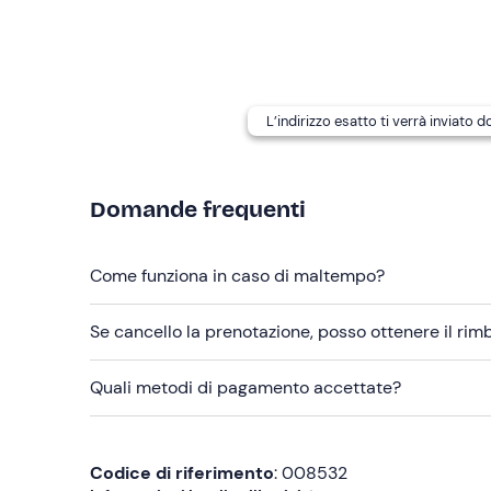
Abbigliamento consigliato
Costume da bagno
L’indirizzo esatto ti verrà inviato 
Maglietta termica sintetica
Scarpe da bagnare
Domande frequenti
Non dimenticare di portare
Asciugamano
Come funziona in caso di maltempo?
Cambio completo (vestiti e scarpe)
Se cancello la prenotazione, posso ottenere il ri
Quali metodi di pagamento accettate?
Codice di riferimento
: 008532