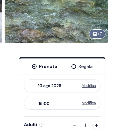
+
7
Prenota
Regala
Modifica
Navigate
forward
Modifica
15:00
to
interact
with
Adulti
1