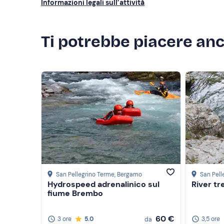
Informazioni legali sull’attività
Ti potrebbe piacere an
San Pellegrino Terme
, Bergamo
San Pell
Hydrospeed adrenalinico sul
River tr
fiume Brembo
60 €
3 ore
5.0
3,5 ore
da