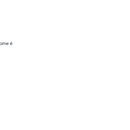
g
.
 come è
stano
, un