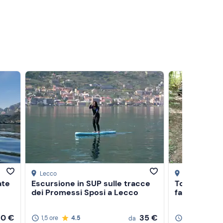
Lecco
Sulbiate
, Mon
ate
Escursione in SUP sulle tracce
Tour in quad
dei Promessi Sposi a Lecco
falconeria i
70 €
35 €
1,5 ore
4.5
1,5 ore
4.
da