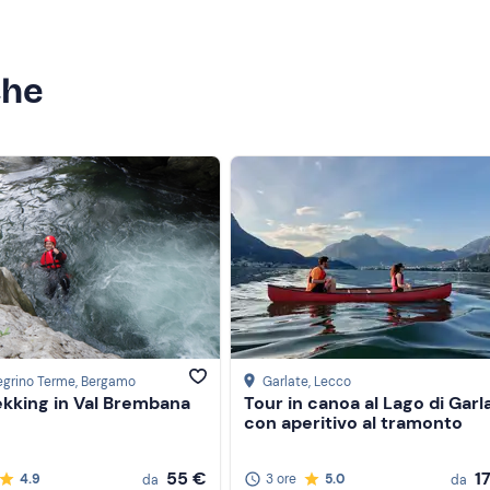
che
egrino Terme
, Bergamo
Garlate
, Lecco
ekking in Val Brembana
Tour in canoa al Lago di Garl
con aperitivo al tramonto
55 €
1
4.9
3 ore
5.0
da
da