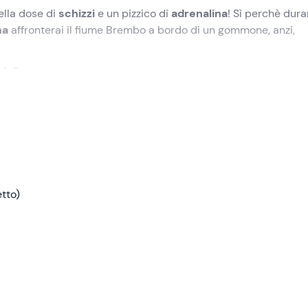
ella dose di
schizzi
e un pizzico di
adrenalina
! Sì perchè dur
na
affronterai il fiume Brembo a bordo di un gommone, anzi,
ide
?
icato
presso il punto di ritrovo a
San Pellegrino Terme (BG)
.
 ci forniranno l’
equipaggiamento tecnico
.
navetta
per raggiungere il
punto di ingresso del fiume
. Qui
uale la guida ci insegnerà le
tecniche di pagaiata
e come
tto)
ro
tube
, ossia un
"ciambellone" pneumatico galleggiante
.
iscesa tra le
rapide impetuose del Brembo
in un adrenalini
o della
Val Brembana
. Durante il percorso saremo seguiti e
ora e mezza
, dove ad attenderci troveremo la navetta pronta 
la doccia e cambiarci.