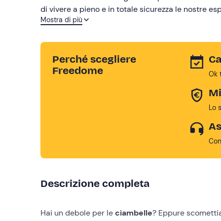
di vivere a pieno e in totale sicurezza le nostre esp
Mostra di più
consentiranno di vivere esperienze nella natura!
Perché scegliere
Ca
Freedome
Ok 
Mi
Lo 
As
Con
Descrizione completa
Hai un debole per le
ciambelle
? Eppure scomettia