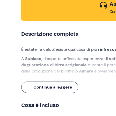
As
Con
Descrizione completa
È estate, fa caldo: esiste qualcosa di più
rinfresc
A
Subiaco
, ti aspetta un'insolita esperienza di
sof
degustazione di birra artigianale
durante il perco
della produzione del
birrificio Aimara
e ovviame
Preparati a un'
ondata di freschezza
!
Continua a leggere
Cosa faremo
L'appuntamento è
30 minuti
prima delle ore 17:
Cosa è incluso
dalla nostra
guida fluviale
.