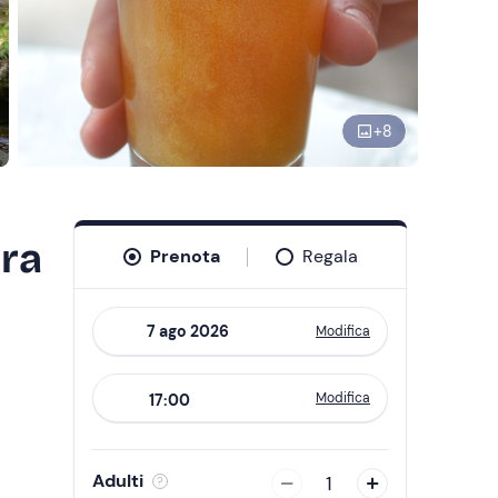
+
8
rra
Prenota
Regala
Modifica
Navigate
forward
Modifica
17:00
to
interact
with
Adulti
1