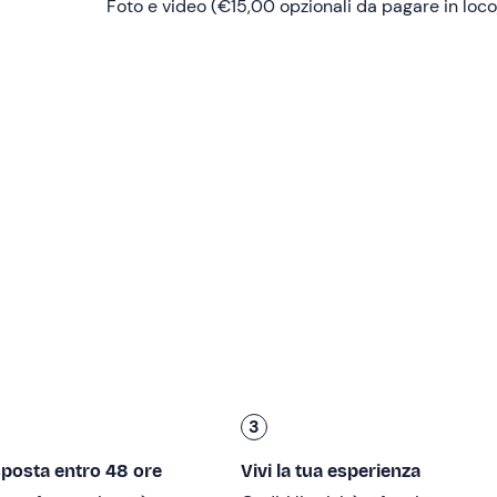
visi in gruppi e assisteremo a un
Foto e video (€15,00 opzionali da pagare in loco
briefing di circa
15 minuti.
a avventura di
soft rafting
sull'Aniene
!
versando il
Parco dei Monti Simbruini
, tra piccole rapide e
birrificio Aimara
.
i per compiere una
visita guidata
di circa 30 minuti durante la
irre artigianali
di loro produzione.
 bordo del gommone per continuare il
percorso
sul fiume, pe
che ci ricondurrà al punto di partenza in circa 15 minuti. Al t
per un nuovo assaggio al birrificio.
rata totale
di 2 ore
circa.
3
inori di 18 anni non accompagnati possono partecipare previa 
le.
sposta entro 48 ore
Vivi la tua esperienza