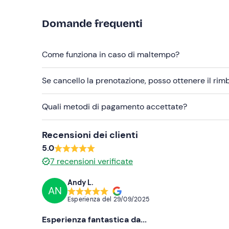
un
servizio di dogsitting
: contatta la struttura a
usufruirne.
Domande frequenti
Abbigliamento consigliato
Come funziona in caso di maltempo?
Abbigliamento comodo
Scarpe da ginnastica (potrebbero bagnarsi)
Se cancello la prenotazione, posso ottenere il ri
Non dimenticare di portare
Quali metodi di pagamento accettate?
Scarpe di ricambio
Recensioni dei clienti
5.0
7
recensioni verificate
Andy L.
AN
Esperienza del
29/09/2025
Esperienza fantastica da...