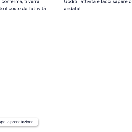
panti maggiorenni
, per i minorenni è prevista una bibita analc
i conferma, ti verrà
Goditi l’attività e facci sapere
 il costo dell’attività
andata!
e ma
è richiesta una buona acquaticità
.
essario contattare la struttura ai recapiti indicati nell'e-mail
rmata al raggiungimento di
minimo 12 partecipanti
. Ogni g
eamente.
 spogliatoi
ma è presente un
deposito
per piccoli oggetti di 
rettamente necessari durante il corso dell'attività sarà possibi
i con sé. In loco sarà anche possibile acquistare le
foto
e i
vid
blici
. In loco sono presenti
parcheggi gratuiti
. Alla fine
a con un
servizio navetta
incluso nella quota.
dopo la prenotazione
esso la struttura, dove sono
ammessi i cani
e viene anche of