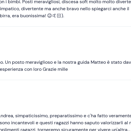
Meno recenti
 i bimbi. Posti meravigliosi, discesa soft molto molto diverten
Simpatico, divertente ma anche bravo nello spiegarci anche il
Più alte
a birra, era buonissima! 😉🤙🏻).
Più basse
mo. Un posto meraviglioso e la nostra guida Matteo è stato da
esperienza con loro Grazie mille
 Andrea, simpaticissimo, preparatissimo e c'ha fatto verament
 sono incantevoli e questi ragazzi hanno saputo valorizzarli al 
omplimenti ragazzi, torneremo sicuramente per vivere un'altra