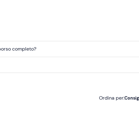
i recapiti che riceverai nell'e-mail di conferma della prenotazi
mborso completo?
Ordina per:
Consig
Consigliate
Più recenti