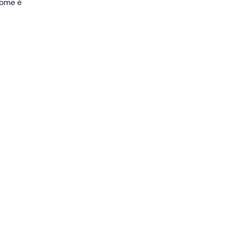
olica
 come è
 di
ommone
valore
le
eo
ferto