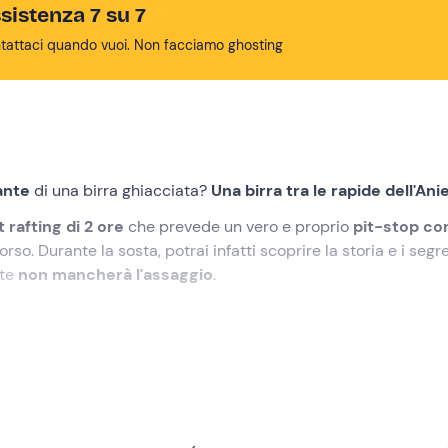
sistenza 7 su 7
tattaci quando vuoi. Non facciamo ghosting
ante
di una birra ghiacciata?
Una birra tra le rapide dell'Ani
t rafting di 2 ore
che prevede un vero e proprio
pit-stop co
rso. Durante la sosta, potrai infatti scoprire la storia e i segre
nte
non mancherà l'assaggio
.
00
presso il centro rafting a
Subiaco (RM)
, dove verremo acco