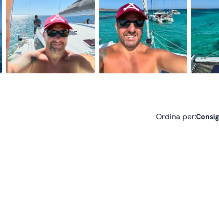
Ordina per:
Consig
Consigliate
Più recenti
Meno recenti
Più alte