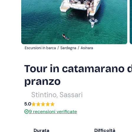
Escursioni in barca
/
Sardegna
/
Asinara
Tour in catamarano d
pranzo
Stintino, Sassari
5.0
9
recensioni verificate
Durata
Difficoltà