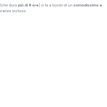
 (che dura
più di 8 ore
) si fa a bordo di un
comodissimo e
pranzo incluso
.
l punto di ritrovo a
Stintino (SS)
, dove l'equipaggio ci accogl
a 30 minuti saremo pronti a
salpare in direzione dell'Asinara
!
minceremo la nostra
veleggiata
lungo la costa dell'isola,
e dallo skipper.
ualche tuffo in
calette accessibili solo dal mare
, come la
zo a bordo
a base di un antipasto e un primo piatto di mare, 
r completare il pasto con un brindisi.
vigazione verso il
versante nord del Parco Nazionale dell'A