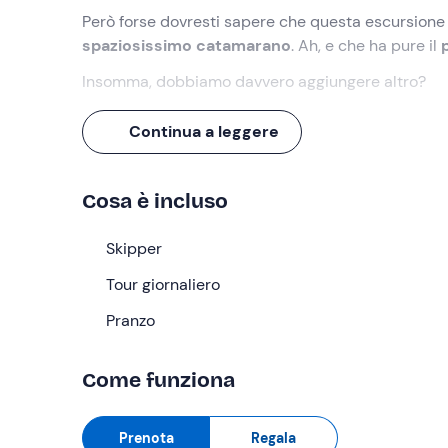
Però forse dovresti sapere che questa escursione
spaziosissimo catamarano
. Ah, e che ha pure il
Insomma, dobbiamo davvero aggiungere altro?
Cosa faremo
Continua a leggere
L'appuntamento è
15 minuti prima delle 09:30
ne
bordo del catamarano
Pittolo
.
Cosa è incluso
Una volta radunati tutti i partecipanti, dopo circ
Lasciandoci alle spalle la
Skipper
Spiaggia La Pelosa
, co
accompagnata da curiosità sul territorio raccontat
Tour giornaliero
Durante il tragitto, non mancheranno
soste
per q
Pranzo
splendida
Cala Reale
.
In una di queste, ci fermeremo per gustare il
pran
Come funziona
locale, caffè e gli immancabili mirto o filu ferru pe
Dopo esserci rilassati a bordo, riprenderemo la na
Prenota
Regala