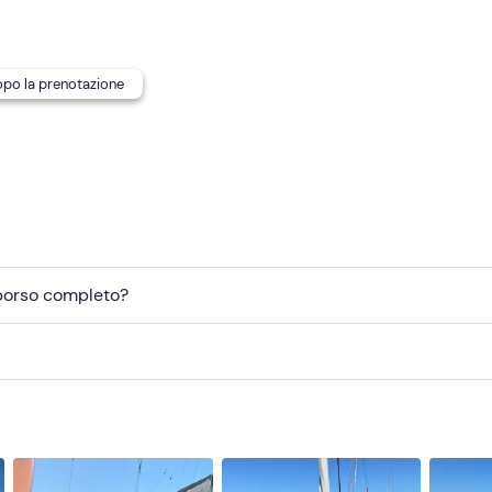
 è confermata al raggiungimento del numero
minimo di 4
dopo la prenotazione
agamento. Il punto di ritrovo è
raggiungibile con i
mezzi pubb
unghezza 13,2 metri e larghezza 7 metri, dotato di acqua dolce
degli ospiti, aree prendisole e area coperta per pranzare all'omb
a lo skipper ai recapiti indicati nell'e-mail di conferma della
mborso completo?