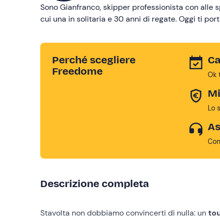
Sono Gianfranco, skipper professionista con alle sp
cui una in solitaria e 30 anni di regate. Oggi ti p
Perché scegliere
Ca
Freedome
Ok 
Mi
Lo 
As
Con
Descrizione completa
Stavolta non dobbiamo convincerti di nulla: un
to