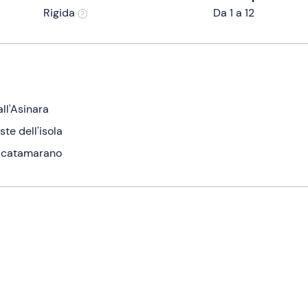
Rigida
Da 1 a 12
all'Asinara
ste dell'isola
un catamarano