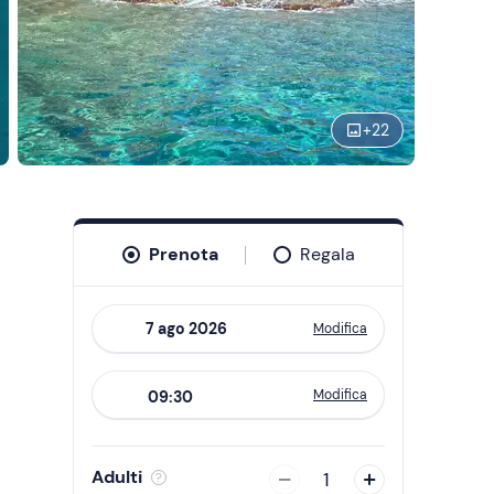
+
22
Prenota
Regala
Modifica
Navigate
forward
Modifica
09:30
to
interact
with
Adulti
1