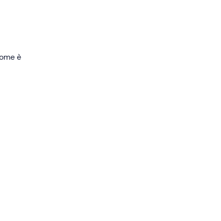
i
ng
ro a
 come è
dulto o
bordo
:
e