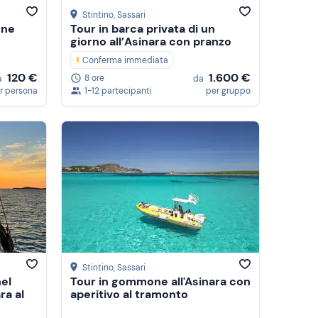
Stintino
, Sassari
one
Tour in barca privata di un
giorno all’Asinara con pranzo
Conferma immediata
120 €
1.600 €
8 ore
a
da
r persona
1-12 partecipanti
per gruppo
Stintino
, Sassari
el
Tour in gommone all'Asinara con
ra al
aperitivo al tramonto