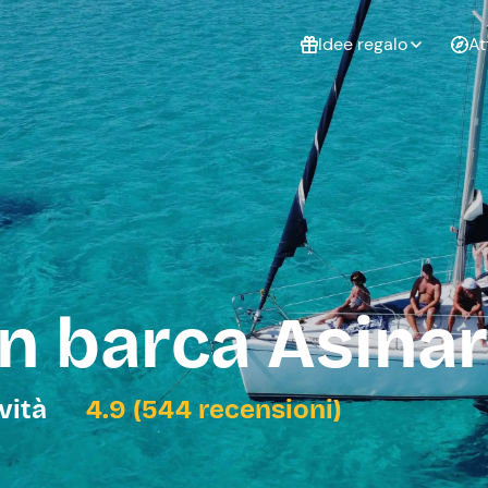
Idee regalo
At
Non sai cosa
regalare?
Esperienze da
Esperie
Gift Card Freedome
regalare
cop
Un regalo digitale che
lascia la libertà di
scegliere esperienze
outdoor in tutta Italia.
in barca Asina
Regala una Gift Card
Laurea
Addi
celi
ività
4.9 (544 recensioni)