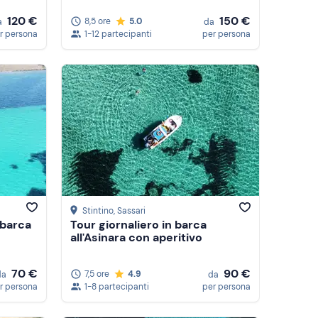
120 €
150 €
8,5 ore
5.0
a
da
r persona
1-12 partecipanti
per persona
Stintino
, Sassari
 barca
Tour giornaliero in barca
all'Asinara con aperitivo
90 €
70 €
7,5 ore
4.9
da
da
1-8 partecipanti
per persona
r persona