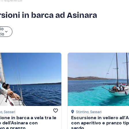
17 esperienze
rsioni in barca ad Asinara
io
zio
no
, Sassari
Stintino
, Sassari
one in barca a vela tra le
Escursione in veliero all’
e dell'Asinara con
con aperitivo e pranzo ti
ivo e pranzo
sardo