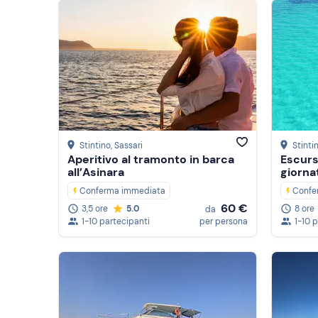
Stintino
, Sassari
Stinti
Aperitivo al tramonto in barca
Escurs
all’Asinara
giorna
Conferma immediata
Confe
60 €
3,5 ore
5.0
8 ore
da
1-10 partecipanti
per persona
1-10 