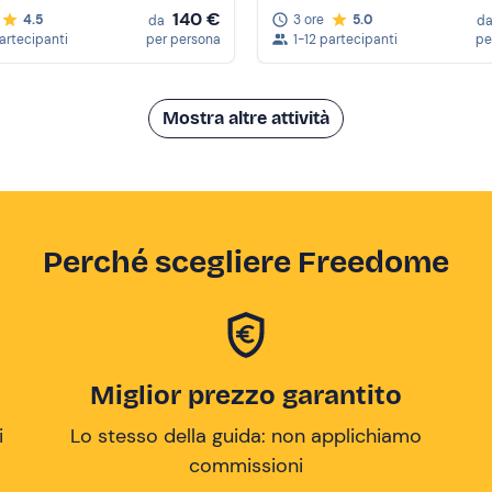
140 €
4.5
3 ore
5.0
da
d
partecipanti
per persona
1-12 partecipanti
pe
Mostra altre attività
Perché scegliere Freedome
Miglior prezzo garantito
i
Lo stesso della guida: non applichiamo
commissioni