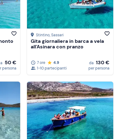
Stintino
, Sassari
amonto
Gita giornaliera in barca a vela
all'Asinara con pranzo
50 €
130 €
7 ore
4.9
da
da
r persona
1-10 partecipanti
per persona