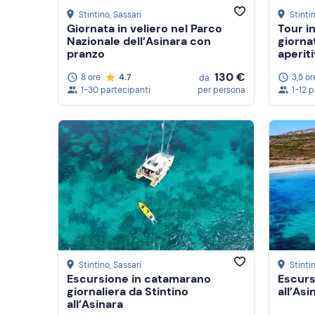
Stintino
, Sassari
Stinti
Giornata in veliero nel Parco
Tour i
Nazionale dell’Asinara con
giorna
pranzo
aperit
130 €
8 ore
4.7
3,5 or
da
1-30 partecipanti
per persona
1-12 
Stintino
, Sassari
Stinti
Escursione in catamarano
Escurs
giornaliera da Stintino
all’As
all’Asinara