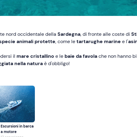
rte nord occidentale della
Sardegna
, di fronte alle coste di
St
specie animali protette
, come le
tartarughe marine
e l'
asi
dersi il
mare cristallino
e le
baie da favola
che non hanno bis
giata nella natura
è d'obbligo!
Escursioni in barca
a motore