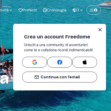
tività
Preferiti
Cronologia
IT
Crea un account Freedome
Unisciti a una community di avventurieri
nze di
Compleanno
come te e colleziona ricordi indimenticabili!
pia
ra
Continua con l'email
o al
Addio al
bato
nubilato