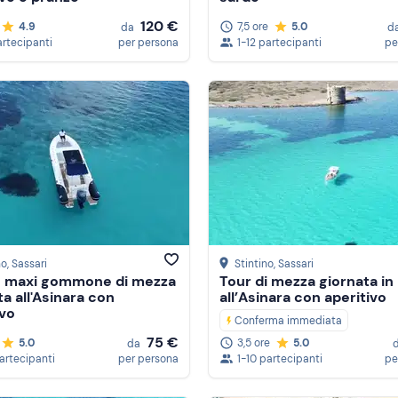
120 €
4.9
7,5 ore
5.0
da
d
artecipanti
per persona
1-12 partecipanti
pe
no
, Sassari
Stintino
, Sassari
n maxi gommone di mezza
Tour di mezza giornata in
ta all'Asinara con
all’Asinara con aperitivo
ivo
Conferma immediata
75 €
5.0
3,5 ore
5.0
da
partecipanti
per persona
1-10 partecipanti
pe