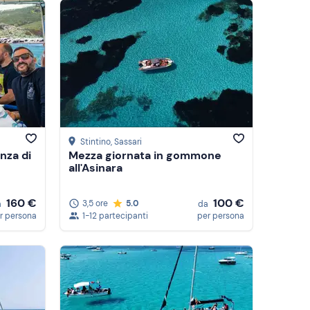
Stintino
, Sassari
nza di
Mezza giornata in gommone
all'Asinara
160 €
100 €
3,5 ore
5.0
a
da
r persona
1-12 partecipanti
per persona