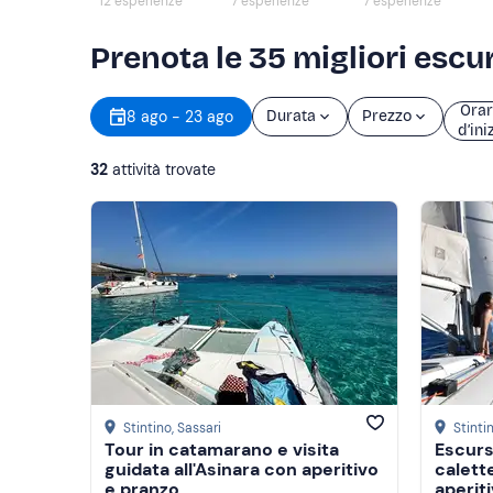
12 esperienze
7 esperienze
7 esperienze
Prenota le 35 migliori escu
Orar
8 ago - 23 ago
Durata
Prezzo
d’ini
32
attività trovate
Stintino
, Sassari
Stinti
Tour in catamarano e visita
Escursi
guidata all'Asinara con aperitivo
calett
e pranzo
aperit