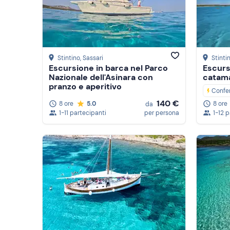
Stintino
, Sassari
Stinti
Escursione in barca nel Parco
Escurs
Nazionale dell'Asinara con
catama
pranzo e aperitivo
Confe
140 €
8 ore
5.0
8 ore
da
1-11 partecipanti
per persona
1-12 