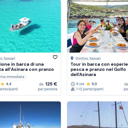
no
, Sassari
Stintino
, Sassari
ione in barca di una
Tour in barca con esperie
ta all’Asinara con pranzo
pesca e pranzo nel Golfo
dell'Asinara
rma immediata
125 €
8 ore
5.0
4.4
d
da
1-12 partecipanti
pe
partecipanti
per persona