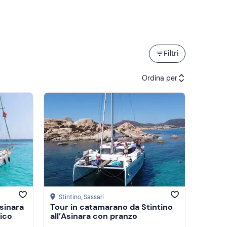
Filtri
Ordina per
Attività consigliate
Prezzo (crescente)
Prezzo (decrescente)
Recensioni
Stintino
, Sassari
Asinara
Tour in catamarano da Stintino
pico
all’Asinara con pranzo