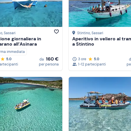
no
, Sassari
Stintino
, Sassari
ione giornaliera in
Aperitivo in veliero al tr
rano all’Asinara
a Stintino
rma immediata
160 €
3 ore
5.0
5.0
da
1-12 partecipanti
pe
partecipanti
per persona