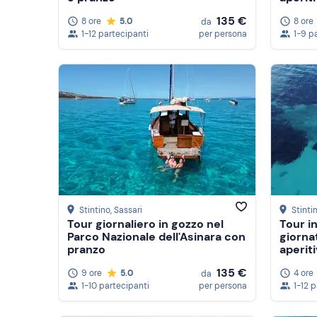
135 €
8 ore
5.0
8 ore
da
1-12 partecipanti
per persona
1-9 p
Stintino
, Sassari
Stinti
Tour giornaliero in gozzo nel
Tour i
Parco Nazionale dell'Asinara con
giorna
pranzo
aperit
135 €
9 ore
5.0
4 ore
da
1-10 partecipanti
per persona
1-12 