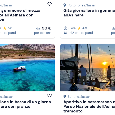
no
, Sassari
Porto Torres
, Sassari
n gommone di mezza
Gita giornaliera in gomm
ta all’Asinara con
all'Asinara
ivo
90 €
e
5.0
8 ore
4.9
da
d
partecipanti
per persona
1-12 partecipanti
pe
no
, Sassari
Stintino
, Sassari
ione in barca di un giorno
Aperitivo in catamarano n
inara con pranzo
Parco Nazionale dell'Asina
tramonto