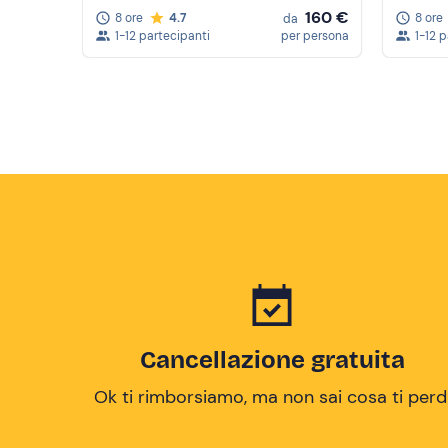
160 €
8 ore
4.7
8 ore
da
1-12 partecipanti
per persona
1-12 
Cancellazione gratuita
Ok ti rimborsiamo, ma non sai cosa ti perd