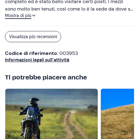
completo ed è stato bello visitare certi posti. I mezzi
sono molto ben tenuti, così come lo è la sede da dove si
Mostra di più
parte . I ragazzi dello staff molto gentili e professionali.
Ottimo anche il pranzo convenzionato.
Visualizza più recensioni
Codice di riferimento
: 003953
Informazioni legali sull’attività
Ti potrebbe piacere anche