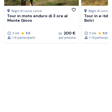
Bagni di Lucca
, Lucca
Bagni di Lucca
, 
Tour in moto enduro di 3 ore al
Tour in e-bike 
Monte Giovo
Botri
200 €
3 ore
5.0
5 ore
5.0
da
1-6 partecipanti
per persona
1-14 partecipant