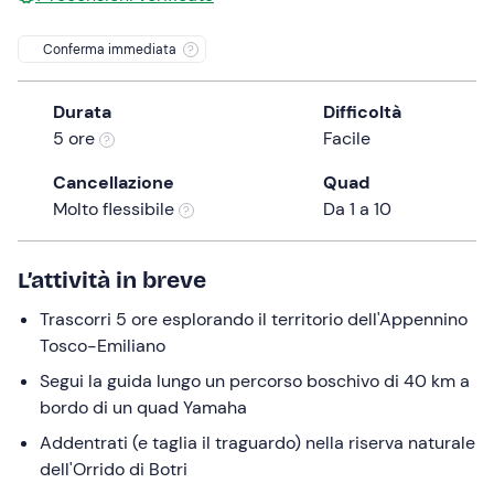
the
Conferma immediata
question
mark
key
Durata
Difficoltà
to
5 ore
Facile
get
Cancellazione
Quad
the
Molto flessibile
Da 1 a 10
keyboard
shortcuts
for
L’attività in breve
changing
dates.
Trascorri 5 ore esplorando il territorio dell'Appennino
Tosco-Emiliano
Segui la guida lungo un percorso boschivo di 40 km a
bordo di un quad Yamaha
Addentrati (e taglia il traguardo) nella riserva naturale
dell'Orrido di Botri