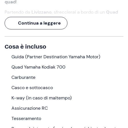
quad
!
Partendo da
Livizzano
, sfreccierai a bordo di un
Quad
Yamaha Kodiak 700
e, seguendo le indicazioni della
Continua a leggere
guida
, taglierai il traguardo nella riserva naturale. Un
percorso di
40 km
, durante i quali la natura sarà sempre
protagonista.
Cosa è incluso
Un'esperienza di
5 ore
, alla quale potrai brindare in
occasione di un supplementare
Guida (Partner Destination Yamaha Motor)
pranzo al ristorante
!
Quad Yamaha Kodiak 700
Cosa faremo
Carburante
Ti aspetterò
20 minuti prima
dell'orario selezionato nel
punto di ritrovo in località
Livizzano (LU)
. Io sono la tua
Casco e sottocasco
guida
e ti accompagnerò in questo
tour in quad
!
K-way (in caso di maltempo)
Al tuo arrivo ti consegnerò il mezzo, un
Quad Yamaha
Assicurazione RC
Kodiak 700
. Terrò poi un
briefing
di circa 15 minuti
durante il quale ti spiegherò come guidarlo con facilità,
Tesseramento
per vivere l'esperienza senza pensieri; seguirà una
prova