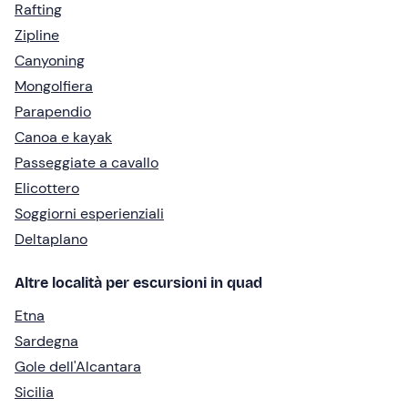
Rafting
Zipline
Canyoning
Mongolfiera
Parapendio
Canoa e kayak
Passeggiate a cavallo
Elicottero
Soggiorni esperienziali
Deltaplano
Altre località per escursioni in quad
Etna
Sardegna
Gole dell'Alcantara
Sicilia