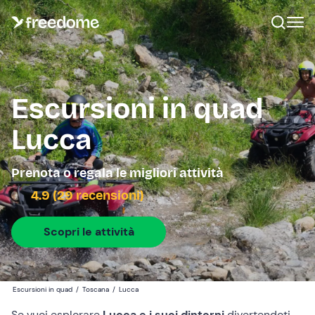
Escursioni in quad
Lucca
Prenota o regala le migliori attività
4.9 (29 recensioni)
Scopri le attività
Escursioni in quad
/
Toscana
/
Lucca
Se vuoi esplorare
Lucca e i suoi dintorni
divertendoti,