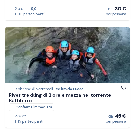
30 €
2 ore
5,0
da
1-30 partecipanti
per persona
Fabbriche di Vergemoli •
23 km da Lucca
River trekking di 2 ore e mezza nel torrente
Battiferro
Conferma immediata
45 €
2,5 ore
da
1-15 partecipanti
per persona