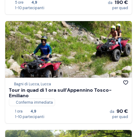
190 €
5 ore
4,9
da
1-10 partecipanti
per quad
Bagni di Lucca, Lucca
Tour in quad di 1 ora sull’Appennino Tosco-
Emiliano
Conferma immediata
90 €
1 ora
4,9
da
1-10 partecipanti
per quad