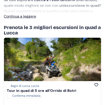
quale modo migliore se non con
un'escursione in quad
?
Questi scattanti mezzi a quattro ruote sono adatti a
Continua a leggere
qualsiasi tipo di terreno: l'ideale per avventurarsi su
fantastici itinerari off-road
! Esistono tantissimi
Prenota le 3 migliori escursioni in quad a
percorsi naturalistici, dalla splendida
Bagni di Lucca
, in
Lucca
Val di Lima, ai fitti boschi dell'
Appennino Tosco-
Emiliano
. Non ti resta che scegliere l'escursione in quad
più adatta a te!
Bagni di Lucca, Lucca
Tour in quad di 5 ore all’Orrido di Botri
Conferma immediata