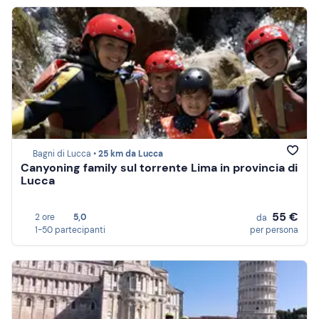
Bagni di Lucca •
25 km da Lucca
Canyoning family sul torrente Lima in provincia di
Lucca
55 €
2 ore
5,0
da
1-50 partecipanti
per persona