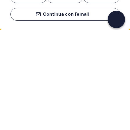
Continua con l'email
Se non sai mai cosa fare, sai cosa fare
Scrivi la tua email e scopri tante alternative all'aperitivo
e al divano
Indirizzo email
Iscriviti ora
Ho letto e accetto la
Privacy Policy