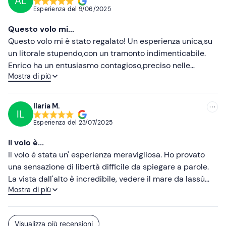
AL
correnti permettevano di decidere.. Volo piacevole
Esperienza del
9/06/2025
panorama stupendo.. Direi promosso a pieni voti. Mio
marito è rimasto molto entusiasta..
Questo volo mi...
Questo volo mi è stato regalato! Un esperienza unica,su
un litorale stupendo,con un tramonto indimenticabile.
Enrico ha un entusiasmo contagioso,preciso nelle
Mostra di più
spiegazione tecnica del volo nelle sue varie fasi ma allo
stesso tempo impaziente di volare come chi è alla prima
volta come me. Fantastico. Da rifare !
Ilaria M.
IL
Esperienza del
23/07/2025
Il volo è...
Il volo è stata un' esperienza meravigliosa. Ho provato
una sensazione di libertà difficile da spiegare a parole.
La vista dall'alto è incredibile, vedere il mare da lassù
Mostra di più
durante il tramonto è un' esperienza spettacolare. L'
istruttore è stato molto professionale e mi ha fatto
sentire sicura e a mio agio. Consiglio questa avventura a
Visualizza più recensioni