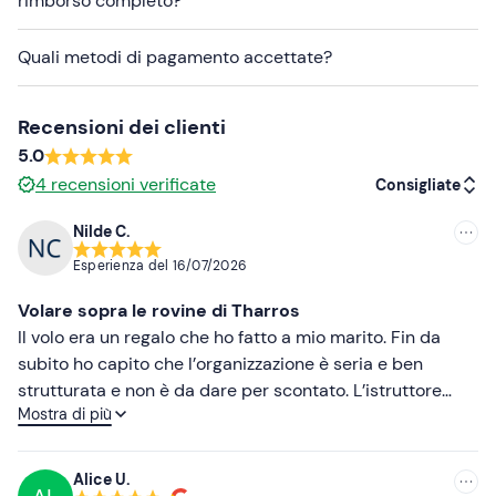
rimborso completo?
Quali metodi di pagamento accettate?
Recensioni dei clienti
5.0
4
recensioni verificate
Consigliate
Nilde C.
Consigliate
Esperienza del
16/07/2026
Più recenti
Volare sopra le rovine di Tharros
Meno recenti
Il volo era un regalo che ho fatto a mio marito. Fin da
subito ho capito che l’organizzazione è seria e ben
Più alte
strutturata e non è da dare per scontato. L’istruttore
Mostra di più
Enrico è stato molto sccoogliente e cordiale. Dopo una
Più basse
breve spiegazione sulla sicurezza, il volo è iniziato.
Destinazione scelta al momento, visto che il meteo e le
Alice U.