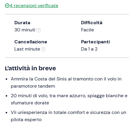
4
recensioni verificate
the
question
mark
Durata
Difficoltà
key
30 minuti
Facile
to
Cancellazione
Partecipanti
get
Last minute
Da 1 a 2
the
keyboard
shortcuts
L’attività in breve
for
changing
Ammira la Costa del Sinis al tramonto con il volo in
dates.
paramotore tandem
20 minuti di volo, tra mare azzurro, spiagge bianche e
sfumature dorate
Vii un'esperienza in totale comfort e sicurezza con un
pilota esperto