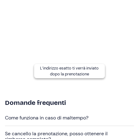
Il
punto di ritrovo
non è facilmente raggiungibile con i
mezzi pubblici; in loco sono presenti parcheggi gratuiti e
a pagamento.
Se lo desideri, potrai richiedere al pilota
foto e video in
alta definizione
realizzati con
Insta360
. Il materiale ti
verrà inviato al termine dell'esperienza tramite link, al
costo extra di 20€
da saldare in loco.
L’indirizzo esatto ti verrà inviato
Abbigliamento consigliato
dopo la prenotazione
Abbigliamento sportivo stagionale
Scarpe da ginnastica
Domande frequenti
Giacca a vento
Come funziona in caso di maltempo?
Se cancello la prenotazione, posso ottenere il