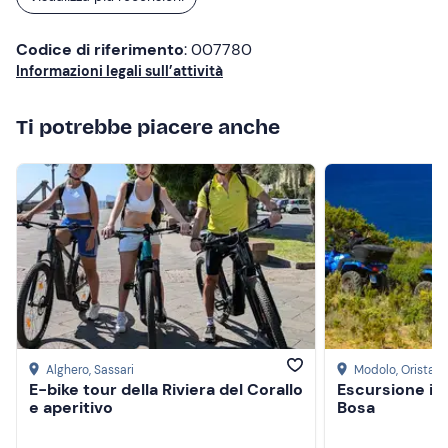
tutti perché ti fa sentire viva e in contatto con la natura
Codice di riferimento
: 007780
Informazioni legali sull’attività
Ti potrebbe piacere anche
Alghero
, Sassari
Modolo
, Oristan
E-bike tour della Riviera del Corallo
Escursione in 
e aperitivo
Bosa