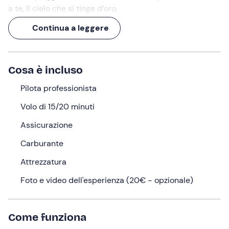
a te, il cielo che si tinge d’oro.
Cosa stai aspettando?
Continua a leggere
Cosa faremo
L'appuntamento è poco prima del tramonto a
Cabras
Cosa è incluso
(OR)
. Dopo un breve
briefing introduttivo
con il pilota,
Pilota professionista
in cui ti verranno spiegate le regole di sicurezza e il
funzionamento del volo, sarà il momento di decollare.
Volo di 15/20 minuti
Non dovrai correre né lanciarti nel vuoto: grazie al
Assicurazione
paramotore
salirai in volo comodamente seduto
,
Carburante
senza alcuno sforzo. In un attimo ti troverai a sorvolare la
Costa del Sinis
: spiagge bianche, mare trasparente, un
Attrezzatura
paesaggio incontaminato che al tramonto regala
Foto e video dell'esperienza (20€ - opzionale)
emozioni irripetibili.
Durante il
volo di 15-20 minuti
il pilota si occuperà di
tutto, mentre tu potrai rilassarti e goderti lo spettacolo.
Come funziona
Infine, atterrerete dolcemente presso il punto di decollo