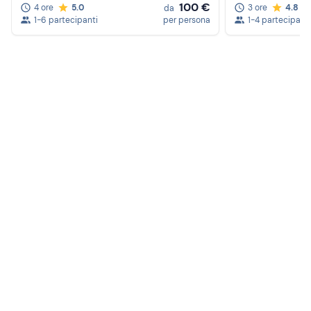
100 €
4 ore
5.0
3 ore
4.8
da
1-6 partecipanti
per persona
1-4 partecipanti