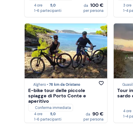
100 €
4 ore
5,0
3 ore
da
1-6 partecipanti
per persona
1-4 p
Alghero •
76 km da Oristano
Guasil
E-bike tour delle piccole
Tour i
spiagge di Porto Conte e
sardo 
aperitivo
Conferma immediata
4 ore
90 €
4 ore
5,0
da
1-4 p
1-6 partecipanti
per persona