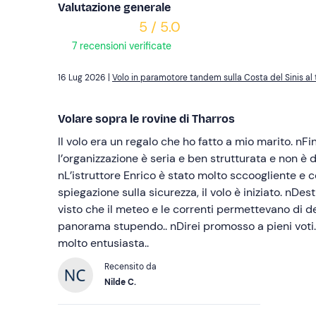
Valutazione generale
5 / 5.0
7 recensioni verificate
16 Lug 2026 |
Volo in paramotore tandem sulla Costa del Sinis al
Volare sopra le rovine di Tharros
Il volo era un regalo che ho fatto a mio marito. nF
l’organizzazione è seria e ben strutturata e non è 
nL’istruttore Enrico è stato molto sccoogliente e 
spiegazione sulla sicurezza, il volo è iniziato. nDe
visto che il meteo e le correnti permettevano di d
panorama stupendo.. nDirei promosso a pieni voti.nnMio marito è rimasto
molto entusiasta..
Recensito da
Nilde C.