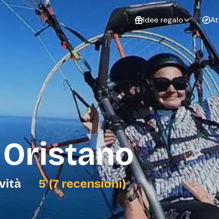
Idee regalo
At
Non sai cosa
regalare?
Esperienze da
Esperie
Gift Card Freedome
regalare
cop
Un regalo digitale che
lascia la libertà di
scegliere esperienze
outdoor in tutta Italia.
 Oristano
Regala una Gift Card
Laurea
Addi
celi
ività
5 (7 recensioni)