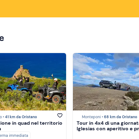
ze
o •
41 km da Oristano
Monteponi •
68 km da Oristano
ione in quad nel territorio
Tour in 4x4 di una giornat
a
Iglesias con aperitivo e p
erma immediata