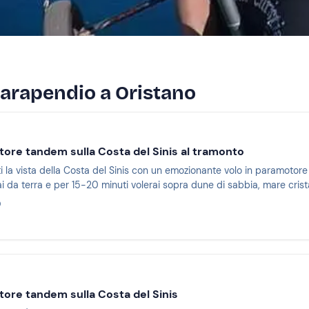
 parapendio a Oristano
tore tandem sulla Costa del Sinis al tramonto
 con un emozionante volo in paramotore tandem al tramonto. Ti accomoderai davanti al
rai da terra e per 15-20 minuti volerai sopra dune di sabbia, mare cri
0
tore tandem sulla Costa del Sinis