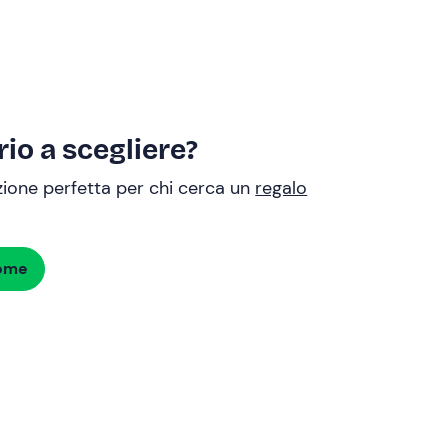
io a scegliere?
uzione perfetta per chi cerca un
regalo
dome