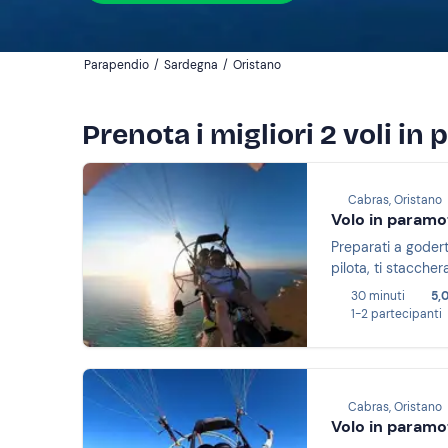
Parapendio
/
Sardegna
/
Oristano
Prenota i migliori 2 voli in
Cabras, Oristano
Volo in paramo
Preparati a goderti la vista della Costa del Sinis
pilota, ti stacche
30 minuti
5,
1-2 partecipanti
Cabras, Oristano
Volo in paramo