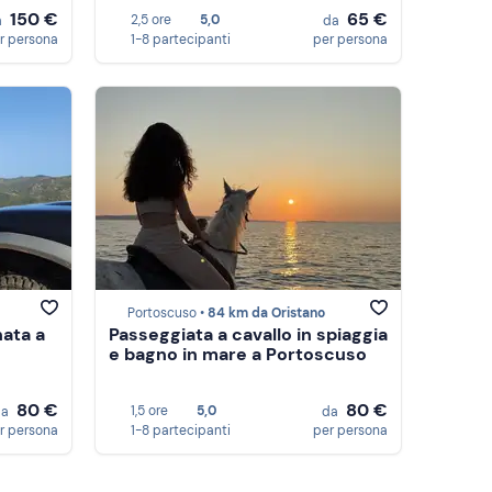
150 €
65 €
2,5 ore
5,0
a
da
r persona
1-8 partecipanti
per persona
Portoscuso •
84 km da Oristano
nata a
Passeggiata a cavallo in spiaggia
e bagno in mare a Portoscuso
80 €
80 €
1,5 ore
5,0
da
da
r persona
1-8 partecipanti
per persona