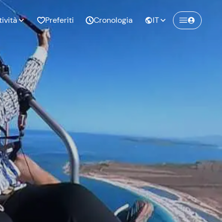
tività
Preferiti
Cronologia
IT
Crea un account Freedome
Unisciti a una community di avventurieri
nze di
Compleanno
come te e colleziona ricordi indimenticabili!
pia
Continua con l'email
o al
Addio al
bato
nubilato