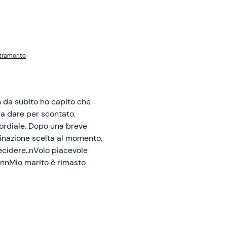
 tramonto
in da subito ho capito che
da dare per scontato.
cordiale. Dopo una breve
stinazione scelta al momento,
ecidere..nVolo piacevole