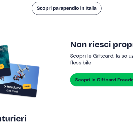
Scopri parapendio in Italia
Non riesci propr
Scopri le Giftcard, la sol
flessibile
Scopri le Giftcard Free
turieri