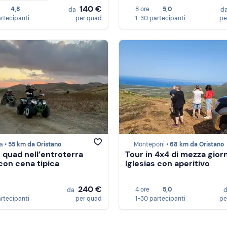
140 €
4,8
8 ore
5,0
da
d
artecipanti
per quad
1-30 partecipanti
pe
a •
55 km da Oristano
Monteponi •
68 km da Oristano
n quad nell’entroterra
Tour in 4x4 di mezza gior
con cena tipica
Iglesias con aperitivo
240 €
4 ore
5,0
da
artecipanti
per quad
1-30 partecipanti
pe