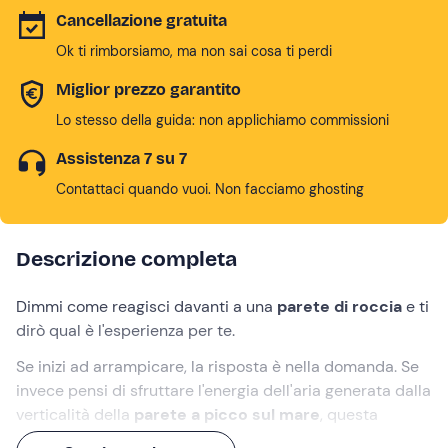
Cancellazione gratuita
Ok ti rimborsiamo, ma non sai cosa ti perdi
Miglior prezzo garantito
Lo stesso della guida: non applichiamo commissioni
Assistenza 7 su 7
Contattaci quando vuoi. Non facciamo ghosting
Descrizione completa
Dimmi come reagisci davanti a una
parete di roccia
e ti
dirò qual è l'esperienza per te.
Se inizi ad arrampicare, la risposta è nella domanda. Se
invece pensi di sfruttare l'energia dell'aria generata dalla
verticalità della
parete a picco sul mare
, questa
esperienza in parapendio
fa al caso tuo: in compagnia