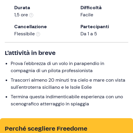
the
Durata
Difficoltà
question
1,5 ore
Facile
mark
Cancellazione
Partecipanti
key
Flessibile
Da 1 a 5
to
get
the
L’attività in breve
keyboard
Prova l'ebbrezza di un volo in parapendio in
shortcuts
compagnia di un pilota professionista
for
changing
Trascorri almeno 20 minuti tra cielo e mare con vista
dates.
sull'entroterra siciliano e le Isole Eolie
Termina questa indimenticabile esperienza con uno
scenografico atterraggio in spiaggia
Perché scegliere Freedome