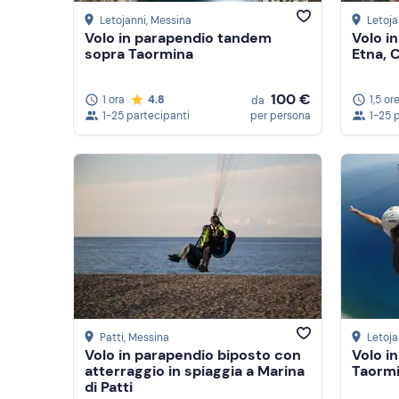
Letojanni
, Messina
Letoja
Volo in parapendio tandem
Volo i
sopra Taormina
Etna, 
100 €
1 ora
4.8
1,5 or
da
1-25 partecipanti
per persona
1-25 
Patti
, Messina
Letoja
Volo in parapendio biposto con
Volo i
atterraggio in spiaggia a Marina
Taormi
di Patti