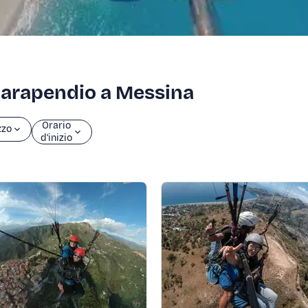
n parapendio a Messina
Orario
zzo
d’inizio