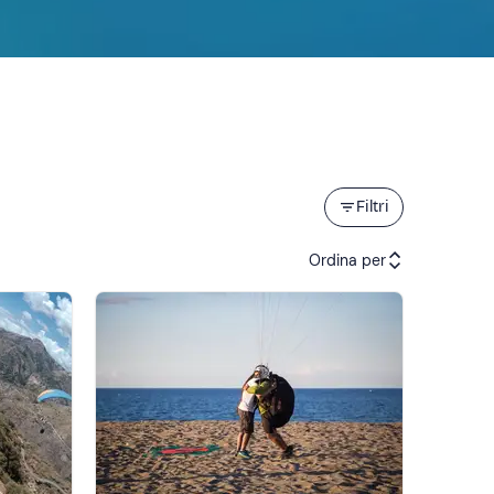
Filtri
Ordina per
Attività consigliate
Prezzo (crescente)
Prezzo (decrescente)
Recensioni