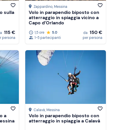
Zappardino
, Messina
o sulla
Volo in parapendio biposto con
atterraggio in spiaggia vicino a
Capo d’Orlando
115 €
150 €
1,5 ore
5.0
a
da
r persona
1-5 partecipanti
per persona
Calavà
, Messina
o a
Volo in parapendio biposto con
Messina
atterraggio in spiaggia a Calavà