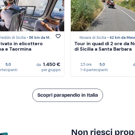
reddo di Sicilia •
56 km da Messina
Novara di Sicilia •
42 km da Mess
ivato in elicottero
Tour in quad di 2 ore da 
tna e Taormina
di Sicilia a Santa Barbara
1.450 €
5,0
2,5 ore
5,0
da
artecipanti
per gruppo
1-4 partecipanti
Scopri parapendio in Italia
Non riesci propr