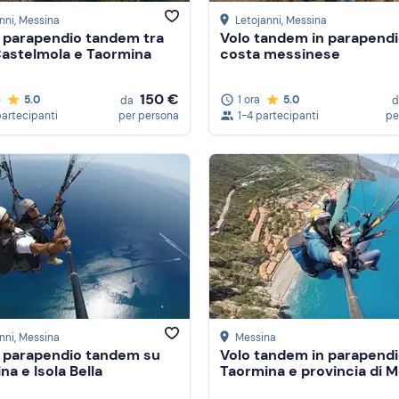
nni
, Messina
Letojanni
, Messina
n parapendio tandem tra
Volo tandem in parapendi
Castelmola e Taormina
costa messinese
150 €
e
5.0
1 ora
5.0
da
d
partecipanti
per persona
1-4 partecipanti
pe
nni
, Messina
Messina
n parapendio tandem su
Volo tandem in parapendi
na e Isola Bella
Taormina e provincia di 