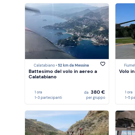
Calatabiano •
52 km da Messina
Fiumef
Battesimo del volo in aereo a
Volo in
Calatabiano
380 €
1 ora
1 ora
da
1-3 partecipanti
per gruppo
1-5 p