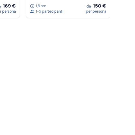
169 €
150 €
1,5 ore
a
da
r persona
1-5 partecipanti
per persona