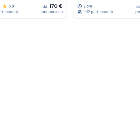
170 €
e
5.0
2 ore
da
d
artecipanti
per persona
1-12 partecipanti
pe