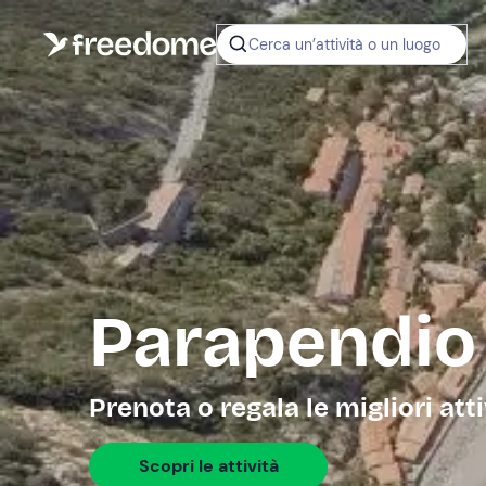
Cerca un’attività o un luogo
Parapendio
Prenota o regala le migliori att
Scopri le attività