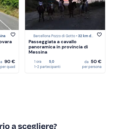
ina
Barcellona Pozzo di Gotto •
32 km da Messina
Novara
Passeggiata a cavallo
panoramica in provincia di
Messina
90 €
50 €
1 ora
5,0
da
da
per quad
1-2 partecipanti
per persona
io a scegliere?