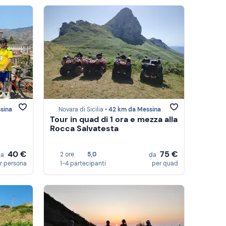
sina
Novara di Sicilia •
42 km da Messina
Tour in quad di 1 ora e mezza alla
Rocca Salvatesta
40 €
75 €
2 ore
5,0
da
da
r persona
1-4 partecipanti
per quad