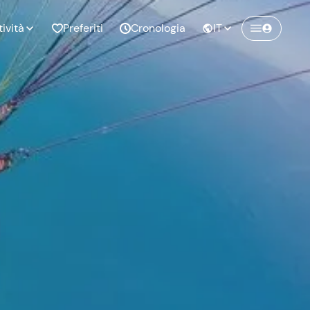
tività
Preferiti
Cronologia
IT
Crea un account Freedome
Unisciti a una community di avventurieri
nze di
Compleanno
come te e colleziona ricordi indimenticabili!
pia
Continua con l'email
o al
Addio al
bato
nubilato