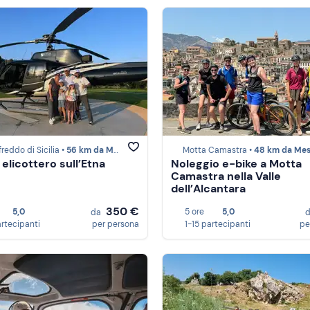
reddo di Sicilia •
56 km da Messina
Motta Camastra •
48 km da Mes
 elicottero sull’Etna
Noleggio e-bike a Motta
Camastra nella Valle
dell’Alcantara
350 €
5,0
5 ore
5,0
da
artecipanti
per persona
1-15 partecipanti
pe