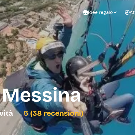
Idee regalo
At
Non sai cosa
regalare?
Esperienze da
Esperie
Gift Card Freedome
regalare
cop
Un regalo digitale che
lascia la libertà di
scegliere esperienze
outdoor in tutta Italia.
 Messina
Regala una Gift Card
Laurea
Addi
celi
ività
5 (38 recensioni)