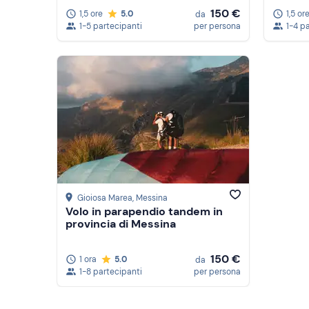
150 €
1,5 ore
5.0
1,5 or
da
1-5 partecipanti
per persona
1-4 p
Gioiosa Marea
, Messina
Volo in parapendio tandem in
provincia di Messina
150 €
1 ora
5.0
da
1-8 partecipanti
per persona