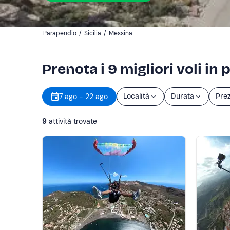
Parapendio
/
Sicilia
/
Messina
Prenota i 9 migliori voli i
7 ago - 22 ago
Località
Durata
Pre
9
attività trovate
Mostra altro