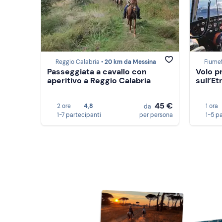
Reggio Calabria •
20 km da Messina
Fiumef
Passeggiata a cavallo con
Volo pr
aperitivo a Reggio Calabria
sull’E
45 €
2 ore
4,8
1 ora
da
1-7 partecipanti
per persona
1-5 p