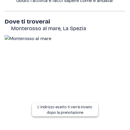
Goditi l’attività e facci sapere come è andata!
grazie anche alla presenza di airbag. Il punto di
atterraggio corrisponde a quello del ritrovo, dove
avremo lasciato le nostre auto.
Dove ti troverai
Monterosso al mare, La Spezia
Tra spostamenti, preparazione e volo, la durata totale
dell'attività è di
circa 2 ore
.
A chi è rivolto
Il volo in parapendio è un’attività
aperta a tutti
, sopra i
10 anni. L’unico requisito riguarda il peso dei
partecipanti che deve essere
inferiore ai 90 kg
.
Altre informazioni
Attenzione!
Presentarsi al punto di ritrovo con
15
minuti di anticipo
rispetto all’orario di inizio dell'attività.
L’indirizzo esatto ti verrà inviato
L'attività è prenotabile
tutto l'anno
tranne da maggio a
dopo la prenotazione
settembre, poiché l'atterraggio su spiaggia è vietato.
Importante:
il volo in parapendio è un'attività