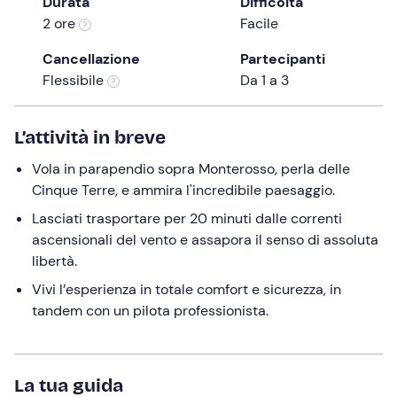
Durata
Difficoltà
the
2 ore
Facile
question
Cancellazione
Partecipanti
mark
Flessibile
Da 1 a 3
key
to
get
L’attività in breve
the
Vola in parapendio sopra Monterosso, perla delle
keyboard
Cinque Terre, e ammira l'incredibile paesaggio.
shortcuts
for
Lasciati trasportare per 20 minuti dalle correnti
changing
ascensionali del vento e assapora il senso di assoluta
dates.
libertà.
Vivi l’esperienza in totale comfort e sicurezza, in
tandem con un pilota professionista.
La tua guida