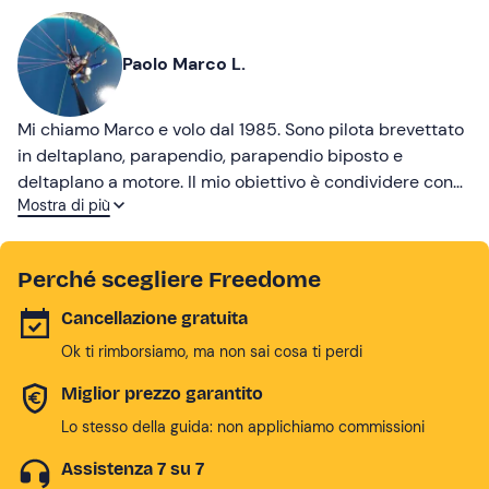
Paolo Marco L.
Mi chiamo Marco e volo dal 1985. Sono pilota brevettato
in deltaplano, parapendio, parapendio biposto e
deltaplano a motore. Il mio obiettivo è condividere con
Mostra di più
te la passione che mi accompagna da una vita: quella
per il volo.
Perché scegliere Freedome
Cancellazione gratuita
Ok ti rimborsiamo, ma non sai cosa ti perdi
Miglior prezzo garantito
Lo stesso della guida: non applichiamo commissioni
Assistenza 7 su 7