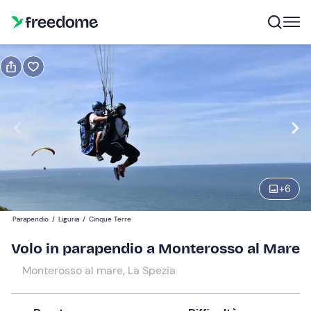
Prenota o regala
Prenota
Regala
Modifica
Navigate
forward
Modifica
10:00
to
interact
+
6
with
Partecipanti
1
the
140 €
Parapendio
/
Liguria
/
Cinque Terre
calendar
and
Volo in parapendio a Monterosso al Mare
select
Monterosso al mare, La Spezia
a
date.
Press