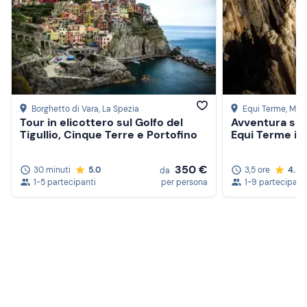
Borghetto di Vara
, La Spezia
Equi Terme
, Mas
Tour in elicottero sul Golfo del
Avventura spel
Tigullio, Cinque Terre e Portofino
Equi Terme in
350 €
30 minuti
5.0
3,5 ore
4.8
da
1-5 partecipanti
per persona
1-9 partecipant