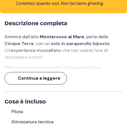
Contattaci quando vuoi. Non facciamo ghosting
Descrizione completa
Ammira dall'alto
Monterosso al Mare
, perla delle
Cinque Terre
, con un
volo in parapendio biposto
.
Un'
esperienza mozzafiato
che non vedrai l’ora di
raccontare a tutti!
Monterosso ti sorprenderà con la sua struttura
arroccata e le sue
incredibili coste
a picco sul mare.
Continua a leggere
Dall’alto ne apprezzerai ancor di più
la bellezza e i
meravigliosi colori
.
Volando con un
pilota professionista
non dovrai fare
Cosa è incluso
altro che goderti lo spettacolo panoramico sulle tipiche
casette colorate in tutta tranquillità e sicurezza. Non ti
Pilota
resta che
preparati al decollo
!
Attrezzatura tecnica