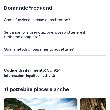
strettamente legata alle condizioni del meteo e del
Domande frequenti
vento.
Il giorno prima dell'attività contatta il pilota per
ricevere la conferma sulla fattibilità del volo,
Come funziona in caso di maltempo?
sull'orario e sul punto di ritrovo.
Al termine dell'attività, puoi richiedere il
video
Se cancello la prenotazione, posso ottenere il
dell’esperienza
tramite scheda SD al costo extra di
rimborso completo?
30€
.
Quali metodi di pagamento accettate?
Abbigliamento consigliato
Abbigliamento sportivo stagionale
Scarpe da ginnastica
Codice di riferimento
: 001924
Informazioni legali sull’attività
Non dimenticare di portare
Giacca a vento
Ti potrebbe piacere anche
Occhiali da sole