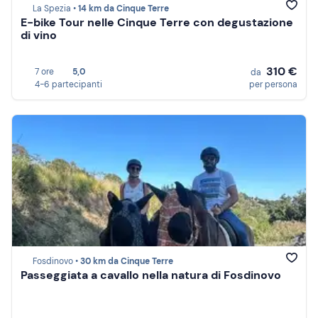
La Spezia •
14 km da Cinque Terre
E-bike Tour nelle Cinque Terre con degustazione
di vino
310 €
7 ore
5,0
da
4-6 partecipanti
per persona
Fosdinovo •
30 km da Cinque Terre
Passeggiata a cavallo nella natura di Fosdinovo