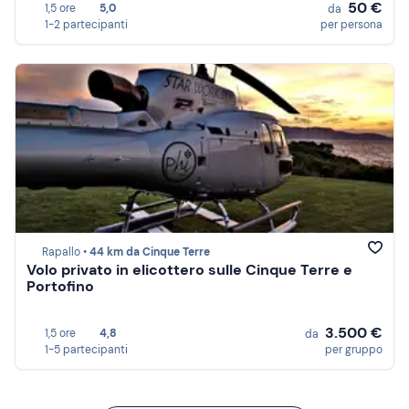
50 €
1,5 ore
5,0
da
1-2 partecipanti
per persona
Rapallo •
44 km da Cinque Terre
Volo privato in elicottero sulle Cinque Terre e
Portofino
3.500 €
1,5 ore
4,8
da
1-5 partecipanti
per gruppo