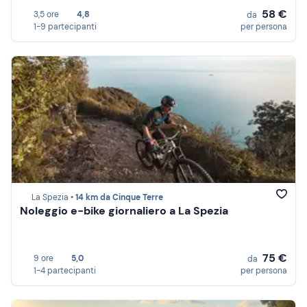
58 €
3,5 ore
4,8
da
1-9 partecipanti
per persona
La Spezia •
14 km da Cinque Terre
Noleggio e-bike giornaliero a La Spezia
75 €
9 ore
5,0
da
1-4 partecipanti
per persona