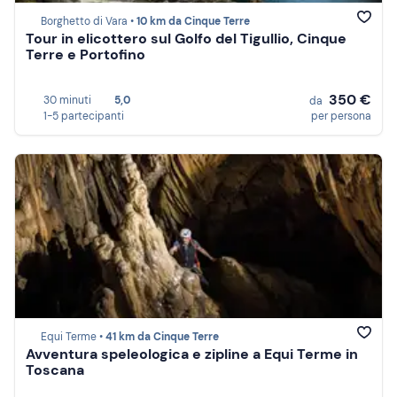
Borghetto di Vara •
10 km da Cinque Terre
Tour in elicottero sul Golfo del Tigullio, Cinque
Terre e Portofino
350 €
30 minuti
5,0
da
1-5 partecipanti
per persona
Equi Terme •
41 km da Cinque Terre
Avventura speleologica e zipline a Equi Terme in
Toscana