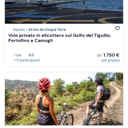
Rapallo •
44 km da Cinque Terre
Volo privato in elicottero sul Golfo del Tigullio,
Portofino e Camogli
1.750 €
1 ora
5,0
da
1-5 partecipanti
per gruppo