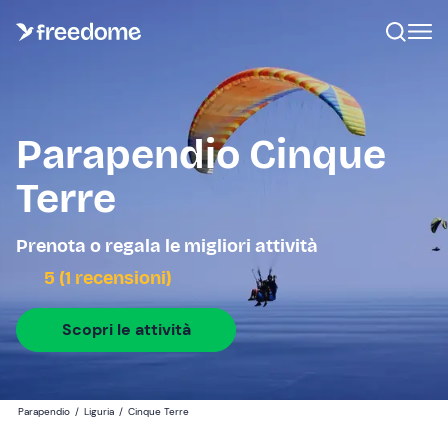
Parapendio Cinque
Terre
Prenota o regala le migliori attività
5 (1 recensioni)
Scopri le attività
Parapendio
/
Liguria
/
Cinque Terre