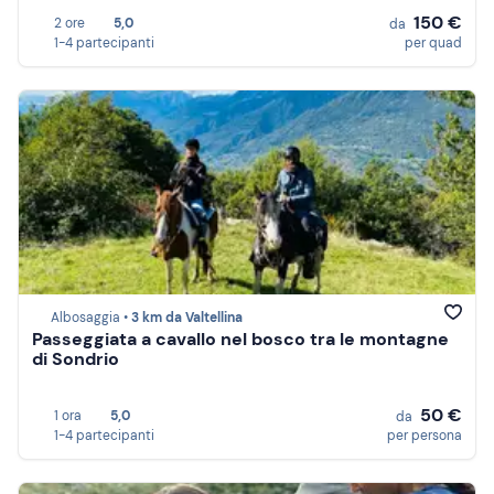
150 €
2 ore
5,0
da
1-4 partecipanti
per quad
Albosaggia •
3 km da Valtellina
Passeggiata a cavallo nel bosco tra le montagne
di Sondrio
50 €
1 ora
5,0
da
1-4 partecipanti
per persona