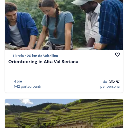
Lizzola •
20 km da Valtellina
Orienteering in Alta Val Seriana
35 €
4 ore
da
1-12 partecipanti
per persona