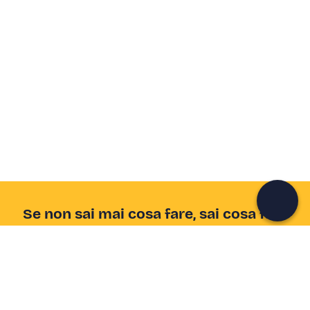
Se non sai mai cosa fare, sai cosa fare
Scrivi la tua email e scopri tante alternative all'aperitivo
e al divano
Indirizzo email