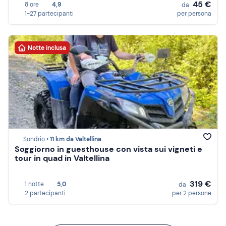
45 €
8 ore
4,9
da
1-27 partecipanti
per persona
Notte inclusa
Sondrio •
11 km da Valtellina
Soggiorno in guesthouse con vista sui vigneti e
tour in quad in Valtellina
319 €
1 notte
5,0
da
2 partecipanti
per 2 persone