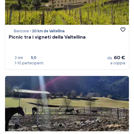
Bianzone •
20 km da Valtellina
Picnic tra i vigneti della Valtellina
60 €
2 ore
5,0
da
1-10 partecipanti
a coppia