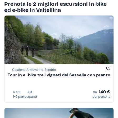
Prenota le 2 migliori escursioni in bike
ed e-bike in Valtellina
Castione Andevenno, Sondrio
Tour in e-bike tra i vigneti del Sassella con pranzo
140 €
6 ore
4,8
da
1-8 partecipanti
per persona