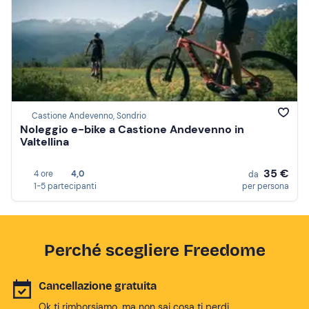
Castione Andevenno, Sondrio
Noleggio e-bike a Castione Andevenno in
Valtellina
35 €
4 ore
4,0
da
1-5 partecipanti
per persona
Perché scegliere Freedome
Cancellazione gratuita
Ok ti rimborsiamo, ma non sai cosa ti perdi