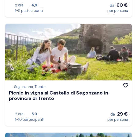
60 €
2 ore
4,9
da
1-5 partecipanti
per persona
Segonzano, Trento
Picnic in vigna al Castello di Segonzano in
provincia di Trento
29 €
2 ore
5,0
da
1-10 partecipanti
per persona