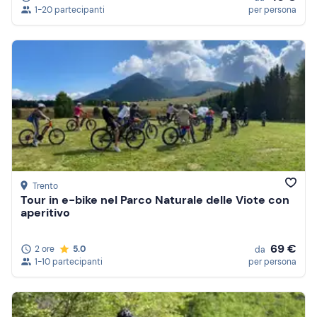
1-20 partecipanti
per persona
Trento
Tour in e-bike nel Parco Naturale delle Viote con
aperitivo
69 €
2 ore
5.0
da
1-10 partecipanti
per persona