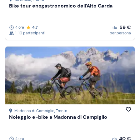
Bike tour enogastronomico dell'Alto Garda
59 €
4 ore
4.7
da
1-10 partecipanti
per persona
Madonna di Campiglio
, Trento
Noleggio e-bike a Madonna di Campiglio
40 €
4 ore
da