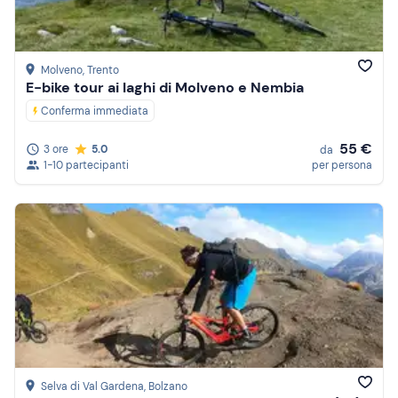
Molveno
, Trento
E-bike tour ai laghi di Molveno e Nembia
Conferma immediata
55 €
3 ore
5.0
da
1-10 partecipanti
per persona
Selva di Val Gardena
, Bolzano