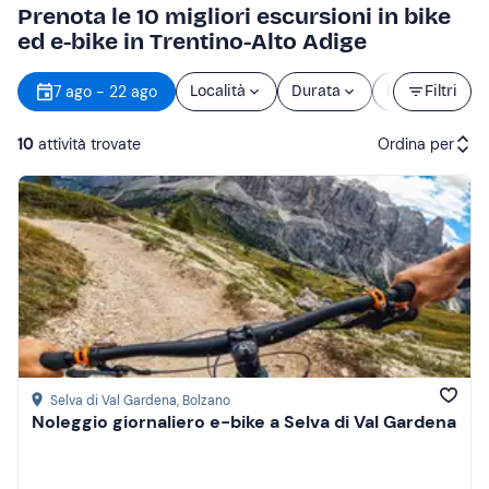
Prenota le 10 migliori escursioni in bike
ed e-bike in Trentino-Alto Adige
7 ago - 22 ago
Località
Durata
Prezzo
Filtri
d
10
attività trovate
Ordina per
Attività consigliate
Prezzo (crescente)
Prezzo (decrescente)
Recensioni
Selva di Val Gardena
, Bolzano
Noleggio giornaliero e-bike a Selva di Val Gardena