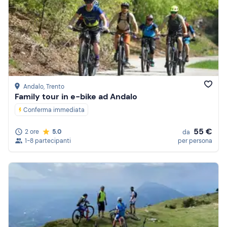
Andalo
, Trento
Family tour in e-bike ad Andalo
Conferma immediata
55 €
2 ore
5.0
da
1-8 partecipanti
per persona