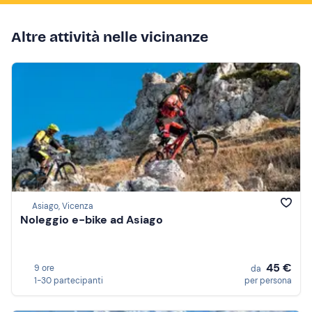
Altre attività nelle vicinanze
Asiago, Vicenza
Noleggio e-bike ad Asiago
45 €
9 ore
da
1-30 partecipanti
per persona