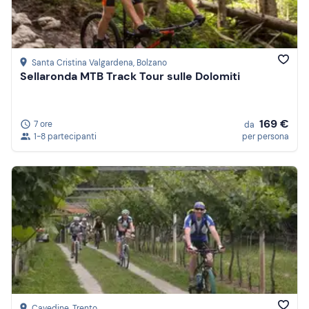
Santa Cristina Valgardena
, Bolzano
Sellaronda MTB Track Tour sulle Dolomiti
169 €
7 ore
da
1-8 partecipanti
per persona
Cavedine
, Trento