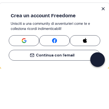
Crea un account Freedome
Unisciti a una community di avventurieri come te e
colleziona ricordi indimenticabili!
Continua con l'email
Se non sai mai cosa fare, sai cosa fare
Scrivi la tua email e scopri tante alternative all'aperitivo
e al divano
Indirizzo email
Iscriviti ora