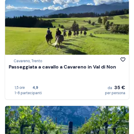
Cavareno, Trento
Passeggiata a cavallo a Cavareno in Val di Non
35 €
1,5 ore
4,9
da
1-8 partecipanti
per persona