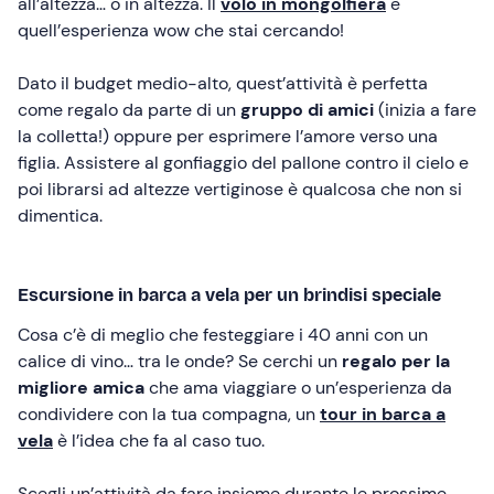
all’altezza… o in altezza. Il
volo in mongolfiera
è
quell’esperienza wow che stai cercando!
Dato il budget medio-alto, quest’attività è perfetta
come regalo da parte di un
gruppo di amici
(inizia a fare
la colletta!) oppure per esprimere l’amore verso una
figlia. Assistere al gonfiaggio del pallone contro il cielo e
poi librarsi ad altezze vertiginose è qualcosa che non si
dimentica.
Escursione in barca a vela per un brindisi speciale
Cosa c’è di meglio che festeggiare i 40 anni con un
calice di vino… tra le onde? Se cerchi un
regalo per la
migliore amica
che ama viaggiare o un’esperienza da
condividere con la tua compagna, un
tour in barca a
vela
è l’idea che fa al caso tuo.
Scegli un’attività da fare insieme durante le prossime