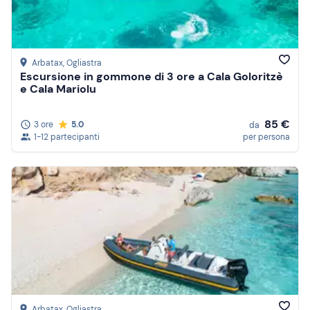
Arbatax
, Ogliastra
Escursione in gommone di 3 ore a Cala Goloritzè
e Cala Mariolu
85 €
3 ore
5.0
da
1-12 partecipanti
per persona
Arbatax
, Ogliastra