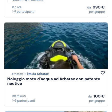
Conferma immediata
990 €
8,5 ore
da
1-7 partecipanti
per gruppo
Arbatax •
1 km da Arbatax
Noleggio moto d’acqua ad Arbatax con patente
nautica
100 €
30 minuti
da
1-3 partecipanti
per gruppo