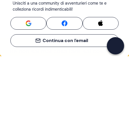
Unisciti a una community di avventurieri come te e
colleziona ricordi indimenticabili!
Continua con l'email
Se non sai mai cosa fare, sai cosa fare
Scrivi la tua email e scopri tante alternative all'aperitivo
e al divano
Indirizzo email
Iscriviti ora
Ho letto e accetto la
Privacy Policy