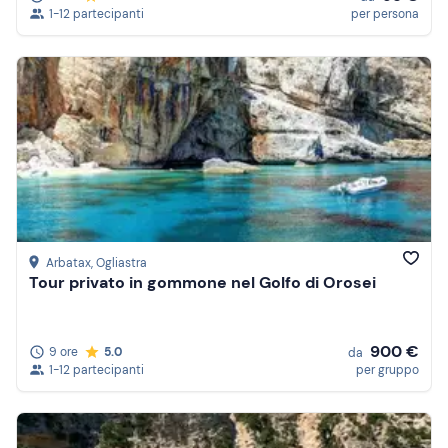
1-12 partecipanti
per persona
Arbatax
, Ogliastra
Tour privato in gommone nel Golfo di Orosei
900 €
9 ore
5.0
da
1-12 partecipanti
per gruppo