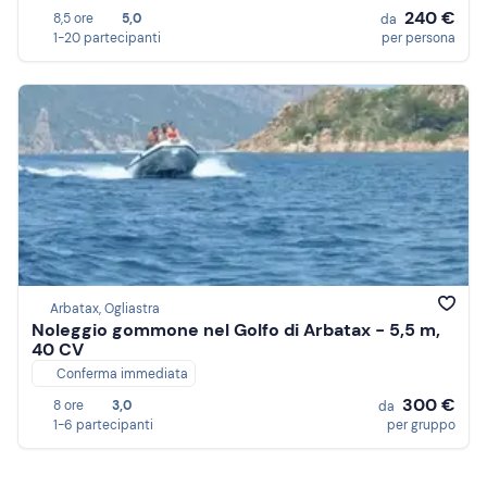
240 €
8,5 ore
5,0
da
1-20 partecipanti
per persona
Arbatax, Ogliastra
Noleggio gommone nel Golfo di Arbatax - 5,5 m,
40 CV
Conferma immediata
300 €
8 ore
3,0
da
1-6 partecipanti
per gruppo