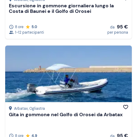
Escursione in gommone giornaliera lungo la
Costa di Baunei e il Golfo di Orosei
95 €
8 ore
5.0
da
1-12 partecipanti
per persona
Arbatax
, Ogliastra
Gita in gommone nel Golfo di Orosei da Arbatax
95 €
8 ore
4.9
da