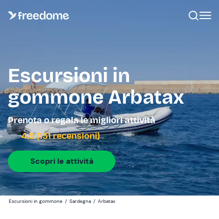
Escursioni in
gommone Arbatax
Prenota o regala le migliori attività
4.9 (131 recensioni)
Scopri le attività
Escursioni in gommone
/
Sardegna
/
Arbatax