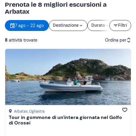
Prenota le 8 migliori escursioni a
Arbatax
7 ago - 22 ago
Destinazione
Durata
Prezzo
Filtri
8
attività trovate
Ordina per
Attività consigliate
Prezzo (crescente)
Prezzo (decrescente)
Recensioni
Arbatax
, Ogliastra
Tour in gommone di un'intera giornata nel Golfo
di Orosei