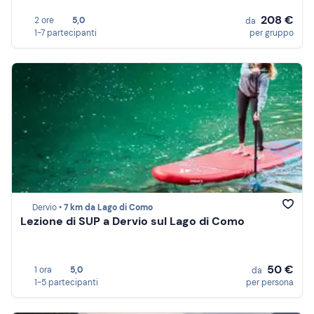
208 €
2 ore
5,0
da
1-7 partecipanti
per gruppo
Dervio •
7 km da Lago di Como
Lezione di SUP a Dervio sul Lago di Como
50 €
1 ora
5,0
da
1-5 partecipanti
per persona