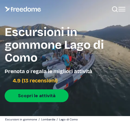
Escursioni in
gommone Lago di
Como
Prenota o regala le migliori attività
4.9 (13 recensioni)
Scopri le attività
Escursioni in gommone
/
Lombardia
/
Lago di Como