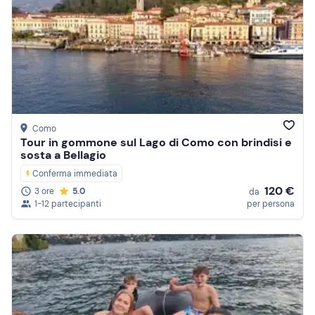
Como
Tour in gommone sul Lago di Como con brindisi e
sosta a Bellagio
Conferma immediata
120 €
3 ore
5.0
da
1-12 partecipanti
per persona