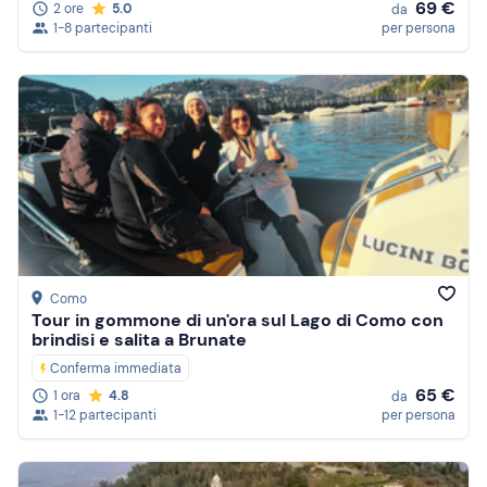
69 €
2 ore
5.0
da
1-8 partecipanti
per persona
Como
Tour in gommone di un'ora sul Lago di Como con
brindisi e salita a Brunate
Conferma immediata
65 €
1 ora
4.8
da
1-12 partecipanti
per persona