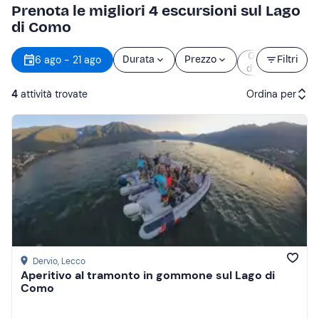
Prenota le migliori 4 escursioni sul Lago
di Como
Orario
6 ago - 21 ago
Durata
Prezzo
Filtri
d’inizio
4
attività trovate
Ordina per
Attività consigliate
Prezzo (crescente)
Prezzo (decrescente)
Recensioni
Dervio
, Lecco
Aperitivo al tramonto in gommone sul Lago di
Como