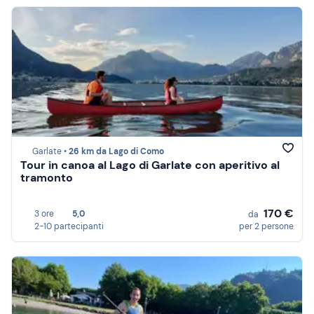
Garlate •
26 km da Lago di Como
Tour in canoa al Lago di Garlate con aperitivo al
tramonto
170 €
3 ore
5,0
da
2-10 partecipanti
per 2 persone