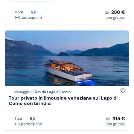
280 €
4 ore
5,0
da
1-8 partecipanti
per gruppo
Menaggio •
1 km da Lago di Como
Tour privato in limousine veneziana sul Lago di
Como con brindisi
315 €
1 ora
5,0
da
1-6 partecipanti
per gruppo