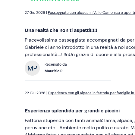
27 Giu 2026 |
Passeggiata con alpaca in Valle Camonica e aperit
Una realtà che non ti aspetti!!!!!
Piacevolissima passeggiata accompagnati da perso
Gabriele ci anno introdotto in una realtà a noi scon
professionalità….!!!!nUn grazie di cuore e alla pros
Recensito da
Maurizio P.
22 Giu 2026 |
Esperienza con gli alpaca in fattoria per famiglie in
Esperienza splendida per grandi e piccini
Fattoria stupenda con tanti animali: lama, alpaca, g
peruviane etc. . Ambiente molto pulito e curato. 
Abbiamo fatto una passeggiata con gli alpaca ed 