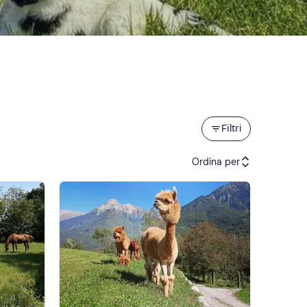
Filtri
Ordina per
Attività consigliate
Prezzo (crescente)
Prezzo (decrescente)
Recensioni