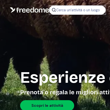
Cerca un’attività o un luogo
Esperienze
Prenota o regala le migliori att
Scopri le attività