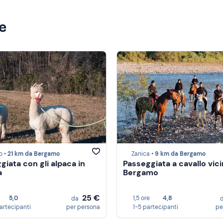
ze
o •
21 km da Bergamo
Zanica •
9 km da Bergamo
giata con gli alpaca in
Passeggiata a cavallo vici
a
Bergamo
25 €
5,0
1,5 ore
4,8
da
partecipanti
per persona
1-5 partecipanti
pe