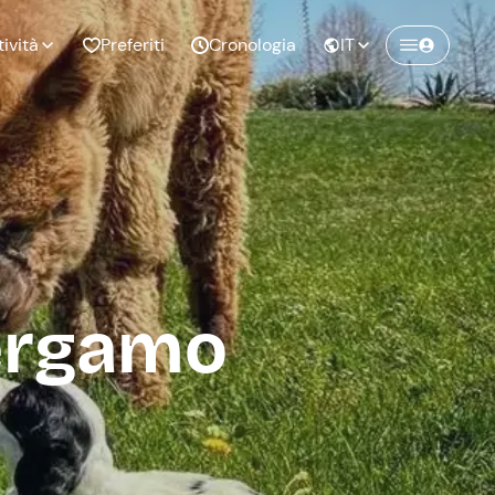
tività
Preferiti
Cronologia
IT
Crea un account Freedome
Unisciti a una community di avventurieri
nze di
Compleanno
come te e colleziona ricordi indimenticabili!
pia
Bergamo
Continua con l'email
o al
Addio al
bato
nubilato