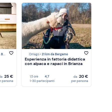
gamo
Ornago •
21 km da Bergamo
Esperienza in fattoria didattica
con alpaca e rapaci in Brianza
25 €
20 €
1,5 ore
4,7
da
da
r persona
1-30 partecipanti
per persona