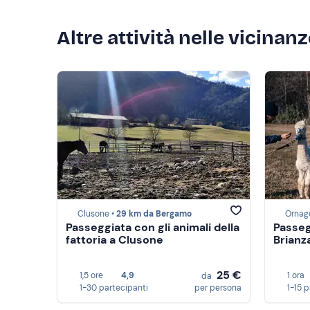
Altre attività nelle vicinan
Clusone •
29 km da Bergamo
Ornag
Passeggiata con gli animali della
Passeg
fattoria a Clusone
Brianz
25 €
1,5 ore
4,9
1 ora
da
1-30 partecipanti
per persona
1-15 