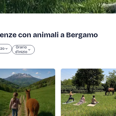
rienze con animali a Bergamo
Orario
zzo
d’inizio