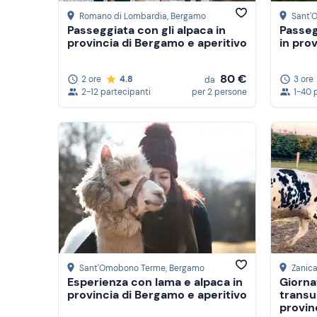
Romano di Lombardia
, Bergamo
Sant'
Passeggiata con gli alpaca in
Passeg
provincia di Bergamo e aperitivo
in pro
80 €
2 ore
4.8
3 ore
da
2-12 partecipanti
per 2 persone
1-40 
Sant'Omobono Terme
, Bergamo
Zanic
Esperienza con lama e alpaca in
Giorna
provincia di Bergamo e aperitivo
transu
provin