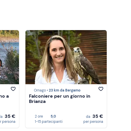
Ornago •
23 km da Bergamo
no a
Falconiere per un giorno in
Brianza
35 €
35 €
2 ore
5,0
da
da
r persona
1-15 partecipanti
per persona