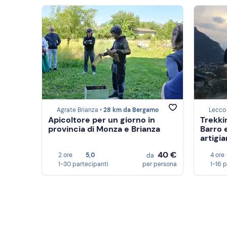
Agrate Brianza •
28 km da Bergamo
Lecco
Apicoltore per un giorno in
Trekki
provincia di Monza e Brianza
Barro 
artigia
40 €
2 ore
5,0
4 ore
da
1-30 partecipanti
per persona
1-16 