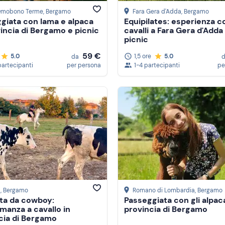
Omobono Terme
, Bergamo
Fara Gera d'Adda
, Bergamo
giata con lama e alpaca
Equipilates: esperienza co
vincia di Bergamo e picnic
cavalli a Fara Gera d'Adda
picnic
59 €
5.0
1,5 ore
5.0
da
partecipanti
per persona
1-4 partecipanti
pe
a
, Bergamo
Romano di Lombardia
, Bergamo
ta da cowboy:
Passeggiata con gli alpaca
manza a cavallo in
provincia di Bergamo
cia di Bergamo