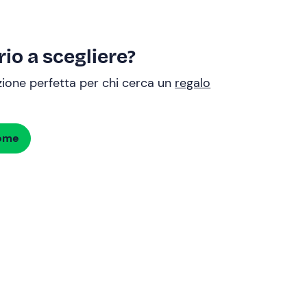
io a scegliere?
uzione perfetta per chi cerca un
regalo
dome