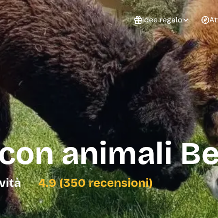
Idee regalo
At
Non sai cosa
regalare?
Esperienze da
Esperie
Gift Card Freedome
regalare
cop
Un regalo digitale che
lascia la libertà di
scegliere esperienze
outdoor in tutta Italia.
 con animali 
Regala una Gift Card
Laurea
Addi
celi
ività
4.9 (350 recensioni)