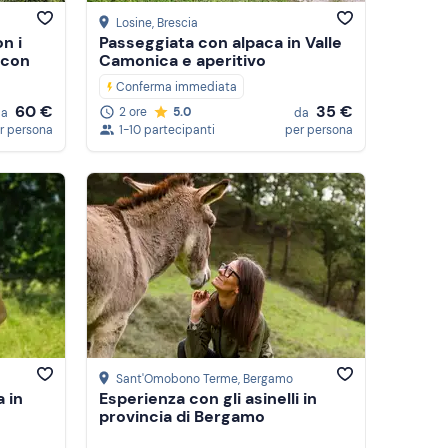
Losine
, Brescia
n i
Passeggiata con alpaca in Valle
 con
Camonica e aperitivo
Conferma immediata
60 €
35 €
2 ore
5.0
da
da
r persona
1-10 partecipanti
per persona
Sant'Omobono Terme
, Bergamo
 in
Esperienza con gli asinelli in
provincia di Bergamo