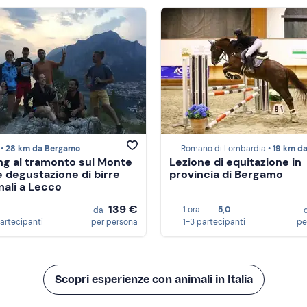
 •
28 km da Bergamo
Romano di Lombardia •
19 km da Ber
ng al tramonto sul Monte
Lezione di equitazione in
e degustazione di birre
provincia di Bergamo
nali a Lecco
139 €
1 ora
5,0
da
partecipanti
per persona
1-3 partecipanti
pe
Scopri esperienze con animali in Italia