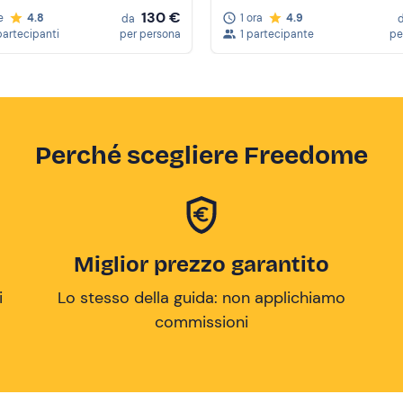
130 €
e
4.8
1 ora
4.9
da
partecipanti
per persona
1 partecipante
pe
Perché scegliere Freedome
Miglior prezzo garantito
i
Lo stesso della guida: non applichiamo
commissioni