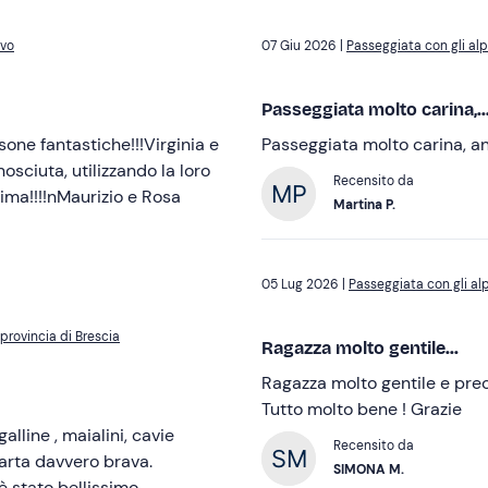
ivo
07 Giu 2026 |
Passeggiata con gli alp
Passeggiata molto carina,..
ne fantastiche!!!Virginia e
Passeggiata molto carina, ani
osciuta, utilizzando la loro
Recensito da
sima!!!!nMaurizio e Rosa
Martina P.
05 Lug 2026 |
Passeggiata con gli al
 provincia di Brescia
Ragazza molto gentile...
Ragazza molto gentile e preci
Tutto molto bene ! Grazie
alline , maialini, cavie
Recensito da
Marta davvero brava.
SIMONA M.
è stato bellissimo