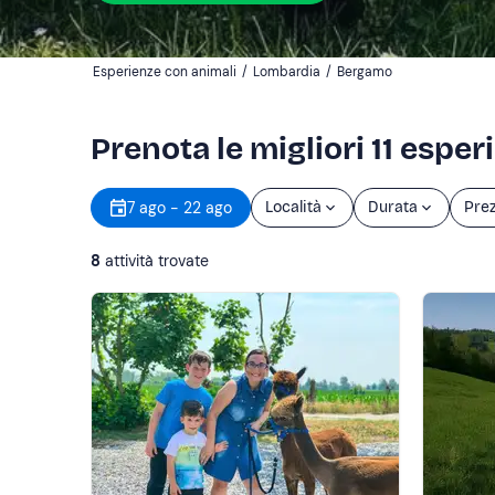
Esperienze con animali
/
Lombardia
/
Bergamo
Prenota le migliori 11 espe
7 ago - 22 ago
Località
Durata
Pre
8
attività trovate