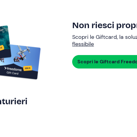
Non riesci propr
Scopri le Giftcard, la sol
flessibile
Scopri le Giftcard Free
turieri