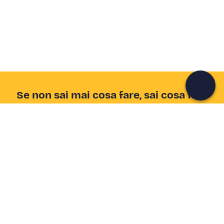
Unisciti a una community di avventurieri come te e
colleziona ricordi indimenticabili!
Continua con l'email
Se non sai mai cosa fare, sai cosa fare
Scrivi la tua email e scopri tante alternative all'aperitivo
e al divano
Indirizzo email
Iscriviti ora
Ho letto e accetto la
Privacy Policy