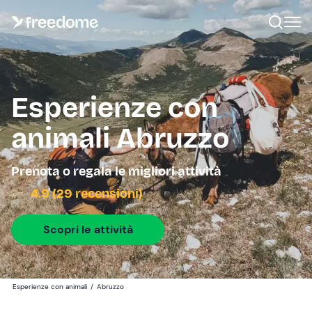
Esperienze con
animali Abruzzo
Prenota o regala le migliori attività
4.9 (29 recensioni)
Scopri le attività
Esperienze con animali
/
Abruzzo