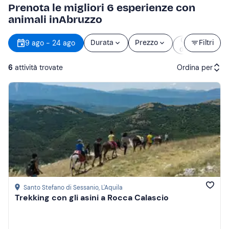
Prenota le migliori 6 esperienze con
animali inAbruzzo
Orario
9 ago - 24 ago
Durata
Prezzo
Filtri
d’inizio
6
attività trovate
Ordina per
Attività consigliate
Prezzo (crescente)
Prezzo (decrescente)
Recensioni
Santo Stefano di Sessanio
, L'Aquila
Trekking con gli asini a Rocca Calascio