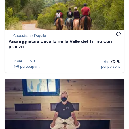
Capestrano, L'Aquila
Passeggiata a cavallo nella Valle del Tirino con
pranzo
75 €
3 ore
5,0
da
1-6 partecipanti
per persona