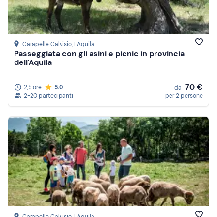
Carapelle Calvisio
, L'Aquila
Passeggiata con gli asini e picnic in provincia
dell'Aquila
70 €
2,5 ore
5.0
da
2-20 partecipanti
per 2 persone
Carapelle Calvisio
, L'Aquila