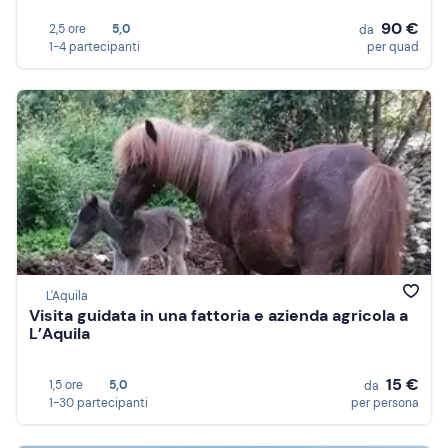
90 €
2,5 ore
5,0
da
1-4 partecipanti
per quad
L'Aquila
Visita guidata in una fattoria e azienda agricola a
L’Aquila
15 €
1,5 ore
5,0
da
1-30 partecipanti
per persona