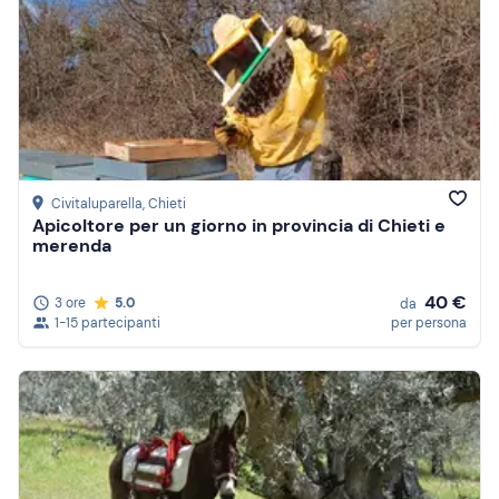
Civitaluparella
, Chieti
Apicoltore per un giorno in provincia di Chieti e
merenda
40 €
3 ore
5.0
da
1-15 partecipanti
per persona