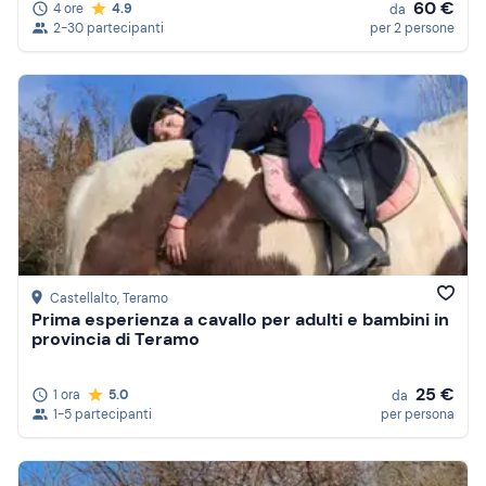
60 €
4 ore
4.9
da
2-30 partecipanti
per 2 persone
Castellalto
, Teramo
Prima esperienza a cavallo per adulti e bambini in
provincia di Teramo
25 €
1 ora
5.0
da
1-5 partecipanti
per persona