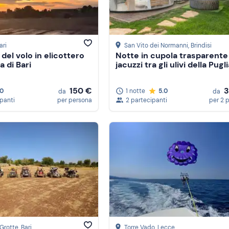
ari
San Vito dei Normanni
, Brindisi
del volo in elicottero
Notte in cupola trasparente
a di Bari
jacuzzi tra gli ulivi della Pugli
150 €
.0
1 notte
5.0
da
da
ipanti
per persona
2 partecipanti
per 2 
 Grotte
, Bari
Torre Vado
, Lecce