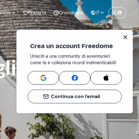
tività
Preferiti
Cronologia
IT
Crea un account Freedome
Unisciti a una community di avventurieri
nze di
Compleanno
lia
come te e colleziona ricordi indimenticabili!
pia
Continua con l'email
o al
Addio al
bato
nubilato