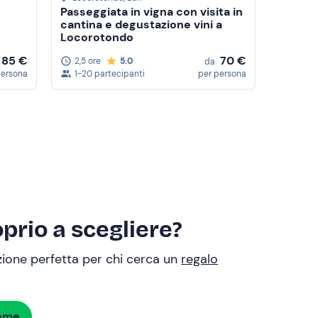
Passeggiata in vigna con visita in
cantina e degustazione vini a
Locorotondo
85 €
70 €
2,5 ore
5.0
da
persona
1-20 partecipanti
per persona
prio a scegliere?
uzione perfetta per chi cerca un
regalo
dome