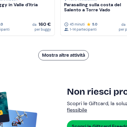
gy in Valle d'Itria
Parasailing sulla costa del
Salento a Torre Vado
160 €
.0
45 minuti
5.0
da
da
cipanti
per buggy
1-14 partecipanti
per 
Mostra altre attività
Non riesci pro
Scopri le Giftcard, la sol
flessibile
Scopri le Giftcard Free