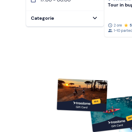
Tour in bug
Pranzi e cene
Categorie
2 ore
5
Tutte
1-10 parte
Uscite in gruppo
Adrenalina
Per famiglie
Relax e natura
In coppia
Avventura e gusto
Corsi e lezioni