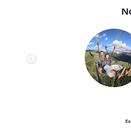
No
Ec