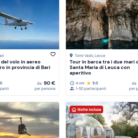
ari
Torre Vado
, Lecce
del volo in aereo
Tour in barca tra i due mari d
o in provincia di Bari
Santa Maria di Leuca con
aperitivo
90 €
.0
4 ore
5.0
da
da
ipanti
per persona
1-50 partecipanti
per 
Notte inclusa