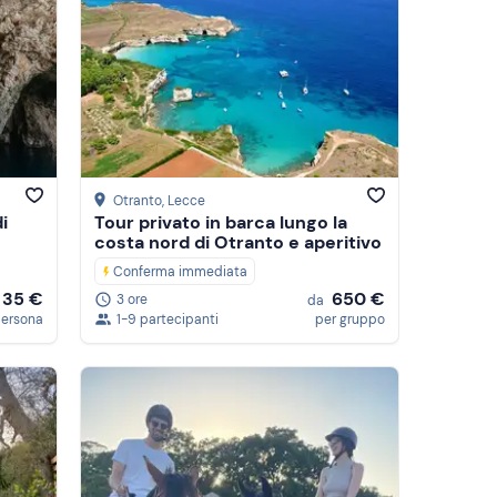
Attività consigliate
Recensioni
Prezzo (crescente)
Prezzo (decrescente)
Otranto
, Lecce
i
Tour privato in barca lungo la
costa nord di Otranto e aperitivo
Conferma immediata
35 €
650 €
3 ore
da
persona
1-9 partecipanti
per gruppo