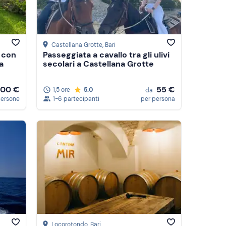
Castellana Grotte
, Bari
 con
Passeggiata a cavallo tra gli ulivi
a
secolari a Castellana Grotte
300 €
55 €
1,5 ore
5.0
da
persone
1-6 partecipanti
per persona
Locorotondo
, Bari