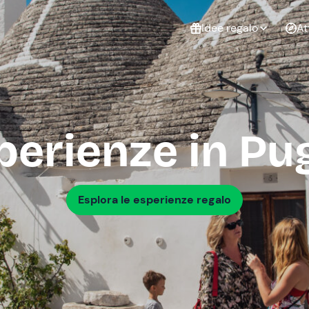
Idee regalo
At
Non sai cosa
regalare?
Esperienze da
Esperie
Gift Card Freedome
perienze in Pug
regalare
cop
Un regalo digitale che
lascia la libertà di
scegliere esperienze
outdoor in tutta Italia.
Esplora le esperienze regalo
Regala una Gift Card
Laurea
Addi
celi