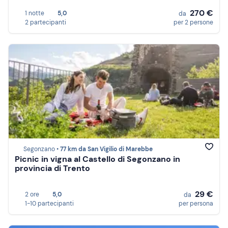
270 €
1 notte
5,0
da
2 partecipanti
per 2 persone
Segonzano •
77 km da San Vigilio di Marebbe
Picnic in vigna al Castello di Segonzano in
provincia di Trento
29 €
2 ore
5,0
da
1-10 partecipanti
per persona