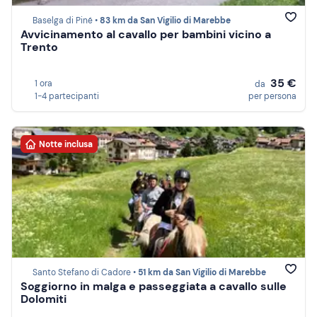
Baselga di Piné •
83 km da San Vigilio di Marebbe
Avvicinamento al cavallo per bambini vicino a
Trento
35 €
1 ora
da
1-4 partecipanti
per persona
Notte inclusa
Santo Stefano di Cadore •
51 km da San Vigilio di Marebbe
Soggiorno in malga e passeggiata a cavallo sulle
Dolomiti