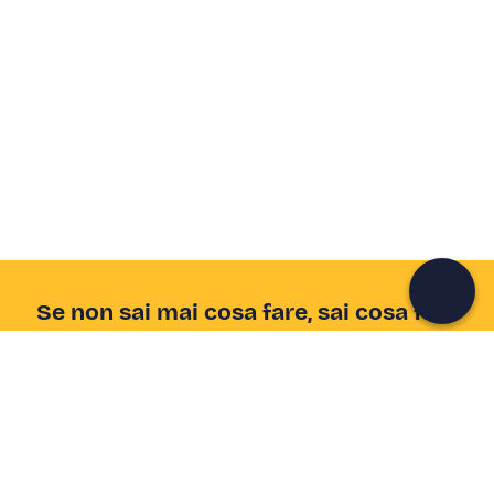
Crea un account Freedome
Unisciti a una community di avventurieri come te e
colleziona ricordi indimenticabili!
Continua con l'email
Se non sai mai cosa fare, sai cosa fare
Scrivi la tua email e scopri tante alternative all'aperitivo
e al divano
Indirizzo email