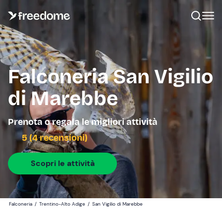
Falconeria San Vigilio
di Marebbe
Prenota o regala le migliori attività
5 (4 recensioni)
Scopri le attività
Falconeria
/
Trentino-Alto Adige
/
San Vigilio di Marebbe