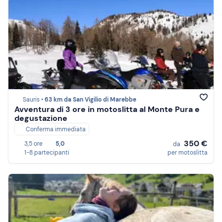
Sauris •
63 km da San Vigilio di Marebbe
Avventura di 3 ore in motoslitta al Monte Pura e
degustazione
Conferma immediata
350 €
3,5 ore
5,0
da
1-8 partecipanti
per motoslitta