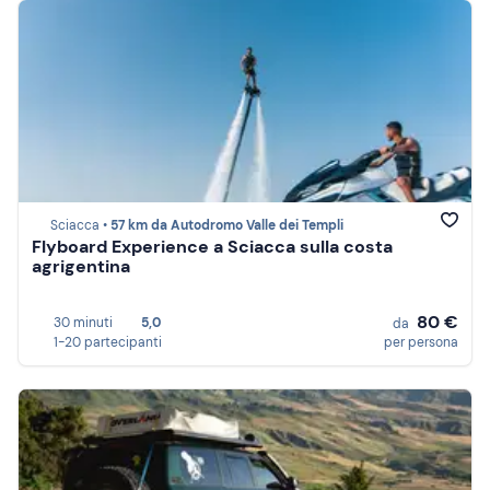
Sciacca •
57 km da Autodromo Valle dei Templi
Flyboard Experience a Sciacca sulla costa
agrigentina
80 €
30 minuti
5,0
da
1-20 partecipanti
per persona