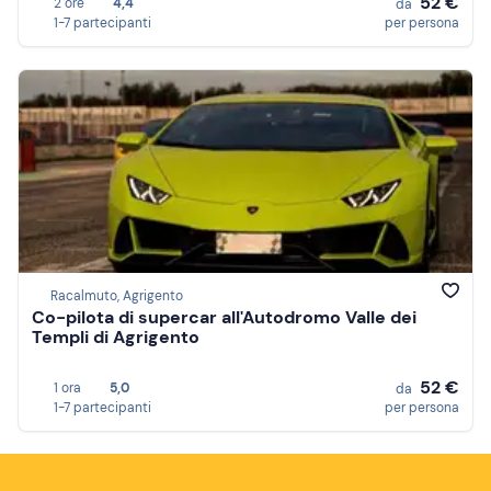
52 €
2 ore
4,4
da
1-7 partecipanti
per persona
Racalmuto, Agrigento
Co-pilota di supercar all'Autodromo Valle dei
Templi di Agrigento
52 €
1 ora
5,0
da
1-7 partecipanti
per persona