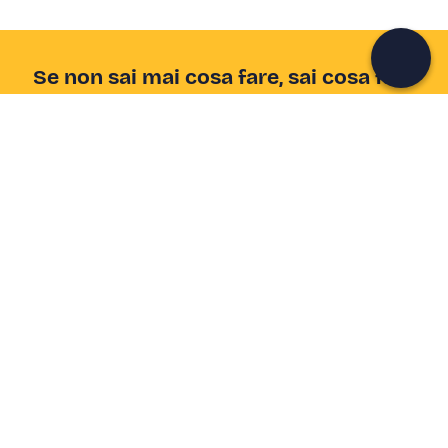
Continua con l'email
Se non sai mai cosa fare, sai cosa fare
Scrivi la tua email e scopri tante alternative all'aperitivo
e al divano
Indirizzo email
Iscriviti ora
Ho letto e accetto la
Privacy Policy