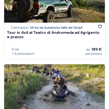
Cammarata •
29 km da Autodromo Valle dei Templi
Tour in 4x4 al Teatro di Andromeda ad Agrigento
e pranzo
189 €
6 ore
da
1-9 partecipanti
per persona