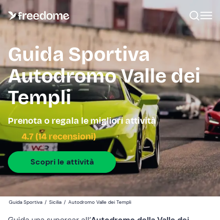
Guida Sportiva
Autodromo Valle dei
Templi
Prenota o regala le migliori attività
4.7 (14 recensioni)
Scopri le attività
Guida Sportiva
/
Sicilia
/
Autodromo Valle dei Templi
Guida una supercar all’
Autodromo della Valle dei