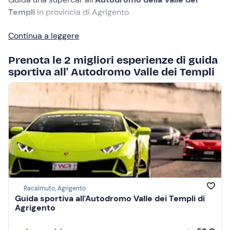
Templi
in provincia di Agrigento.
Continua a leggere
Questo bellissimo
circuito
all’estremo sud della
Sicilia
ti
aspetta per mettere alla prova le tue abilità di guida e
Prenota le 2 migliori esperienze di guida
sperimentare il brivido della velocità sulle migliori auto
sportiva all' Autodromo Valle dei Templi
di casa
Ferrari
,
Lamborghini
,
Porsche
,
BMW
o
Alfa
Romeo
.
Racalmuto, Agrigento
Guida sportiva all'Autodromo Valle dei Templi di
Agrigento