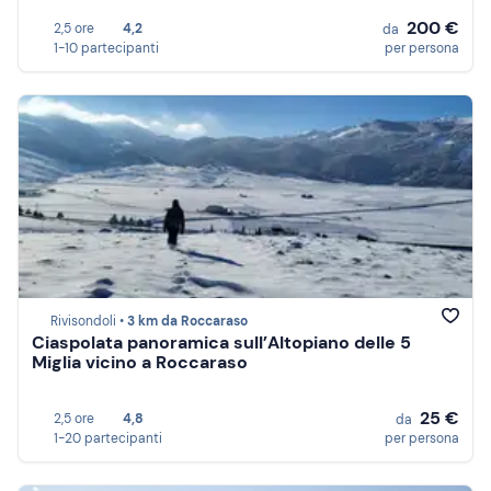
200 €
2,5 ore
4,2
da
1-10 partecipanti
per persona
Rivisondoli •
3 km da Roccaraso
Ciaspolata panoramica sull’Altopiano delle 5
Miglia vicino a Roccaraso
25 €
2,5 ore
4,8
da
1-20 partecipanti
per persona