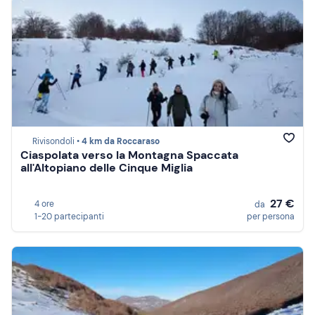
Rivisondoli •
4 km da Roccaraso
Ciaspolata verso la Montagna Spaccata
all'Altopiano delle Cinque Miglia
27 €
4 ore
da
1-20 partecipanti
per persona