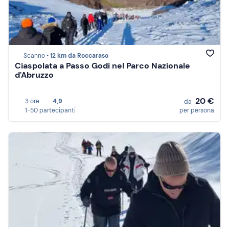
Scanno •
12 km da Roccaraso
Ciaspolata a Passo Godi nel Parco Nazionale
d'Abruzzo
20 €
3 ore
4,9
da
1-50 partecipanti
per persona