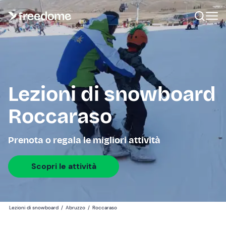
Lezioni di snowboard
Roccaraso
Prenota o regala le migliori attività
Scopri le attività
Lezioni di snowboard
/
Abruzzo
/
Roccaraso