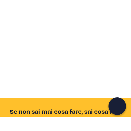
Crea un account Freedome
Unisciti a una community di avventurieri come te e
colleziona ricordi indimenticabili!
Continua con l'email
Se non sai mai cosa fare, sai cosa fare
Scrivi la tua email e scopri tante alternative all'aperitivo
e al divano