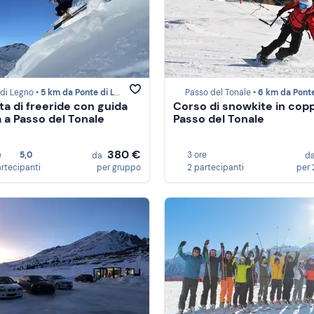
di Legno •
5 km da Ponte di Legno
Passo del Tonale •
6 km da Ponte di L
ta di freeride con guida
Corso di snowkite in copp
a a Passo del Tonale
Passo del Tonale
380 €
e
5,0
3 ore
da
d
artecipanti
per gruppo
2 partecipanti
per 