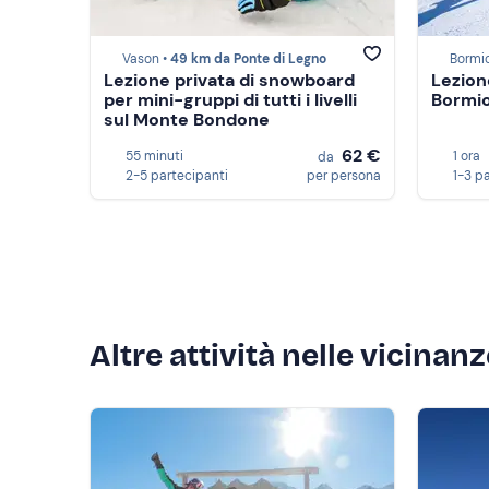
Vason •
49 km da Ponte di Legno
Bormi
Lezione privata di snowboard
Lezion
per mini-gruppi di tutti i livelli
Bormio 
sul Monte Bondone
62 €
55 minuti
1 ora
da
2-5 partecipanti
per persona
1-3 p
Altre attività nelle vicinan