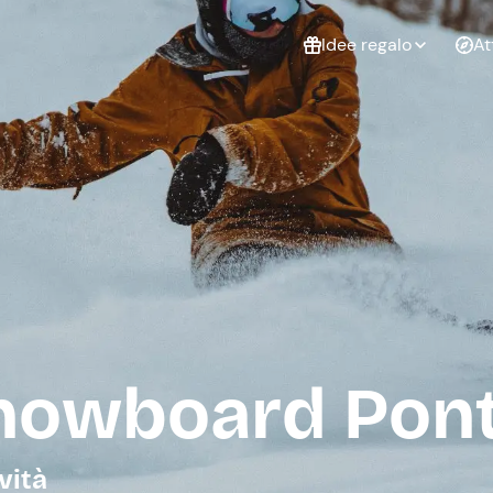
Idee regalo
At
Non sai cosa
regalare?
Esperienze da
Esperie
Gift Card Freedome
regalare
cop
Un regalo digitale che
lascia la libertà di
scegliere esperienze
outdoor in tutta Italia.
Regala una Gift Card
Laurea
Addi
celi
snowboard Pont
vità