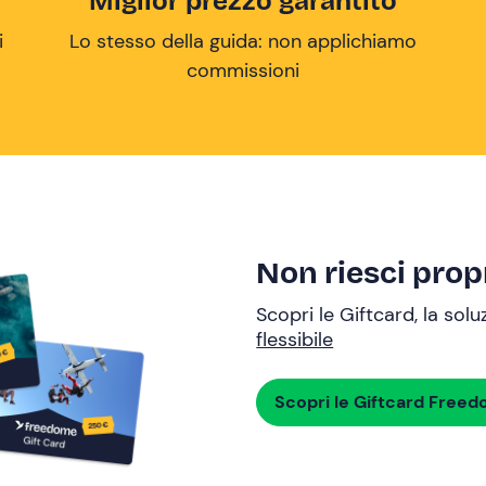
Miglior prezzo garantito
i
Lo stesso della guida: non applichiamo
commissioni
Non riesci propr
Scopri le Giftcard, la sol
flessibile
Scopri le Giftcard Free