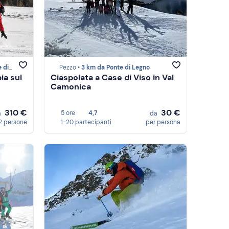
egno
Pezzo •
3 km da Ponte di Legno
ia sul
Ciaspolata a Case di Viso in Val
Camonica
310 €
30 €
5 ore
4,7
a
da
2 persone
1-20 partecipanti
per persona