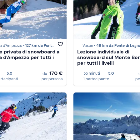
na d'Ampezzo •
127 km da Ponte di Legno
Vason •
49 km da Ponte di Legn
e privata di snowboard a
Lezione individuale di
a d'Ampezzo per tutti i
snowboard sul Monte Bo
per tutti i livelli
170 €
5,0
55 minuti
5,0
da
artecipanti
per persona
1 partecipante
pe