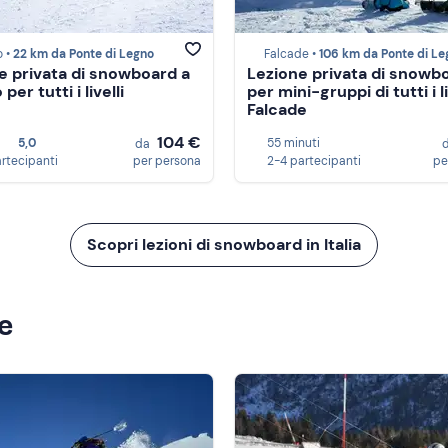
o •
22 km da Ponte di Legno
Falcade •
106 km da Ponte di Le
e privata di snowboard a
Lezione privata di snowb
per tutti i livelli
per mini-gruppi di tutti i li
Falcade
104 €
5,0
55 minuti
da
artecipanti
per persona
2-4 partecipanti
pe
Scopri lezioni di snowboard in Italia
ze