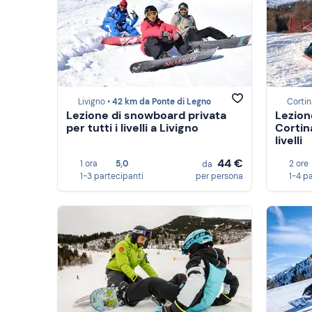
Livigno •
42 km da Ponte di Legno
Corti
Lezione di snowboard privata
Lezion
per tutti i livelli a Livigno
Cortin
livelli
44 €
1 ora
5,0
2 ore
da
1-3 partecipanti
per persona
1-4 p