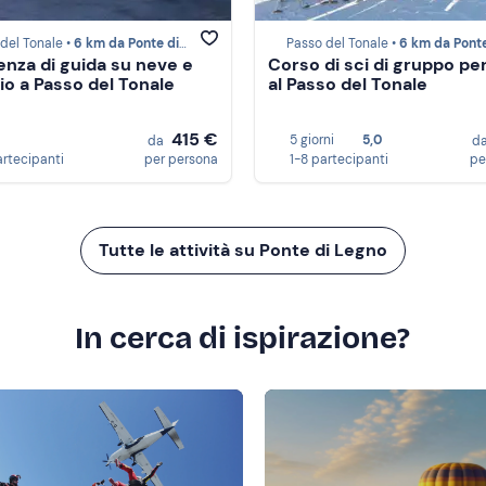
del Tonale •
6 km da Ponte di Legno
Passo del Tonale •
6 km da Ponte di L
enza di guida su neve e
Corso di sci di gruppo per
io a Passo del Tonale
al Passo del Tonale
415 €
5 giorni
5,0
da
d
artecipanti
per persona
1-8 partecipanti
pe
Tutte le attività su Ponte di Legno
In cerca di ispirazione?