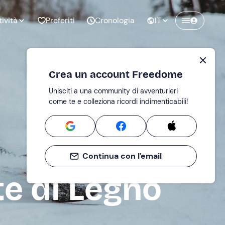
tività
Preferiti
Cronologia
IT
Crea un account Freedome
Unisciti a una community di avventurieri
nze di
Compleanno
come te e colleziona ricordi indimenticabili!
pia
Continua con l'email
o al
Addio al
bato
nubilato
e di Legno