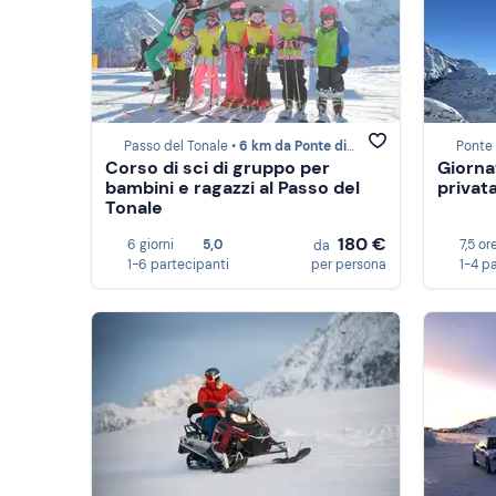
Passo del Tonale •
6 km da Ponte di Legno
Ponte 
Corso di sci di gruppo per
Giorna
bambini e ragazzi al Passo del
privat
Tonale
180 €
6 giorni
5,0
7,5 or
da
1-6 partecipanti
per persona
1-4 p