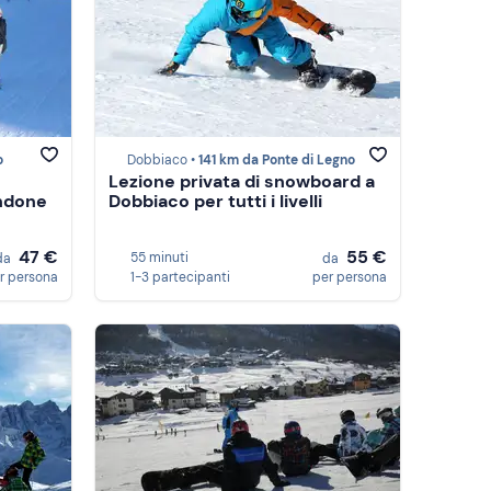
o
Dobbiaco •
141 km da Ponte di Legno
Lezione privata di snowboard a
ndone
Dobbiaco per tutti i livelli
47 €
55 €
55 minuti
da
da
r persona
1-3 partecipanti
per persona