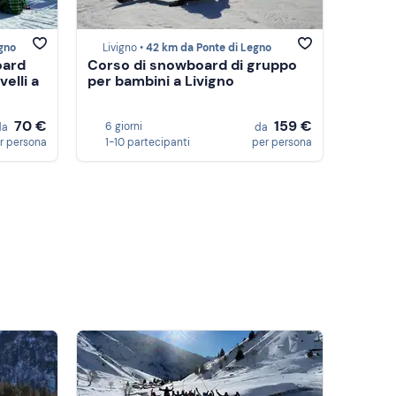
gno
Livigno •
42 km da Ponte di Legno
oard
Corso di snowboard di gruppo
velli a
per bambini a Livigno
70 €
159 €
6 giorni
da
da
r persona
1-10 partecipanti
per persona