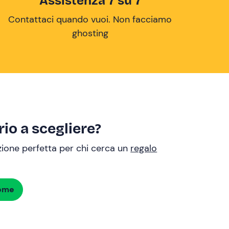
Assistenza 7 su 7
Contattaci quando vuoi. Non facciamo
ghosting
io a scegliere?
uzione perfetta per chi cerca un
regalo
dome