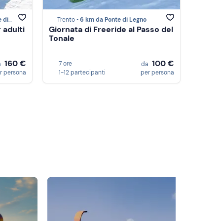
egno
Trento •
6 km da Ponte di Legno
 adulti
Giornata di Freeride al Passo del
Tonale
160 €
100 €
7 ore
a
da
r persona
1-12 partecipanti
per persona