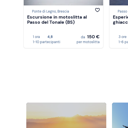
Ponte di Legno, Brescia
Passo 
Escursione in motoslitta al
Esperi
Passo del Tonale (BS)
ghiacc
150 €
1 ora
4,8
3 ore
da
1-10 partecipanti
per motoslitta
1-6 p