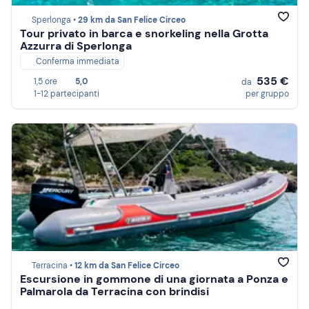
Sperlonga •
29 km da San Felice Circeo
Tour privato in barca e snorkeling nella Grotta
Azzurra di Sperlonga
Conferma immediata
535 €
1,5 ore
5,0
da
1-12 partecipanti
per gruppo
Terracina •
12 km da San Felice Circeo
Escursione in gommone di una giornata a Ponza e
Palmarola da Terracina con brindisi