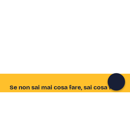
Crea un account Freedome
Unisciti a una community di avventurieri come te e
colleziona ricordi indimenticabili!
Continua con l'email
Se non sai mai cosa fare, sai cosa fare
Scrivi la tua email e scopri tante alternative all'aperitivo
e al divano
Indirizzo email