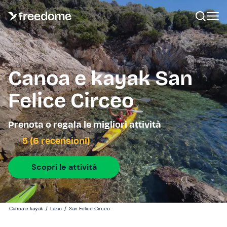
Canoa e kayak San
Felice Circeo
Prenota o regala le migliori attività
5 (6 recensioni)
Scopri le attività
Canoa e kayak
/
Lazio
/
San Felice Circeo