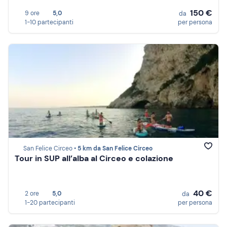
150 €
9 ore
5,0
da
1-10 partecipanti
per persona
San Felice Circeo •
5 km da San Felice Circeo
Tour in SUP all’alba al Circeo e colazione
40 €
2 ore
5,0
da
1-20 partecipanti
per persona