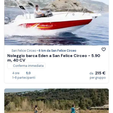
San Felice Circeo •
6 km da San Felice Circeo
Noleggio barca Eden a San Felice Circeo - 5.90
m, 40 CV
Conferma immediata
215 €
4 ore
5,0
da
1-8 partecipanti
per gruppo