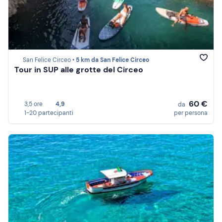
San Felice Circeo •
5 km da San Felice Circeo
Tour in SUP alle grotte del Circeo
60 €
3,5 ore
4,9
da
1-20 partecipanti
per persona