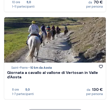
70 €
10 ore
5,0
da
1-11 partecipanti
per persona
Saint-Pierre •
10 km da Aosta
Giornata a cavallo al vallone di Vertosan in Valle
d'Aosta
130 €
8 ore
5,0
da
1-7 partecipanti
per persona