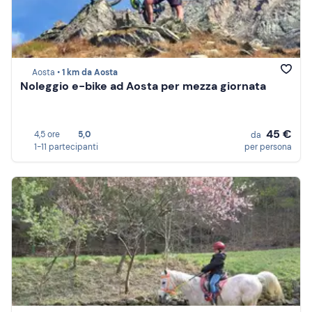
Aosta •
1 km da Aosta
Noleggio e-bike ad Aosta per mezza giornata
45 €
4,5 ore
5,0
da
1-11 partecipanti
per persona