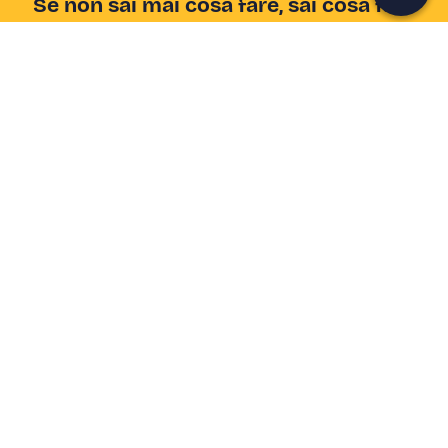
Se non sai mai cosa fare, sai cosa fare
Scrivi la tua email e scopri tante alternative all'aperitivo
e al divano
Indirizzo email
Iscriviti ora
Ho letto e accetto la
Privacy Policy
Supporto
Centro assistenza
Azienda
Come funziona