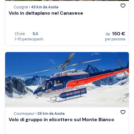
Cuorgnè •
45 km da Aosta
Volo in deltaplano nel Canavese
150 €
1,5 ore
5,0
da
1-10 partecipanti
per persona
Courmayeur •
29 km da Aosta
Volo di gruppo in elicottero sul Monte Bianco