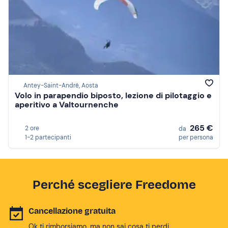
Antey-Saint-André, Aosta
Volo in parapendio biposto, lezione di pilotaggio e
aperitivo a Valtournenche
265 €
2 ore
da
1-2 partecipanti
per persona
Perché scegliere Freedome
Cancellazione gratuita
Ok ti rimborsiamo, ma non sai cosa ti perdi