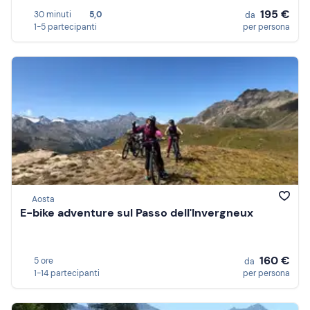
195 €
30 minuti
5,0
da
1-5 partecipanti
per persona
Aosta
E-bike adventure sul Passo dell'Invergneux
160 €
5 ore
da
1-14 partecipanti
per persona