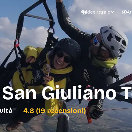
Idee regalo
At
Non sai cosa
regalare?
Esperienze da
Esperie
Gift Card Freedome
regalare
cop
Un regalo digitale che
lascia la libertà di
scegliere esperienze
outdoor in tutta Italia.
 San Giuliano 
Regala una Gift Card
Laurea
Addi
celi
ività
4.8 (19 recensioni)