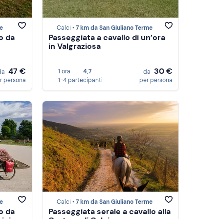
e
Calci •
7 km da San Giuliano Terme
o da
Passeggiata a cavallo di un’ora
in Valgraziosa
47 €
30 €
1 ora
4,7
da
da
r persona
1-4 partecipanti
per persona
e
Calci •
7 km da San Giuliano Terme
o da
Passeggiata serale a cavallo alla