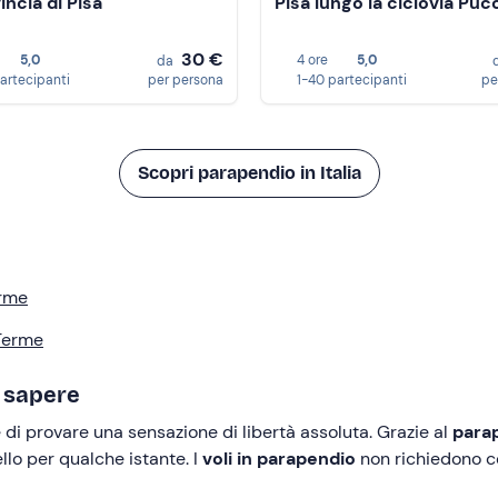
incia di Pisa
Pisa lungo la ciclovia Pucc
30 €
5,0
4 ore
5,0
da
partecipanti
per persona
1-40 partecipanti
pe
Scopri parapendio in Italia
erme
 Terme
i sapere
di provare una sensazione di libertà assoluta. Grazie al
para
lo per qualche istante. I
voli in parapendio
non richiedono co