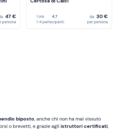
ini
Certosa di Calci
47 €
30 €
1 ora
4,7
da
da
r persona
1-4 partecipanti
per persona
pendio biposto
, anche chi non ha mai vissuto
rsi o brevetti, e grazie agli
istruttori certificati
,