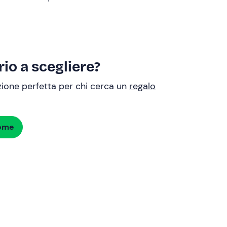
io a scegliere?
uzione perfetta per chi cerca un
regalo
dome