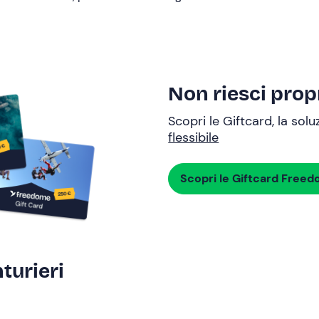
Non riesci propr
Scopri le Giftcard, la sol
flessibile
Scopri le Giftcard Free
turieri