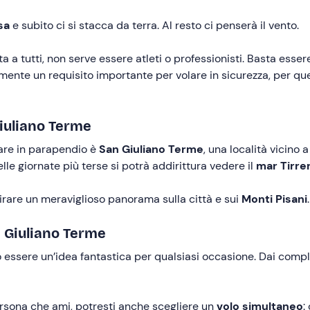
sa
e subito ci si stacca da terra. Al resto ci penserà il vento.
 a tutti, non serve essere atleti o professionisti. Basta essere 
ente un requisito importante per volare in sicurezza, per questo
iuliano Terme
lare in parapendio è
San Giuliano Terme
, una località vicino 
elle giornate più terse si potrà addirittura vedere il
mar Tirre
rare un meraviglioso panorama sulla città e sui
Monti Pisani
.
n Giuliano Terme
essere un’idea fantastica per qualsiasi occasione. Dai complea
rsona che ami, potresti anche scegliere un
volo simultaneo
: