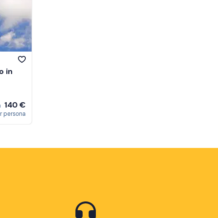
Prezzo (decrescente)
Recensioni
o in
140 €
a
r persona