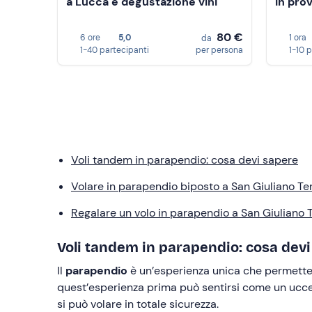
a Lucca e degustazione vini
in prov
80 €
6 ore
5,0
1 ora
da
1-40 partecipanti
per persona
1-10 
Voli tandem in parapendio: cosa devi sapere
Volare in parapendio biposto a San Giuliano T
Regalare un volo in parapendio a San Giuliano
Voli tandem in parapendio: cosa dev
Il
parapendio
è un’esperienza unica che permette 
quest’esperienza prima può sentirsi come un uccel
si può volare in totale sicurezza.