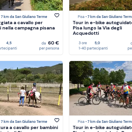
•
7 km da San Giuliano Terme
Pisa •
7 km da San Giuliano Term
giata a cavallo per
Tour in e-bike autoguidat
i nella campagna pisana
Pisa lungo la Via degli
Acquedotti
60 €
4,5
3 ore
5,0
da
artecipanti
per persona
1-40 partecipanti
pe
•
7 km da San Giuliano Terme
Pisa •
7 km da San Giuliano Term
ura a cavallo per bambini
Tour in e-bike autoguidat