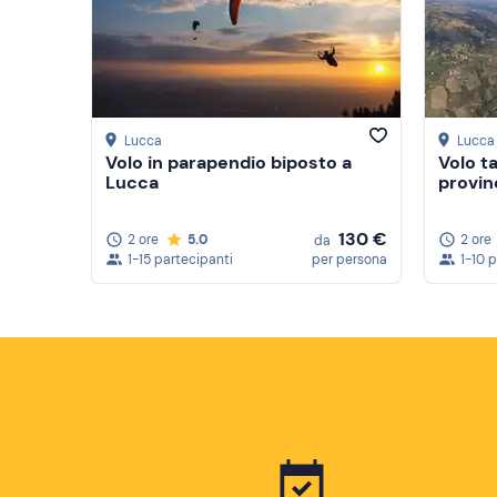
Lucca
Lucca
Volo in parapendio biposto a
Volo t
Lucca
provin
130 €
2 ore
5.0
2 ore
da
1-15 partecipanti
per persona
1-10 