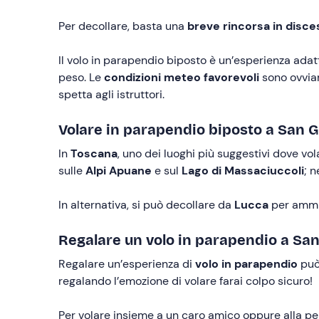
Per decollare, basta una
breve rincorsa in disce
Il volo in parapendio biposto è un’esperienza adatta
peso. Le
condizioni meteo favorevoli
sono ovviam
spetta agli istruttori.
Volare in parapendio biposto a San G
In
Toscana
, uno dei luoghi più suggestivi dove vo
sulle
Alpi Apuane
e sul
Lago di Massaciuccoli
; n
In alternativa, si può decollare da
Lucca
per ammi
Regalare un volo in parapendio a Sa
Regalare un’esperienza di
volo in parapendio
può 
regalando l’emozione di volare farai colpo sicuro!
Per volare insieme a un caro amico oppure alla pe