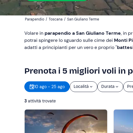
Parapendio
/
Toscana
/
San Giuliano Terme
Volare in
parapendio a San Giuliano Terme
, in p
potrai spingere lo sguardo sulle cime dei
Monti Pi
adatti a principianti per un vero e proprio "
battes
Prenota i 5 migliori voli i
10 ago - 25 ago
Località
Durata
Pr
3
attività trovate