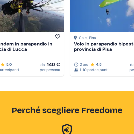
Calci
, Pisa
andem in parapendio in
Volo in parapendio bipost
cia di Lucca
provincia di Pisa
140 €
5.0
2 ore
4.5
da
d
partecipanti
per persona
1-10 partecipanti
pe
Perché scegliere Freedome