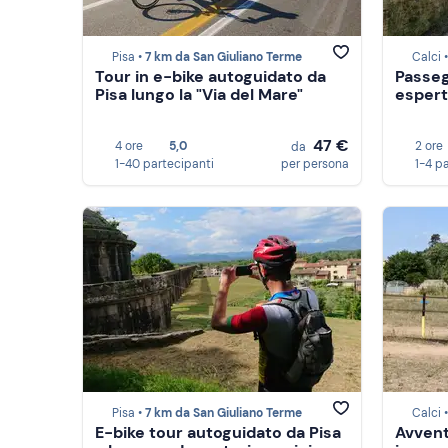
Pisa •
7 km da San Giuliano Terme
Calci 
Tour in e-bike autoguidato da
Passeg
Pisa lungo la "Via del Mare"
espert
47 €
4 ore
5,0
2 ore
da
1-40 partecipanti
per persona
1-4 p
Pisa •
7 km da San Giuliano Terme
Calci 
E-bike tour autoguidato da Pisa
Avvent