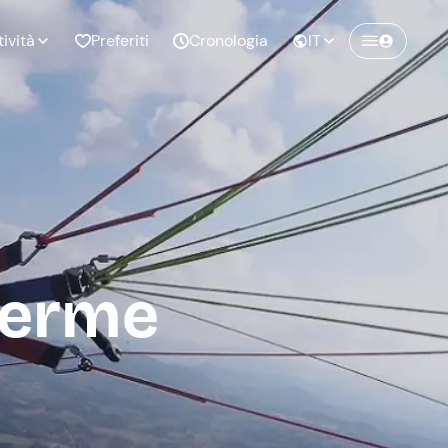
tività
Preferiti
Cronologia
IT
Crea un account Freedome
Unisciti a una community di avventurieri
nze di
Compleanno
come te e colleziona ricordi indimenticabili!
pia
Terme
Continua con l'email
o al
Addio al
bato
nubilato