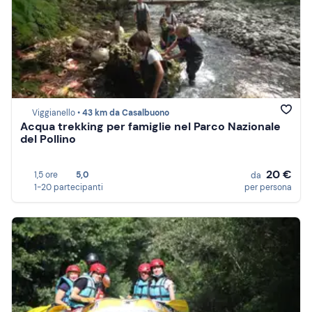
Viggianello •
43 km da Casalbuono
Acqua trekking per famiglie nel Parco Nazionale
del Pollino
20 €
1,5 ore
5,0
da
1-20 partecipanti
per persona