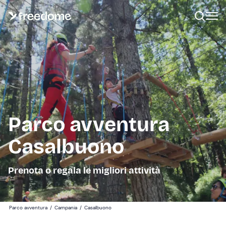
Parco avventura
Casalbuono
Prenota o regala le migliori attività
Parco avventura
/
Campania
/
Casalbuono