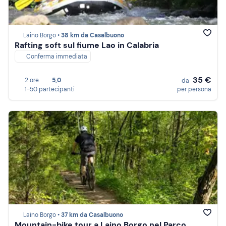
Laino Borgo •
38 km da Casalbuono
Rafting soft sul fiume Lao in Calabria
Conferma immediata
35 €
2 ore
5,0
da
1-50 partecipanti
per persona
Laino Borgo •
37 km da Casalbuono
Mountain-bike tour a Laino Borgo nel Parco