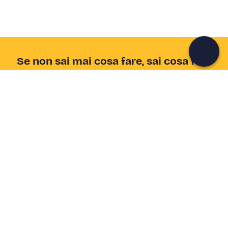
Continua con l'email
Se non sai mai cosa fare, sai cosa fare
Scrivi la tua email e scopri tante alternative all'aperitivo
e al divano
Indirizzo email
Iscriviti ora
Ho letto e accetto la
Privacy Policy