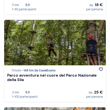
18 €
3 ore
5,0
da
1-30 partecipanti
per persona
Tirivolo •
148 km da Casalbuono
Parco avventura nel cuore del Parco Nazionale
della Sila
25 €
3 ore
5,0
da
1-100 partecipanti
per persona