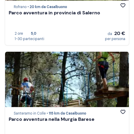
Rofrano •
20 km da Casalbuono
Parco avventura in provincia di Salerno
20 €
2 ore
5,0
da
1-30 partecipanti
per persona
Santeramo in Colle •
115 km da Casalbuono
Parco avventura nella Murgia Barese