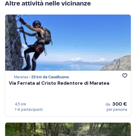
Altre attività nelle vicinanze
Maratea •
25 km da Casalbuono
Via Ferrata al Cristo Redentore di Maratea
300 €
4,5 ore
da
1-6 partecipanti
per persona