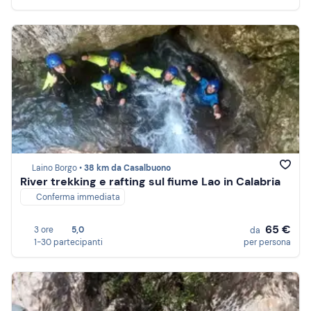
Laino Borgo •
38 km da Casalbuono
River trekking e rafting sul fiume Lao in Calabria
Conferma immediata
65 €
3 ore
5,0
da
1-30 partecipanti
per persona