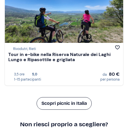
Rivodutri, Rieti
Tour in e-bike nella Riserva Naturale dei Laghi
Lungo e Ripasottile e grigliata
80 €
3,5 ore
5,0
da
1-15 partecipanti
per persona
Scopri picnic in Italia
Non riesci proprio a scegliere?