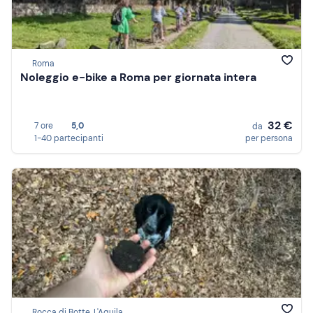
Roma
Noleggio e-bike a Roma per giornata intera
32 €
7 ore
5,0
da
1-40 partecipanti
per persona
Rocca di Botte, L'Aquila