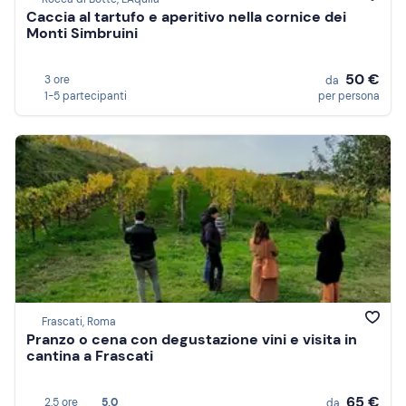
Caccia al tartufo e aperitivo nella cornice dei
Monti Simbruini
50 €
3 ore
da
1-5 partecipanti
per persona
Frascati, Roma
Pranzo o cena con degustazione vini e visita in
cantina a Frascati
65 €
2,5 ore
5,0
da