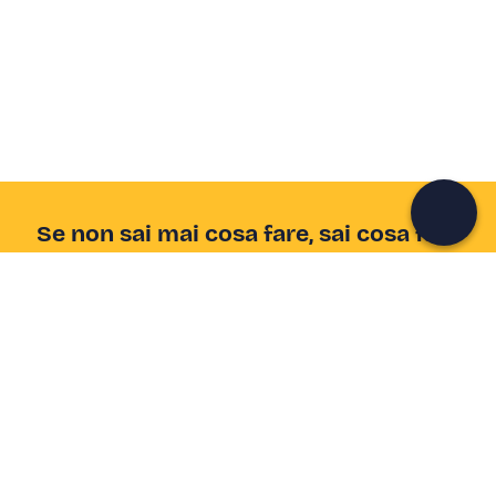
Crea un account Freedome
Unisciti a una community di avventurieri come te e
colleziona ricordi indimenticabili!
Continua con l'email
Se non sai mai cosa fare, sai cosa fare
Scrivi la tua email e scopri tante alternative all'aperitivo
e al divano
Indirizzo email
Iscriviti ora
Ho letto e accetto la
Privacy Policy