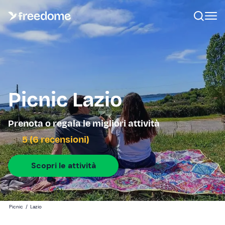
Picnic Lazio
Prenota o regala le migliori attività
5 (6 recensioni)
Scopri le attività
Picnic
/
Lazio