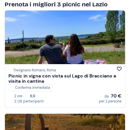
Prenota i migliori 3 picnic nel Lazio
Trevignano Romano, Roma
Picnic in vigna con vista sul Lago di Bracciano e
visita in cantina
Conferma immediata
70 €
2 ore
5,0
da
2-26 partecipanti
per 2 persone