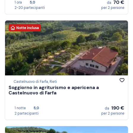
70 €
1 ora
5,0
da
2-20 partecipanti
per 2 persone
Notte inclusa
Castelnuovo di Farfa, Rieti
Soggiorno in agriturismo e apericena a
Castelnuovo di Farfa
190 €
1 notte
5,0
da
2 partecipanti
per 2 persone