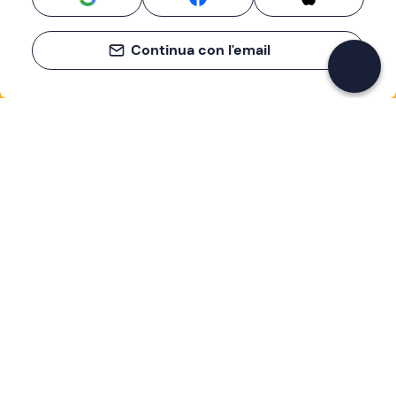
Continua con l'email
Se non sai mai cosa fare, sai cosa fare
Scrivi la tua email e scopri tante alternative all'aperitivo
e al divano
Indirizzo email
Iscriviti ora
Ho letto e accetto la
Privacy Policy