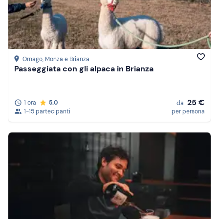
Ornago
, Monza e Brianza
Passeggiata con gli alpaca in Brianza
25 €
1 ora
5.0
da
1-15 partecipanti
per persona