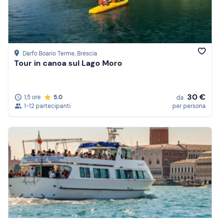
Darfo Boario Terme
, Brescia
Tour in canoa sul Lago Moro
30 €
1,5 ore
5.0
da
1-12 partecipanti
per persona