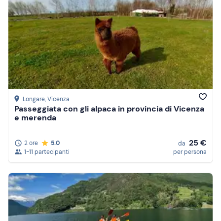
Longare
, Vicenza
Passeggiata con gli alpaca in provincia di Vicenza
e merenda
25 €
2 ore
5.0
da
1-11 partecipanti
per persona