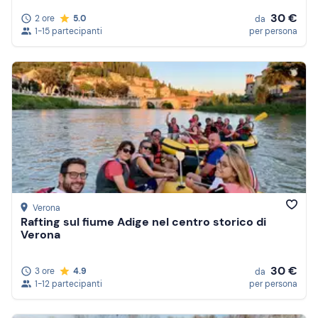
30 €
2 ore
5.0
da
1-15 partecipanti
per persona
Verona
Rafting sul fiume Adige nel centro storico di
Verona
30 €
3 ore
4.9
da
1-12 partecipanti
per persona