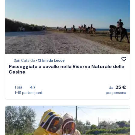
San Cataldo •
12 km da Lecce
Passeggiata a cavallo nella Riserva Naturale delle
Cesine
25 €
1 ora
4,7
da
1-15 partecipanti
per persona