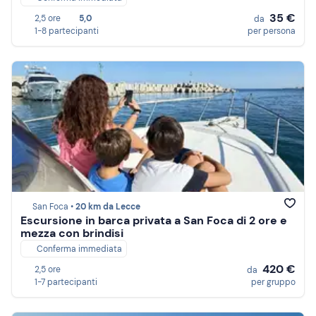
35 €
2,5 ore
5,0
da
1-8 partecipanti
per persona
San Foca •
20 km da Lecce
Escursione in barca privata a San Foca di 2 ore e
mezza con brindisi
Conferma immediata
420 €
2,5 ore
da
1-7 partecipanti
per gruppo