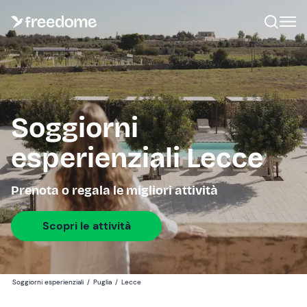
Soggiorni
esperienziali Lecce
Prenota o regala le migliori attività
Scopri le attività
Soggiorni esperienziali
/
Puglia
/
Lecce