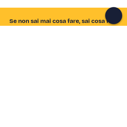
Continua con l'email
Se non sai mai cosa fare, sai cosa fare
Scrivi la tua email e scopri tante alternative all'aperitivo
e al divano
Indirizzo email
Iscriviti ora
Ho letto e accetto la
Privacy Policy
Supporto