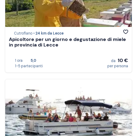
Cutrofiano •
24 km da Lecce
Apicoltore per un giorno e degustazione di miele
in provincia di Lecce
10 €
1 ora
5,0
da
1-5 partecipanti
per persona