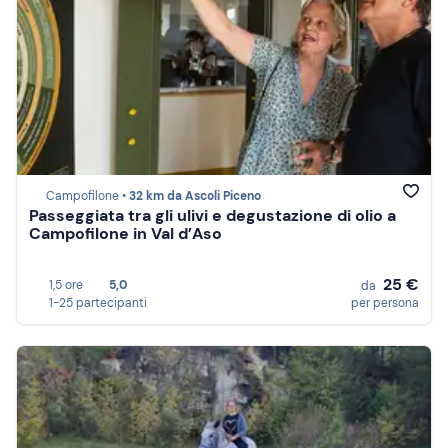
Campofilone •
32 km da Ascoli Piceno
Passeggiata tra gli ulivi e degustazione di olio a
Campofilone in Val d’Aso
25 €
1,5 ore
5,0
da
1-25 partecipanti
per persona