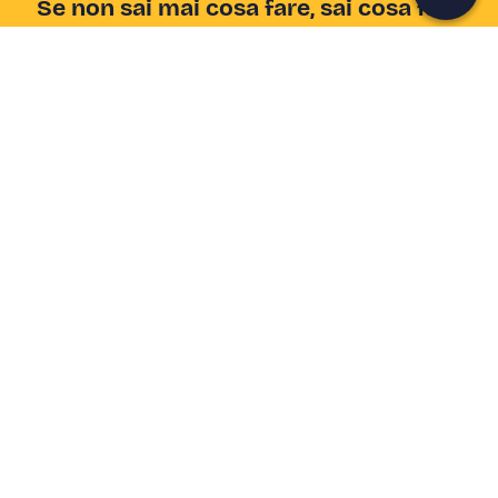
Se non sai mai cosa fare, sai cosa fare
Scrivi la tua email e scopri tante alternative all'aperitivo
e al divano
Indirizzo email
Iscriviti ora
Ho letto e accetto la
Privacy Policy
Supporto
Centro assistenza
Azienda
Come funziona