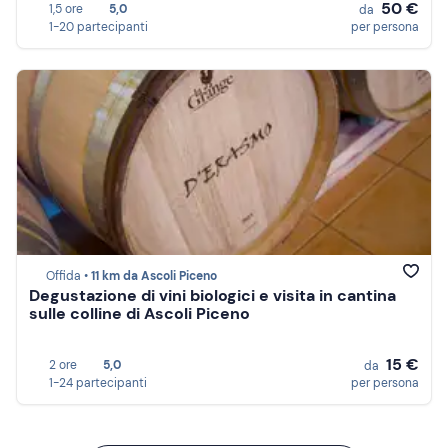
50 €
1,5 ore
5,0
da
1-20 partecipanti
per persona
Offida •
11 km da Ascoli Piceno
Degustazione di vini biologici e visita in cantina
sulle colline di Ascoli Piceno
15 €
2 ore
5,0
da
1-24 partecipanti
per persona