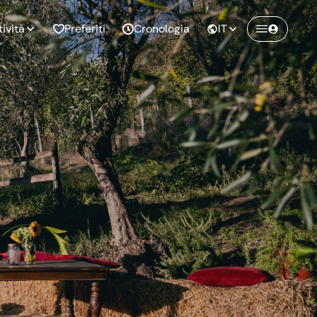
tività
Preferiti
Cronologia
IT
Crea un account Freedome
Unisciti a una community di avventurieri
nze di
Compleanno
come te e colleziona ricordi indimenticabili!
pia
Continua con l'email
o al
Addio al
bato
nubilato