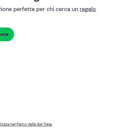
uzione perfetta per chi cerca un
regalo
dome
cata nel Parco Valle del Treja