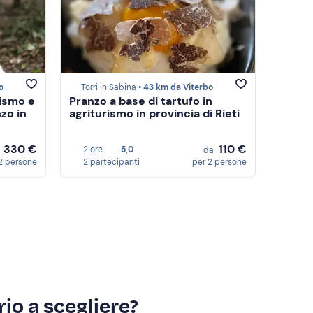
o
Torri in Sabina •
43 km da Viterbo
rismo e
Pranzo a base di tartufo in
zo in
agriturismo in provincia di Rieti
330 €
110 €
2 ore
5,0
a
da
2 persone
2 partecipanti
per 2 persone
io a scegliere?