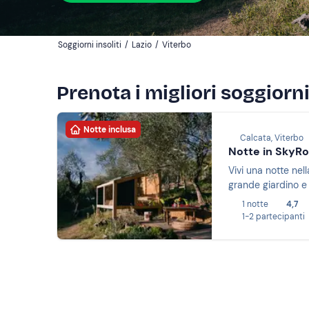
Soggiorni insoliti
/
Lazio
/
Viterbo
Prenota i migliori soggiorni
Notte inclusa
Calcata, Viterbo
Notte in SkyRo
Vivi una notte nell
grande giardino e 
1 notte
4,7
1-2 partecipanti