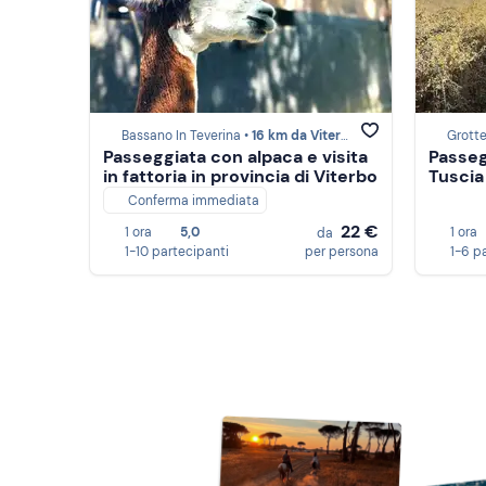
Bassano In Teverina •
16 km da Viterbo
Grotte
Passeggiata con alpaca e visita
Passeg
in fattoria in provincia di Viterbo
Tuscia
Conferma immediata
22 €
1 ora
5,0
1 ora
da
1-10 partecipanti
per persona
1-6 p