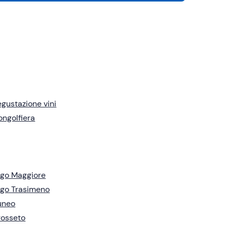
gustazione vini
ngolfiera
go Maggiore
go Trasimeno
uneo
rosseto