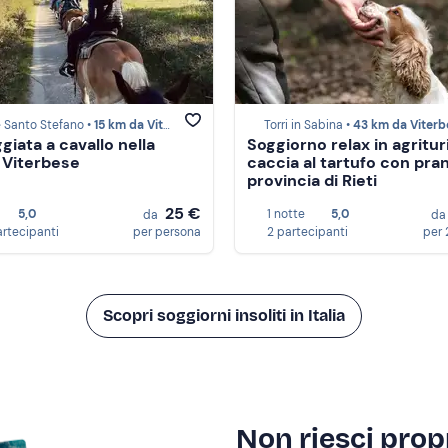
 Santo Stefano •
15 km da Viterbo
Torri in Sabina •
43 km da Viterb
giata a cavallo nella
Soggiorno relax in agritu
 Viterbese
caccia al tartufo con pran
provincia di Rieti
25 €
5,0
1 notte
5,0
da
d
artecipanti
per persona
2 partecipanti
per 
Scopri soggiorni insoliti in Italia
Non riesci propr