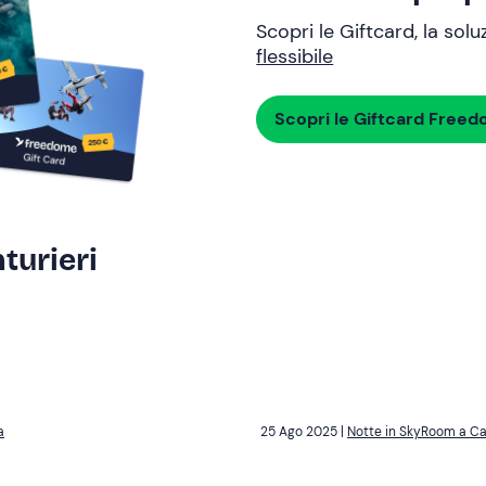
Scopri le Giftcard, la sol
flessibile
Scopri le Giftcard Free
turieri
a
25 Ago 2025 |
Notte in SkyRoom a Cal