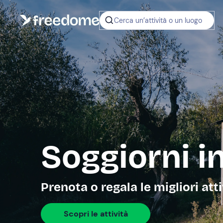
Cerca un’attività o un luogo
Soggiorni in
Prenota o regala le migliori att
Scopri le attività