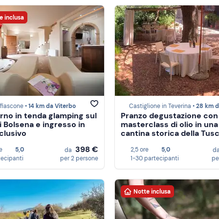
e inclusa
fiascone •
14 km da Viterbo
Castiglione in Teverina •
28 km da Vi
rno in tenda glamping sul
Pranzo degustazione con
i Bolsena e ingresso in
masterclass di olio in una
clusivo
cantina storica della Tusc
398 €
e
5,0
2,5 ore
5,0
da
d
tecipanti
per 2 persone
1-30 partecipanti
pe
Notte inclusa