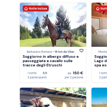
Notte inclusa
Nott
Barbarano Romano •
19 km da Viterbo
Monte
Soggiorno in albergo diffuso e
Soggio
passeggiata a cavallo sulle
Lago d
tracce degli Etruschi
spa es
150 €
1 notte
5,0
1 nott
da
2 partecipanti
per 2 persone
2 par