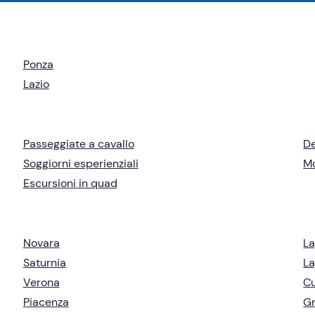
Ponza
Lazio
Passeggiate a cavallo
De
Soggiorni esperienziali
Mo
Escursioni in quad
Novara
La
Saturnia
La
Verona
C
Piacenza
G