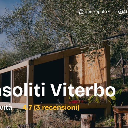
Idee regalo
At
Non sai cosa
regalare?
Esperienze da
Esperie
Gift Card Freedome
regalare
cop
Un regalo digitale che
lascia la libertà di
scegliere esperienze
outdoor in tutta Italia.
soliti Viterbo
Regala una Gift Card
Laurea
Addi
celi
ività
4.7 (3 recensioni)