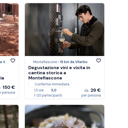
terbo
Montefiascone •
15 km da Viterbo
Degustazione vini e visita in
cantina storica a
ia
Montefiascone
Conferma immediata
150 €
a
29 €
1,5 ore
5,0
da
r persona
1-20 partecipanti
per persona