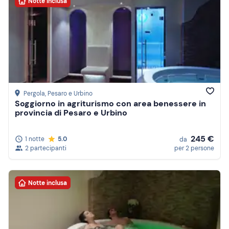
Notte inclusa
Pergola
, Pesaro e Urbino
Soggiorno in agriturismo con area benessere in
provincia di Pesaro e Urbino
245 €
1 notte
5.0
da
2 partecipanti
per 2 persone
Notte inclusa