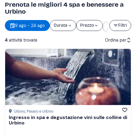
Prenota le migliori 4 spa e benessere a
Urbino
Orario
9 ago - 24 ago
Durata
Prezzo
Filtri
d’inizio
4
attività trovate
Ordina per
Attività consigliate
Prezzo (crescente)
Prezzo (decrescente)
Recensioni
Urbino
, Pesaro e Urbino
Ingresso in spa e degustazione vini sulle colline di
Urbino