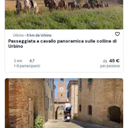
Urbino •
5 km da Urbino
Passeggiata a cavallo panoramica sulle colline di
Urbino
45 €
2 ore
4,7
da
1-8 partecipanti
per persona