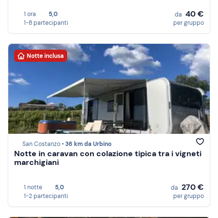
40 €
1 ora
5,0
da
1-8 partecipanti
per gruppo
Notte inclusa
San Costanzo •
36 km da Urbino
Notte in caravan con colazione tipica tra i vigneti
marchigiani
270 €
1 notte
5,0
da
1-2 partecipanti
per gruppo