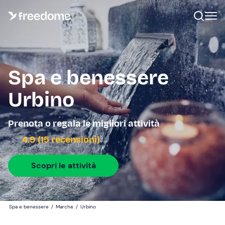
Spa e benessere
Urbino
Prenota o regala le migliori attività
4.9 (15 recensioni)
Scopri le attività
Spa e benessere
/
Marche
/
Urbino