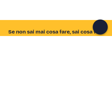
Continua con l'email
Se non sai mai cosa fare, sai cosa fare
Scrivi la tua email e scopri tante alternative all'aperitivo
e al divano
Indirizzo email
Iscriviti ora
Ho letto e accetto la
Privacy Policy