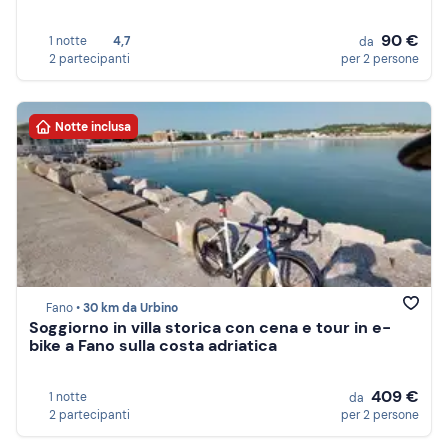
90 €
1 notte
4,7
da
2 partecipanti
per 2 persone
Notte inclusa
Fano •
30 km da Urbino
Soggiorno in villa storica con cena e tour in e-
bike a Fano sulla costa adriatica
409 €
1 notte
da
2 partecipanti
per 2 persone