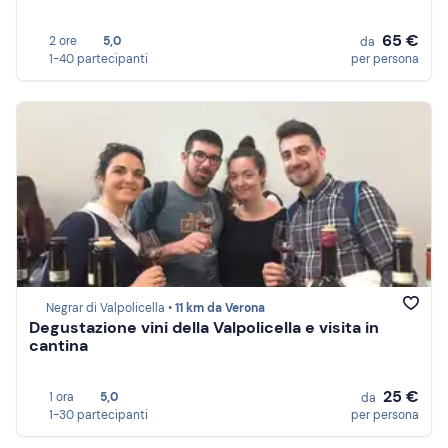
65 €
2 ore
5,0
da
1-40 partecipanti
per persona
Negrar di Valpolicella •
11 km da Verona
Degustazione vini della Valpolicella e visita in
cantina
25 €
1 ora
5,0
da
1-30 partecipanti
per persona