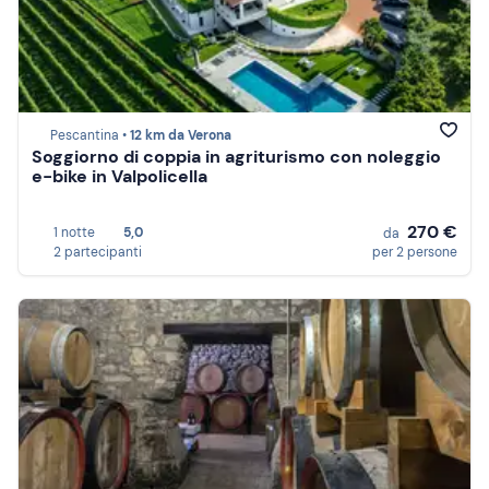
Pescantina •
12 km da Verona
Soggiorno di coppia in agriturismo con noleggio
e-bike in Valpolicella
270 €
1 notte
5,0
da
2 partecipanti
per 2 persone