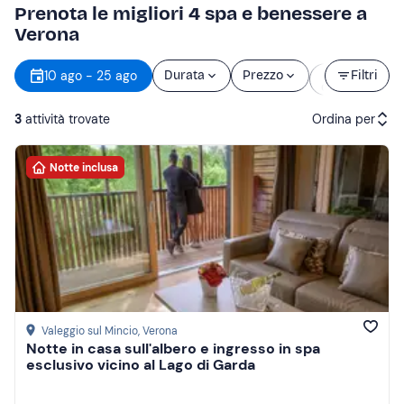
Prenota le migliori 4 spa e benessere a
Verona
Orario
10 ago - 25 ago
Durata
Prezzo
Filtri
d’inizio
3
attività trovate
Ordina per
Notte inclusa
Attività consigliate
Prezzo (crescente)
Prezzo (decrescente)
Recensioni
Valeggio sul Mincio
, Verona
Notte in casa sull'albero e ingresso in spa
esclusivo vicino al Lago di Garda