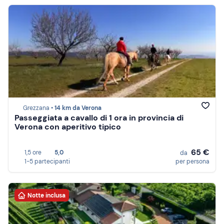
Grezzana •
14 km da Verona
Passeggiata a cavallo di 1 ora in provincia di
Verona con aperitivo tipico
65 €
1,5 ore
5,0
da
1-5 partecipanti
per persona
Notte inclusa