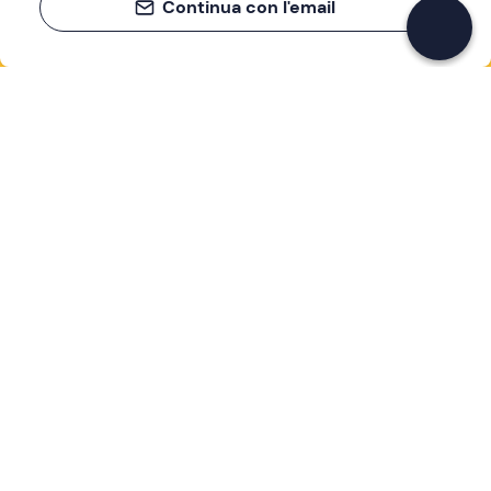
Continua con l'email
Se non sai mai cosa fare, sai cosa fare
Scrivi la tua email e scopri tante alternative all'aperitivo
e al divano
Indirizzo email
Iscriviti ora
Ho letto e accetto la
Privacy Policy
Supporto