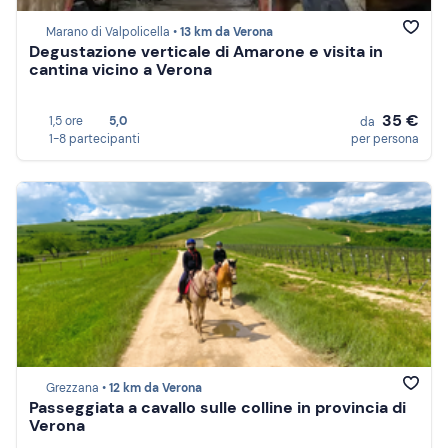
Marano di Valpolicella •
13 km da Verona
Degustazione verticale di Amarone e visita in
cantina vicino a Verona
35 €
1,5 ore
5,0
da
1-8 partecipanti
per persona
Grezzana •
12 km da Verona
Passeggiata a cavallo sulle colline in provincia di
Verona