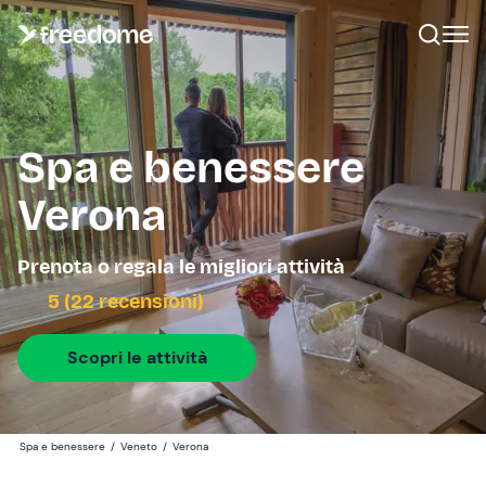
Spa e benessere
Verona
Prenota o regala le migliori attività
5 (22 recensioni)
Scopri le attività
Spa e benessere
/
Veneto
/
Verona