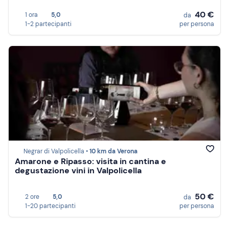
40 €
1 ora
5,0
da
1-2 partecipanti
per persona
Negrar di Valpolicella •
10 km da Verona
Amarone e Ripasso: visita in cantina e
degustazione vini in Valpolicella
50 €
2 ore
5,0
da
1-20 partecipanti
per persona