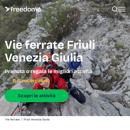
Vie ferrate Friuli
Venezia Giulia
Prenota o regala le migliori attività
5 (1 recensioni)
Scopri le attività
Vie ferrate
/
Friuli Venezia Giulia