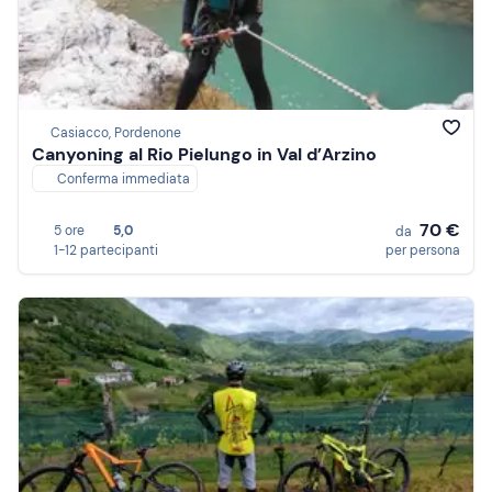
Casiacco, Pordenone
Canyoning al Rio Pielungo in Val d’Arzino
Conferma immediata
70 €
5 ore
5,0
da
1-12 partecipanti
per persona