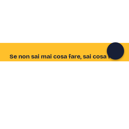
Unisciti a una community di avventurieri come te e
colleziona ricordi indimenticabili!
Continua con l'email
Se non sai mai cosa fare, sai cosa fare
Scrivi la tua email e scopri tante alternative all'aperitivo
e al divano
Indirizzo email
Iscriviti ora
Ho letto e accetto la
Privacy Policy