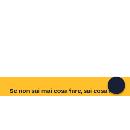
Crea un account Freedome
Unisciti a una community di avventurieri come te e
colleziona ricordi indimenticabili!
Continua con l'email
Se non sai mai cosa fare, sai cosa fare
Scrivi la tua email e scopri tante alternative all'aperitivo
e al divano
Indirizzo email