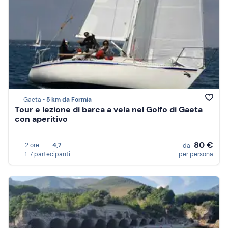
Gaeta •
5 km da Formia
Tour e lezione di barca a vela nel Golfo di Gaeta
con aperitivo
80 €
2 ore
4,7
da
1-7 partecipanti
per persona