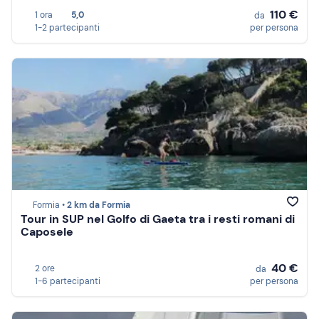
110 €
1 ora
5,0
da
1-2 partecipanti
per persona
Formia •
2 km da Formia
Tour in SUP nel Golfo di Gaeta tra i resti romani di
Caposele
40 €
2 ore
da
1-6 partecipanti
per persona