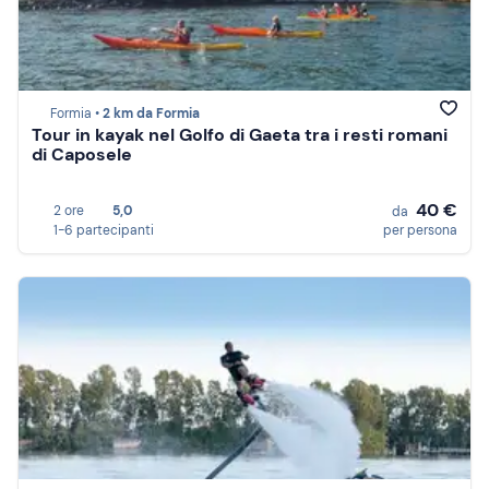
Formia •
2 km da Formia
Tour in kayak nel Golfo di Gaeta tra i resti romani
di Caposele
40 €
2 ore
5,0
da
1-6 partecipanti
per persona