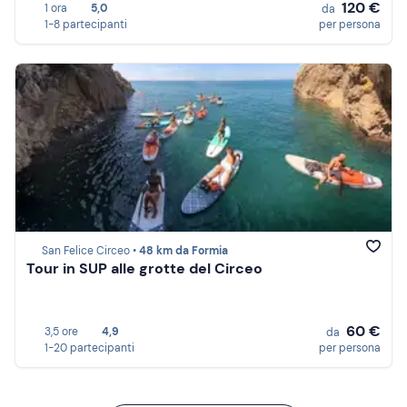
120 €
1 ora
5,0
da
1-8 partecipanti
per persona
San Felice Circeo •
48 km da Formia
Tour in SUP alle grotte del Circeo
60 €
3,5 ore
4,9
da
1-20 partecipanti
per persona