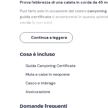
Prova l'ebbrezza di una calata in corda da 45 m
Puoi farlo solo in occasione del nostro
canyoning d
guida certificata
ti avventurerai in questa splen
corda
(e non solo).
Un'esperienza di 4 ore,
per veri avventurieri!
Continua a leggere
Cosa faremo
L'appuntamento è
15 minuti prima dell'orario se
Cosa è incluso
Guida Canyoning Certificata
che ci accompagnerà
dell'esperienza dovremo percorrere altri 5 minuti i
Guida Canyoning Certificata
Prima di iniziare avrà luogo un
briefing
durante il 
Muta e calze in neoprene
di un'esperienza senza pensieri. Riceveremo poi l'
Casco e imbrago
L'attività che ci aspetta è un
canyoning di livello
scivoli naturali, tuffi da un'altezza massima di 9 me
Assicurazione
metri
. L'attività è concepita per farci impratichir
in totale autonomia
. La guida sarà costantemente
Domande frequenti