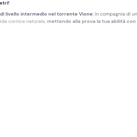
etri!
i livello intermedio nel torrente Vione
: in compagnia di u
dida cornice naturale,
mettendo alla prova la tua abilità con 
lezionato
nel punto di ritrovo a
Tignale (BS)
. Ad accoglierci s
 in questa avventura! Per raggiungere il punto di inizio
n auto e 15 minuti a piedi.
quale la guida ci fornirà tutte le informazioni utili per lo svolg
attrezzatura
e procederemo con la vestizione.
 intermedio nel torrente Vione
: lungo il percorso affrontere
tri e una serie di calate tra le quali una
calata in corda di 45
e con la corda:
dovremo superare le calate in corda gesten
 presente al nostro fianco, per fornirci supporto nel caso in c