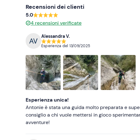
Recensioni dei clienti
Costume da bagno
5.0
Scarpe da trekking o da ginnastica da bagnare
4
recensioni verificate
Non dimenticare di portare
Alessandra V.
Asciugamano
Esperienza del
13/09/2025
Vestiti e scarpe di ricambio
Esperienza unica!
Antonie è stata una guida molto preparata e super 
consiglio a chi vuole mettersi in gioco sperimen
avventure!