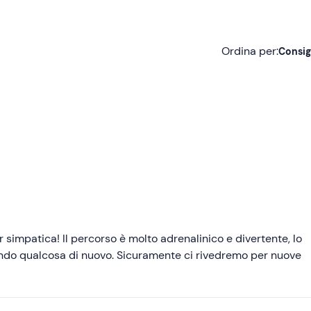
Ordina per:
Consig
Consigliate
Più recenti
Meno recenti
Più alte
Più basse
simpatica! Il percorso è molto adrenalinico e divertente, lo
tando qualcosa di nuovo. Sicuramente ci rivedremo per nuove