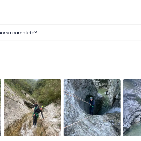
nza avrà
durata totale 4 ore
.
mborso completo?
renni devono essere accompagnati da una adulto.
ecipanti che hanno già esperienza minima di canyoning o
 è confermata al raggiungimento del numero
minimo di 2
re
; presso il punto di ritrovo non sono disponibili spogliatoi e/