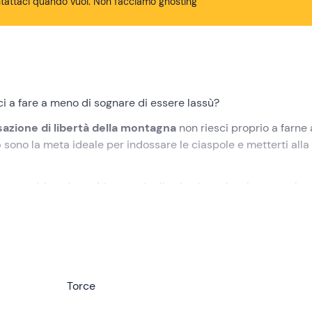
tattaci quando vuoi. Non facciamo ghosting
i a fare a meno di sognare di essere lassù?
azione di libertà della montagna
non riesci proprio a farne 
o
sono la meta ideale per indossare le ciaspole e metterti alla
sso cambia colore
al tramonto
, il sole che cala e le torce che 
più suggestivo
.
ture e alla vita, e poi tutti in fila per tornare verso casa dopo
Torce
n la nostra guida
alle 15:00
al punto di ritrovo a
Pian de' Valli