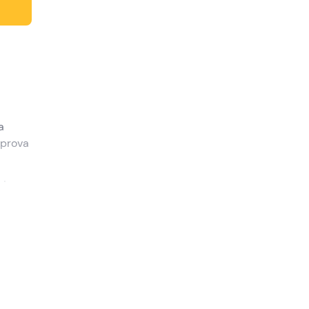
a
 prova
si
3 ore
 (RI)
.