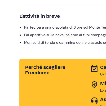
L’attività in breve
Partecipa a una cispolata di 3 ore sul Monte Term
Fai aperitivo sulla neve insieme ai tuoi compag
Munisciti di torcia e cammina con le ciaspole sot
Perché scegliere
Ca
Freedome
Ok 
Mi
Lo 
As