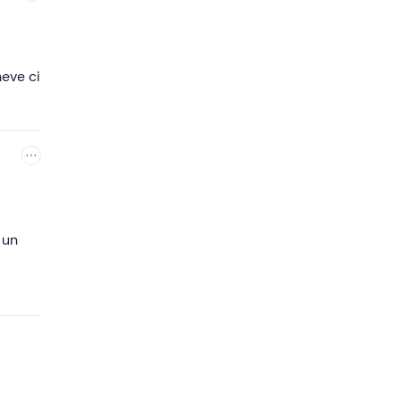
neve ci
 un