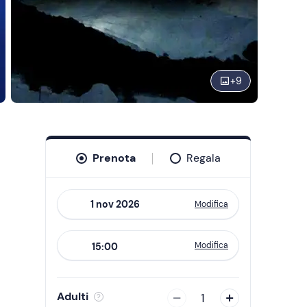
+
9
Prenota
Regala
Modifica
Navigate
forward
Modifica
15:00
to
interact
with
Adulti
1