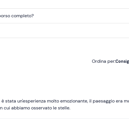
mborso completo?
Ordina per:
Consig
Consigliate
Più recenti
Meno recenti
d è stata un'esperienza molto emozionante, il paesaggio era m
n cui abbiamo osservato le stelle.
Più alte
Più basse