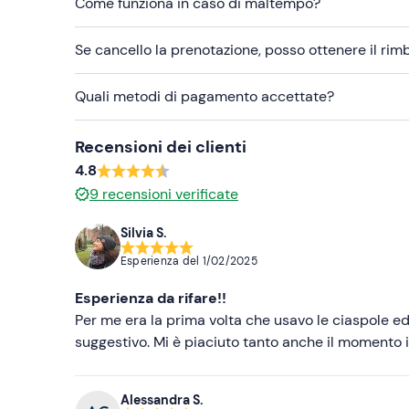
Come funziona in caso di maltempo?
Non dimenticare di portare
Torce (a mano o frontali)
Se cancello la prenotazione, posso ottenere il ri
Quali metodi di pagamento accettate?
Recensioni dei clienti
4.8
9
recensioni verificate
Silvia S.
Esperienza del
1/02/2025
Esperienza da rifare!!
Per me era la prima volta che usavo le ciaspole e
suggestivo. Mi è piaciuto tanto anche il momento i
Alessandra S.