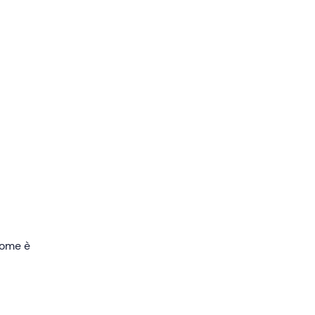
00 m
li
iano
 la
tensa
n noi.
elo
 come è