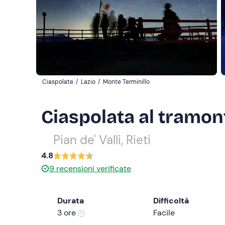
Ciaspolate
/
Lazio
/
Monte Terminillo
Ciaspolata al tramon
Pian de' Valli, Rieti
4.8
9
recensioni verificate
Durata
Difficoltà
3 ore
Facile