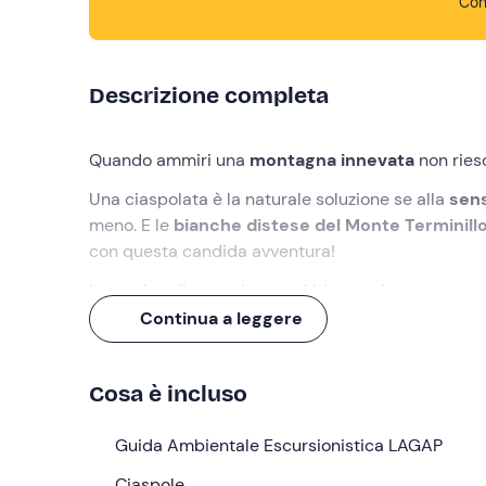
Con
Descrizione completa
Quando ammiri una
montagna innevata
non riesc
Una ciaspolata è la naturale soluzione se alla
sens
meno. E le
bianche distese del Monte Terminill
con questa candida avventura!
Immagina di camminare sul bianco che passo pa
accendono per farsi luce in un
contesto ancora 
Continua a leggere
A metà strada un
aperitivo
per brindare alle avven
e
6 entusiasmanti km di neve e ciaspole
!
Cosa è incluso
Cosa faremo
Guida Ambientale Escursionistica LAGAP
Cominciamo la nostra ciaspolata incontrandoci co
Ciaspole