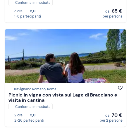
Conferma immediata
65 €
3 ore
5,0
da
1-8 partecipanti
per persona
Trevignano Romano, Roma
Picnic in vigna con vista sul Lago di Bracciano e
visita in cantina
Conferma immediata
70 €
2 ore
5,0
da
2-26 partecipanti
per 2 persone