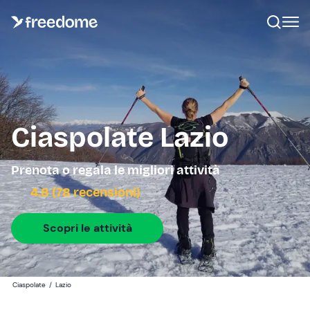
Ciaspolate Lazio
Prenota o regala le migliori attività
4.8 (78 recensioni)
Scopri le attività
Ciaspolate
/
Lazio