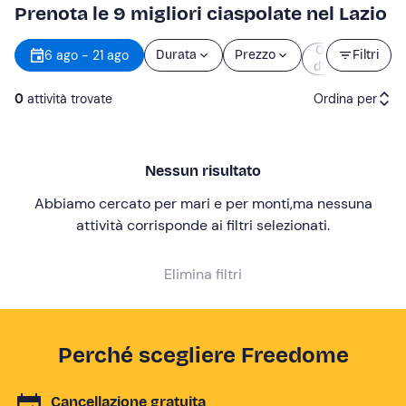
Prenota le 9 migliori ciaspolate nel Lazio
Orario
6 ago - 21 ago
Durata
Prezzo
Filtri
d’inizio
0
attività trovate
Ordina per
Attività consigliate
Nessun risultato
Prezzo (crescente)
Abbiamo cercato per mari e per monti
,
ma nessuna
Prezzo (decrescente)
attività corrisponde ai filtri selezionati
.
Recensioni
Elimina filtri
Perché scegliere Freedome
Cancellazione gratuita