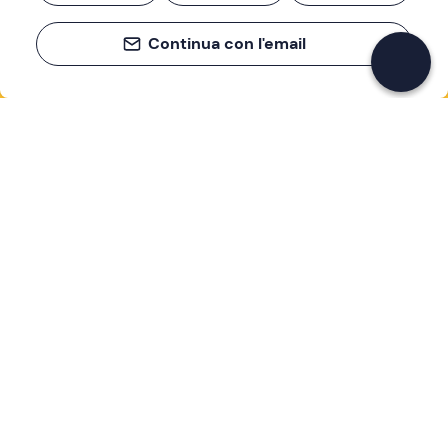
Continua con l'email
Se non sai mai cosa fare, sai cosa fare
Scrivi la tua email e scopri tante alternative all'aperitivo
e al divano
Indirizzo email
Iscriviti ora
Ho letto e accetto la
Privacy Policy