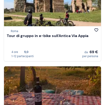
Roma
Tour di gruppo in e-bike sull'Antica Via Appia
69 €
4 ore
5,0
da
1-12 partecipanti
per persona