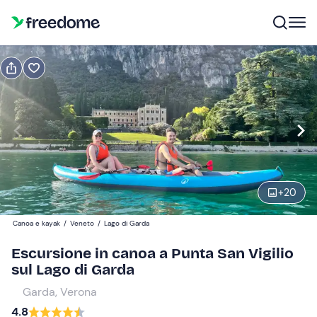
Prenota o regala
Prenota
Regala
Modifica
Navigate
forward
Modifica
15:00
to
interact
+
20
with
Adulti
1
the
40 €
Canoa e kayak
/
Veneto
/
Lago di Garda
calendar
and
Escursione in canoa a Punta San Vigilio
Ragazzi
0
select
sul Lago di Garda
25 €
a
Garda, Verona
date.
4.8
Press