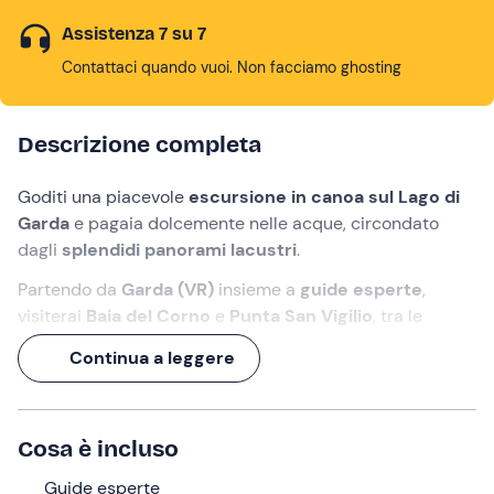
Assistenza 7 su 7
Contattaci quando vuoi. Non facciamo ghosting
Descrizione completa
Goditi una piacevole
escursione in canoa sul Lago di
Garda
e pagaia dolcemente nelle acque, circondato
dagli
splendidi panorami lacustri
.
Partendo da
Garda (VR)
insieme a
guide esperte
,
visiterai
Baia del Corno
e
Punta San Vigilio
, tra le
località più suggestive del versante veronese.
Continua a leggere
Non sei mai andato in canoa? Nessun problema! Prima di
partire svolgerai una
lezione introduttiva
e imparerai le
tecniche base
per partecipare al tour in tutta
Cosa è incluso
tranquillità.
Guide esperte