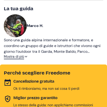
La tua guida
Marco H.
Sono una guida alpina internazionale e formatore, e
coordino un gruppo di guide e istruttori che vivono ogni
giorno l’outdoor tra il Garda, Monte Baldo, Parco
Mostra di più
dell’Adamello e la Val d’Adige. Proponiamo attività
pensate per farti vivere la natura in modo semplice e
alla tua portata. Con noi puoi muoverti all’aria aperta e
Perché scegliere Freedome
riscoprire il piacere di stare bene. Basta la voglia di
esserci, di lasciarsi sorprendere e di staccare un
Cancellazione gratuita
momento per sentirsi vivi davvero.
Ok ti rimborsiamo, ma non sai cosa ti perdi
Miglior prezzo garantito
Lo stesso della guida: non applichiamo commissioni