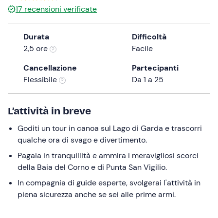
17
recensioni verificate
the
question
mark
Durata
Difficoltà
key
2,5 ore
Facile
to
Cancellazione
Partecipanti
get
Flessibile
Da 1 a 25
the
keyboard
shortcuts
L’attività in breve
for
changing
Goditi un tour in canoa sul Lago di Garda e trascorri
dates.
qualche ora di svago e divertimento.
Pagaia in tranquillità e ammira i meravigliosi scorci
della Baia del Corno e di Punta San Vigilio.
In compagnia di guide esperte, svolgerai l'attività in
piena sicurezza anche se sei alle prime armi.