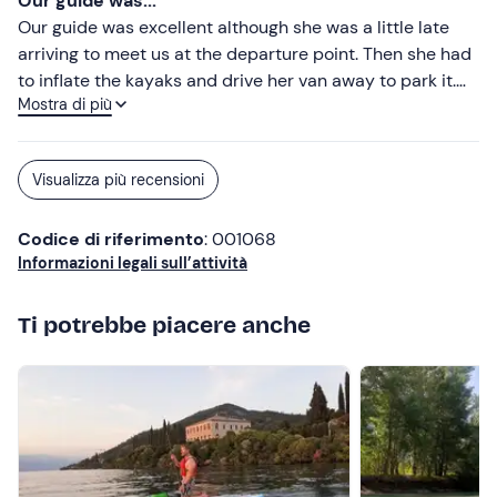
Our guide was...
Our guide was excellent although she was a little late
arriving to meet us at the departure point. Then she had
to inflate the kayaks and drive her van away to park it.
Mostra di più
All of this took another 20 minutes. We expected the
boats to be ready and waiting at the agreed time. I think
the organiser had overcommitted its resources. The tour
Visualizza più recensioni
was good. It could have been improved if we had been
able to come ashore at Punta San Vigilio for a short time
Codice di riferimento
: 001068
to look around. The scheduled trip time of 3 hours was
Informazioni legali sull’attività
easily long enough to accommodate this.
Ti potrebbe piacere anche