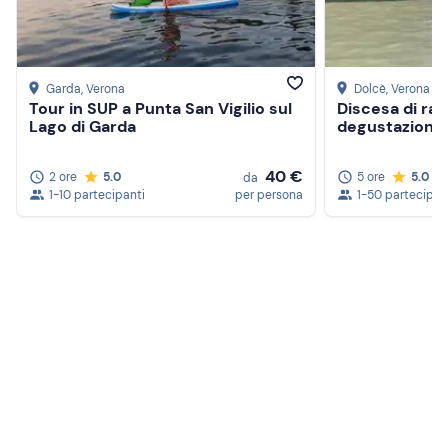
Garda
, Verona
Dolcè
, Verona
Tour in SUP a Punta San Vigilio sul
Discesa di raft
Lago di Garda
degustazione 
40 €
2 ore
5.0
5 ore
5.0
da
1-10 partecipanti
per persona
1-50 partecipan