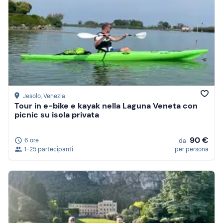
Jesolo
, Venezia
Tour in e-bike e kayak nella Laguna Veneta con
picnic su isola privata
90 €
6 ore
da
1-25 partecipanti
per persona