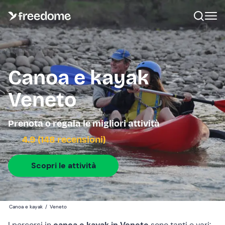
Canoa e kayak
Veneto
Prenota o regala le migliori attività
4.9 (148 recensioni)
Scopri le attività
Canoa e kayak
/
Veneto
I percorsi in
canoa e kayak in Veneto
sono tanti e vari: