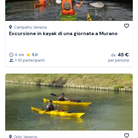
Campalto
, Venezia
Escursione in kayak di una giornata a Murano
45 €
6 ore
5.0
da
1-10 partecipanti
per persona
Dolo
, Venezia