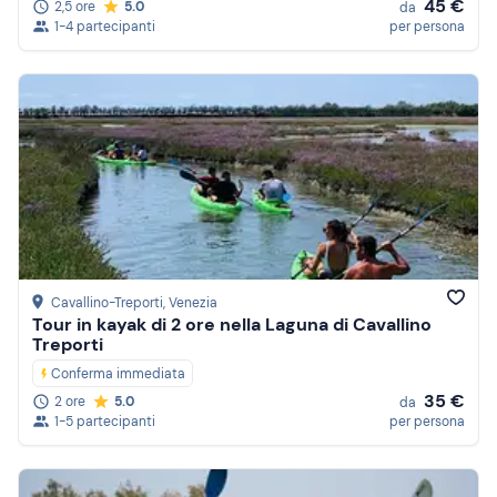
45 €
2,5 ore
5.0
da
1-4 partecipanti
per persona
Cavallino-Treporti
, Venezia
Tour in kayak di 2 ore nella Laguna di Cavallino
Treporti
Conferma immediata
35 €
2 ore
5.0
da
1-5 partecipanti
per persona