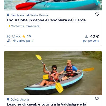
Peschiera del Garda
, Verona
Escursione in canoa a Peschiera del Garda
Conferma immediata
40 €
2,5 ore
5.0
da
1-6 partecipanti
per persona
Dolcè
, Verona
Lezione di kayak e tour tra la Valdadige e la