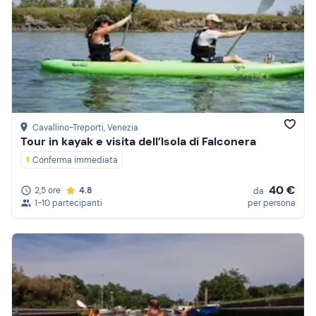
Cavallino-Treporti
, Venezia
Tour in kayak e visita dell’Isola di Falconera
Conferma immediata
40 €
2,5 ore
4.8
da
1-10 partecipanti
per persona