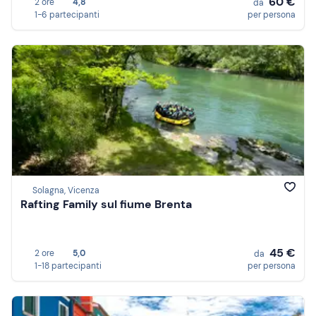
60 €
2 ore
4,8
da
1-6 partecipanti
per persona
Solagna, Vicenza
Rafting Family sul fiume Brenta
45 €
2 ore
5,0
da
1-18 partecipanti
per persona