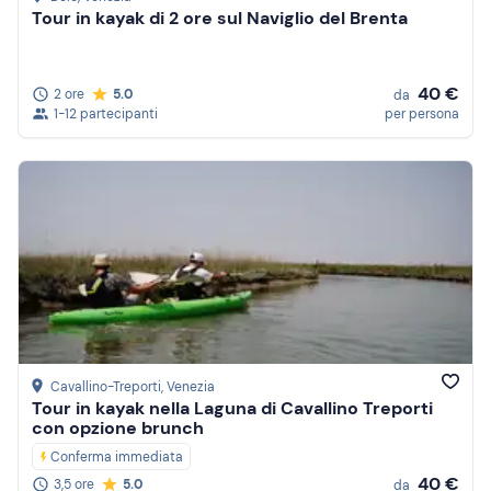
Tour in kayak di 2 ore sul Naviglio del Brenta
40 €
2 ore
5.0
da
1-12 partecipanti
per persona
Cavallino-Treporti
, Venezia
Tour in kayak nella Laguna di Cavallino Treporti
con opzione brunch
Conferma immediata
40 €
3,5 ore
5.0
da