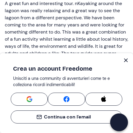
A great fun and interesting tour. nKayaking around the
lagoon was really relaxing and a great way to see the
lagoon from a different perspective. We have been
coming to the area for many years and were looking for
something different to do. This was a great combination
of a fun activity whilst learning a little about local history,
ways of life, the environment and wildlife. It is great for
adults and children a like. The tour guide was super
helpful before and during the trip. He explained how to
use the kayak clearly and was extremely knowledgeable
Crea un account Freedome
about the area. Would highly recommend.
Unisciti a una community di avventurieri come te e
colleziona ricordi indimenticabili!
Recensito da
Clare H.
11 Lug 2026 |
Escursione in canoa a Punta San Vigilio sul Lago di Garda
Continua con l'email
Escursione in canoa a Punta San Vigilio sul Largo di