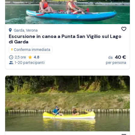
Garda
, Verona
Escursione in canoa a Punta San Vigilio sul Lago
di Garda
Conferma immediata
40 €
2,5 ore
4.8
da
1-20 partecipanti
per persona