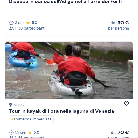
Discesa in canoa sull'Adige nella Terra dei Forti
30 €
3 ore
5.0
da
1-30 partecipanti
per persona
Venezia
Tour in kayak di 1 ora nella laguna di Venezia
Conferma immediata
70 €
1,5 ore
5.0
da