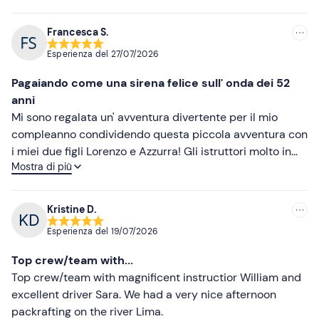
Francesca S.
Esperienza del
27/07/2026
Pagaiando come una sirena felice sull' onda dei 52
anni
Mi sono regalata un' avventura divertente per il mio
compleanno condividendo questa piccola avventura con
i miei due figli Lorenzo e Azzurra! Gli istruttori molto in
Mostra di più
gamba, simpatici capaci di infondere serenità. Io credo
di avere foto sicuramente che mi ritrarranno in situazioni
imbarazzanti dove restavo a cavalcioni di scogli o
Kristine D.
addirittura girata di schiena a fare le piccole rapide e vi
Esperienza del
19/07/2026
giuro è stato molto divertente e tranquillo, lo consiglio
anche a chi è un po' fifona come me...il tratto finale ho
Top crew/team with...
anche seguito il simpatico consiglio di William di
Top crew/team with magnificent instructior William and
cavalcare la canoa alla rovescia e ho dimostrato doti da
excellent driver Sara. We had a very nice afternoon
sirena ( o da foca monaca!??) comunque bravi!
packrafting on the river Lima.