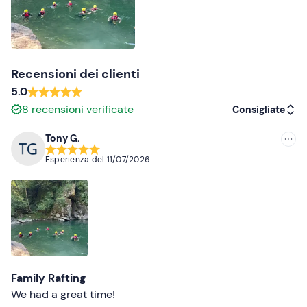
Recensioni dei clienti
5.0
8
recensioni verificate
Consigliate
Tony G.
Consigliate
Esperienza del
11/07/2026
Più recenti
Meno recenti
Più alte
Più basse
Family Rafting
We had a great time!