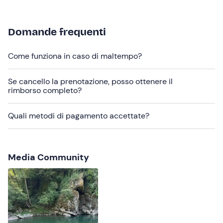
confermata al raggiungimento di
minimo 2
partecipanti
.
In loco sono presenti
spogliatoi
,
docce
e un
deposito
Domande frequenti
per gli oggetti di valore
.
Come funziona in caso di maltempo?
Eventuali
accompagnatori
con cani al guinzaglio
possono attendere al punto di partenza.
Se cancello la prenotazione, posso ottenere il
Durante l'escursione verranno scattati
foto e video
,
rimborso completo?
condivisi successivamente tramite un link.
Quali metodi di pagamento accettate?
Abbigliamento consigliato
Costume da bagno
Media Community