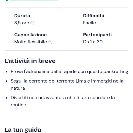
the
question
Durata
Difficoltà
mark
3,5 ore
Facile
key
Cancellazione
Partecipanti
to
Molto flessibile
Da 1 a 30
get
the
keyboard
L’attività in breve
shortcuts
for
Prova l'adrenalina delle rapide con questo packrafting
changing
Segui la corrente del torrente Lima e immergiti nella
dates.
natura
Divertiti con un'avventura che ti farà scordare la
routine
La tua guida