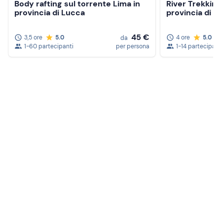
Body rafting sul torrente Lima in
River Trekking 
provincia di Lucca
provincia di 
45 €
3,5 ore
5.0
4 ore
5.0
da
1-60 partecipanti
per persona
1-14 partecipant
Crea un account Freedome
Unisciti a una community di avventurieri come te e
colleziona ricordi indimenticabili!
Continua con l'email