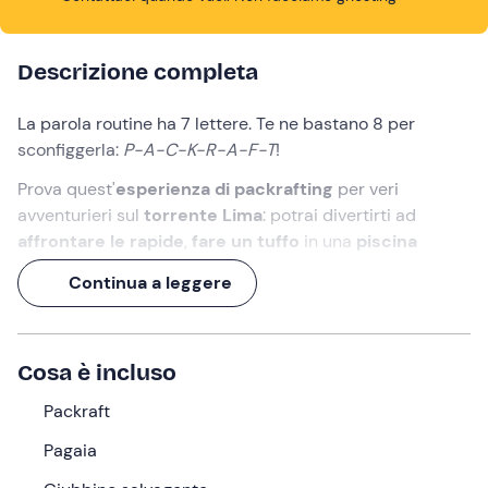
Descrizione completa
La parola routine ha 7 lettere. Te ne bastano 8 per
sconfiggerla:
P-A-C-K-R-A-F-T
!
Prova quest'
esperienza di packrafting
per veri
avventurieri sul
torrente Lima
: potrai divertirti ad
affrontare le rapide
,
fare un tuffo
in una
piscina
naturale
e ammirare lo
scenario
che ti circonda.
Continua a leggere
L'adrenalina ti farà scordare la monotonia della
quotidianità: provare per credere!
Cosa è incluso
Cosa faremo
Packraft
L'appuntamento è
10 minuti prima
dell'orario indicato
nel punto di ritrovo a
Chifenti (LU)
. In loco troveremo la
Pagaia
guida
, che ci fornirà tutto l'
equipaggiamento