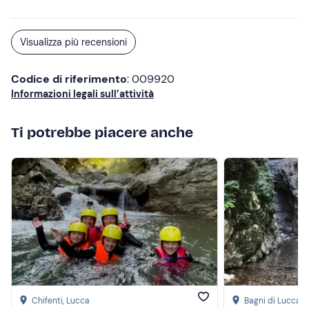
Torneremo a fare altre avventure sicuramente!
Visualizza più recensioni
Codice di riferimento
: 009920
Informazioni legali sull’attività
Ti potrebbe piacere anche
Chifenti
, Lucca
Bagni di Lucca
, 