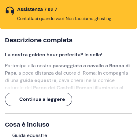
Assistenza 7 su 7
Contattaci quando vuoi. Non facciamo ghosting
Descrizione completa
La nostra golden hour preferita? In sella!
Partecipa alla nostra
passeggiata a cavallo a Rocca di
Papa
, a poca distanza dal cuore di Roma: in compagnia
di una
guida equestre
, cavalcherai nella cornice
naturale del
Parco dei Castelli Romani illuminata al
tramonto
.
Continua a leggere
Un'esperienza di 1 ora
, nonché la migliore conclusione
di giornata!
Cosa è incluso
Cosa faremo
Guida equestre
L'appuntamento è
10 minuti prima dell'orario