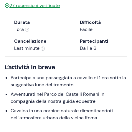
27
recensioni verificate
the
question
mark
Durata
Difficoltà
key
1 ora
Facile
to
Cancellazione
Partecipanti
get
Last minute
Da 1 a 6
the
keyboard
shortcuts
L’attività in breve
for
changing
Partecipa a una passeggiata a cavallo di 1 ora sotto la
dates.
suggestiva luce del tramonto
Avventurati nel Parco dei Castelli Romani in
compagnia della nostra guida equestre
Cavalca in una cornice naturale dimenticandoti
dell'atmosfera urbana della vicina Roma