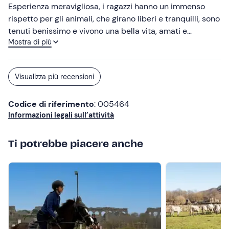
Esperienza meravigliosa, i ragazzi hanno un immenso
rispetto per gli animali, che girano liberi e tranquilli, sono
tenuti benissimo e vivono una bella vita, amati e
Mostra di più
rispettati.. passeggiata a cavallo molto bella immersi
nella natura.
Visualizza più recensioni
Codice di riferimento
: 005464
Informazioni legali sull’attività
Ti potrebbe piacere anche