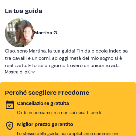
La tua guida
Martina G.
Ciao, sono Martina, la tua guida! Fin da piccola indecisa
tra cavalli e unicorni, ad oggi metà del mio sogno si è
realizzato. E forse un giorno troverò un unicorno ad
Mostra di più
aspettarmi nel bosco, ma nel frattempo cavalchiamo
insieme nel Parco dei Castelli Romani!
Perché scegliere Freedome
Cancellazione gratuita
Ok ti rimborsiamo, ma non sai cosa ti perdi
Miglior prezzo garantito
Lo stesso della guida: non applichiamo commissioni