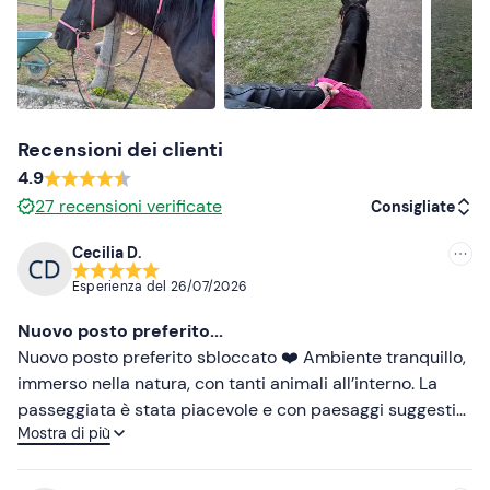
Recensioni dei clienti
4.9
27
recensioni verificate
Consigliate
Cecilia D.
Consigliate
Esperienza del
26/07/2026
Più recenti
Nuovo posto preferito...
Meno recenti
Nuovo posto preferito sbloccato ❤️ Ambiente tranquillo,
immerso nella natura, con tanti animali all’interno. La
Più alte
passeggiata è stata piacevole e con paesaggi suggestivi,
Mostra di più
conto sicuramente di tornarci 🐴
Più basse