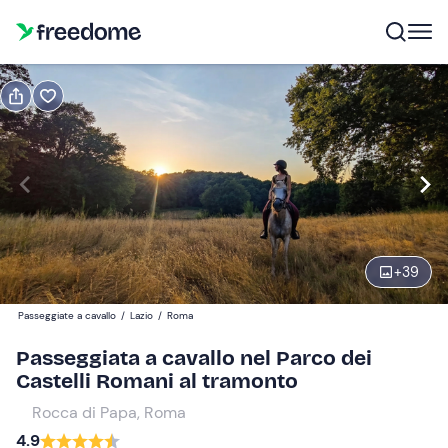
Prenota o regala
Prenota
Regala
Modifica
Navigate
forward
Modifica
20:00
to
interact
+
39
with
Partecipanti
1
the
35 €
Passeggiate a cavallo
/
Lazio
/
Roma
calendar
and
Passeggiata a cavallo nel Parco dei
select
Castelli Romani al tramonto
a
Rocca di Papa, Roma
date.
4.9
Press