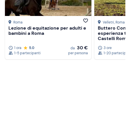
Roma
Velletri
, Roma
Lezione di equitazione per adulti e
Buttero Cont
bambini a Roma
esperienza tra
Castelli Roma
30 €
1 ora
5.0
3 ore
da
1-5 partecipanti
per persona
1-20 partecipan
Crea un account Freedome
Unisciti a una community di avventurieri come te e
colleziona ricordi indimenticabili!
Continua con l'email