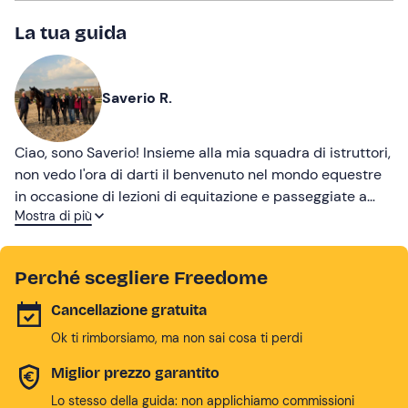
La tua guida
Saverio R.
Ciao, sono Saverio! Insieme alla mia squadra di istruttori,
non vedo l'ora di darti il benvenuto nel mondo equestre
in occasione di lezioni di equitazione e passeggiate a
Mostra di più
cavallo. Il tutto nel cuore del Parco dell'Appia Antica, uno
storico angolo di Roma nel quale cavalcare!
Perché scegliere Freedome
Cancellazione gratuita
Ok ti rimborsiamo, ma non sai cosa ti perdi
Miglior prezzo garantito
Lo stesso della guida: non applichiamo commissioni