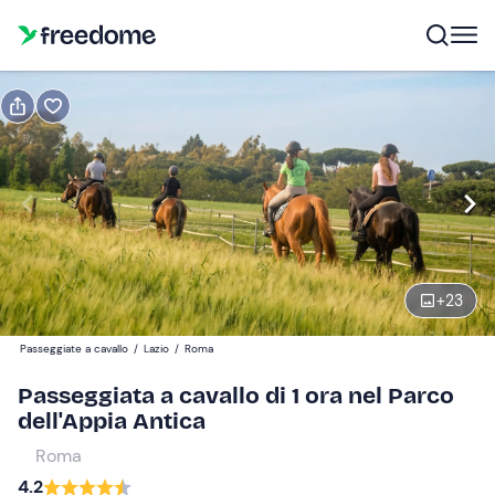
Prenota o regala
Prenota
Regala
Modifica
Navigate
forward
Modifica
16:00
to
interact
+
23
with
Partecipanti
1
the
30 €
Passeggiate a cavallo
/
Lazio
/
Roma
calendar
and
Passeggiata a cavallo di 1 ora nel Parco
select
dell'Appia Antica
a
Roma
date.
4.2
Press