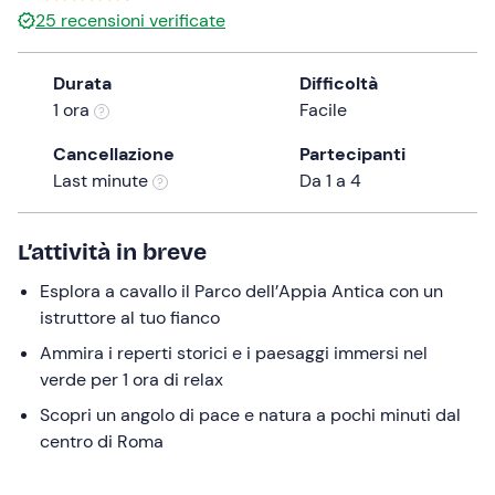
25
recensioni verificate
the
question
mark
Durata
Difficoltà
key
1 ora
Facile
to
Cancellazione
Partecipanti
get
Last minute
Da 1 a 4
the
keyboard
shortcuts
L’attività in breve
for
changing
Esplora a cavallo il Parco dell’Appia Antica con un
dates.
istruttore al tuo fianco
Ammira i reperti storici e i paesaggi immersi nel
verde per 1 ora di relax
Scopri un angolo di pace e natura a pochi minuti dal
centro di Roma