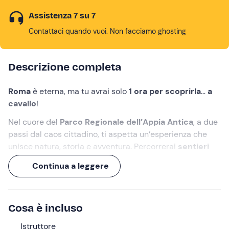
Assistenza 7 su 7
Contattaci quando vuoi. Non facciamo ghosting
Descrizione completa
Roma
è eterna, ma tu avrai solo
1 ora per scoprirla
…
a
cavallo
!
Nel cuore del
Parco Regionale dell’Appia Antica
, a due
passi dal caos cittadino, ti aspetta un’esperienza che
unisce natura, storia e avventura. Percorrerai
sentieri
immersi nel verde
, tra
resti archeologici
e panorami
Continua a leggere
senza tempo, in sella a un
docilissimo cavallo
e in
compagnia di un
istruttore
esperto.
Un modo speciale per esplorare un
angolo nascosto
Cosa è incluso
della capitale
con occhi nuovi!
Istruttore