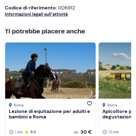
Codice di riferimento
: 006912
Informazioni legali sull’attività
Ti potrebbe piacere anche
Crea un account Freedome
Unisciti a una community di avventurieri come te e
colleziona ricordi indimenticabili!
Roma
Roma
Lezione di equitazione per adulti e
Apicoltore pe
bambini a Roma
degustazione 
30 €
1 ora
5.0
1,5 ore
da
Continua con l'email