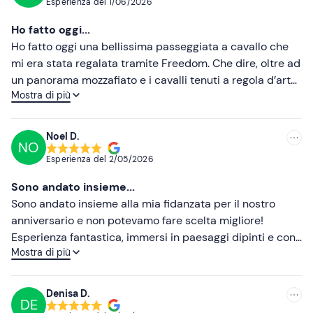
Esperienza del
1/06/2026
Più recenti
Ho fatto oggi...
Meno recenti
Ho fatto oggi una bellissima passeggiata a cavallo che
mi era stata regalata tramite Freedom. Che dire, oltre ad
Più alte
un panorama mozzafiato e i cavalli tenuti a regola d’arte,
Mostra di più
la nostra guida Gianluca è stata simpaticissima e molto
Più basse
disponibile. È un’esperienza che ripeterò sicuramente! ✨
Noel D.
NO
Esperienza del
2/05/2026
Sono andato insieme...
Sono andato insieme alla mia fidanzata per il nostro
anniversario e non potevamo fare scelta migliore!
Esperienza fantastica, immersi in paesaggi dipinti e con
Mostra di più
delle guide che ci hanno fatto sentire a nostro agio
durante tutto il percorso a cavallo. Inoltre ci piace il
modo in cui trattano gli animali. Ve lo consigliamo
Denisa D.
DE
vivamente!