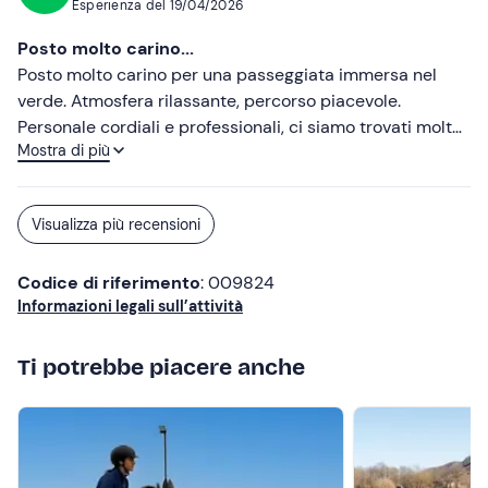
Esperienza del
19/04/2026
Posto molto carino...
Posto molto carino per una passeggiata immersa nel
verde. Atmosfera rilassante, percorso piacevole.
Personale cordiali e professionali, ci siamo trovati molto
Mostra di più
bene ci torneremo senz’altro!
Visualizza più recensioni
Codice di riferimento
: 009824
Informazioni legali sull’attività
Ti potrebbe piacere anche