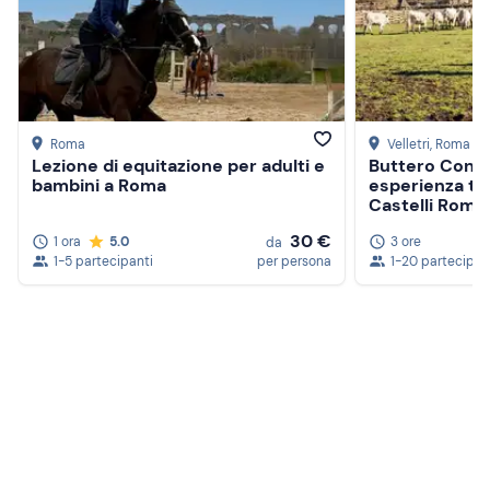
Roma
Velletri
, Roma
Lezione di equitazione per adulti e
Buttero Cont
bambini a Roma
esperienza tra
Castelli Roma
30 €
1 ora
5.0
3 ore
da
1-5 partecipanti
per persona
1-20 partecipan