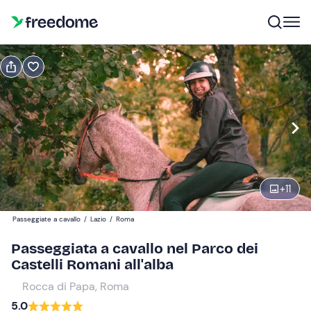
Prenota o regala
Prenota
Regala
Modifica
Navigate
forward
Modifica
05:00
to
interact
+
11
with
Partecipanti
1
the
40 €
Passeggiate a cavallo
/
Lazio
/
Roma
calendar
and
Passeggiata a cavallo nel Parco dei
select
Castelli Romani all'alba
a
Rocca di Papa, Roma
date.
5.0
Press