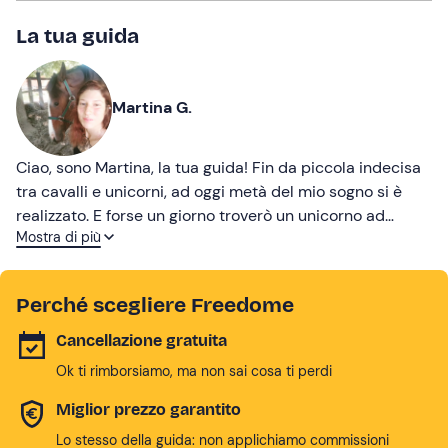
La tua guida
Martina G.
Ciao, sono Martina, la tua guida! Fin da piccola indecisa
tra cavalli e unicorni, ad oggi metà del mio sogno si è
realizzato. E forse un giorno troverò un unicorno ad
Mostra di più
aspettarmi nel bosco, ma nel frattempo cavalchiamo
insieme nel Parco dei Castelli Romani!
Perché scegliere Freedome
Cancellazione gratuita
Ok ti rimborsiamo, ma non sai cosa ti perdi
Miglior prezzo garantito
Lo stesso della guida: non applichiamo commissioni