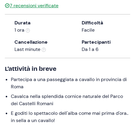
7
recensioni verificate
the
question
mark
Durata
Difficoltà
key
1 ora
Facile
to
Cancellazione
Partecipanti
get
Last minute
Da 1 a 6
the
keyboard
shortcuts
L’attività in breve
for
changing
Partecipa a una passeggiata a cavallo in provincia di
dates.
Roma
Cavalca nella splendida cornice naturale del Parco
dei Castelli Romani
E goditi lo spettacolo dell'alba come mai prima d'ora..
in sella a un cavallo!