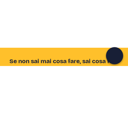
Crea un account Freedome
Unisciti a una community di avventurieri come te e
colleziona ricordi indimenticabili!
Continua con l'email
Se non sai mai cosa fare, sai cosa fare
Scrivi la tua email e scopri tante alternative all'aperitivo
e al divano
Indirizzo email
Iscriviti ora
Ho letto e accetto la
Privacy Policy