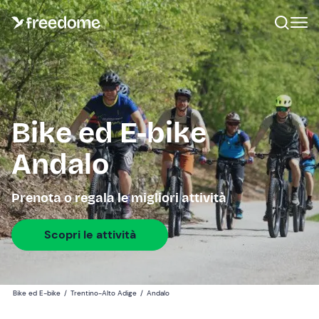
Bike ed E-bike
Andalo
Prenota o regala le migliori attività
Scopri le attività
Bike ed E-bike
/
Trentino-Alto Adige
/
Andalo