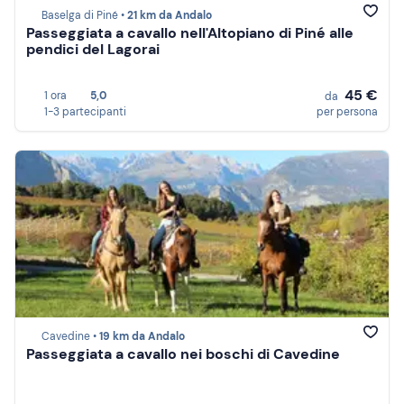
Baselga di Piné •
21 km da Andalo
Passeggiata a cavallo nell'Altopiano di Piné alle
pendici del Lagorai
45 €
1 ora
5,0
da
1-3 partecipanti
per persona
Cavedine •
19 km da Andalo
Passeggiata a cavallo nei boschi di Cavedine