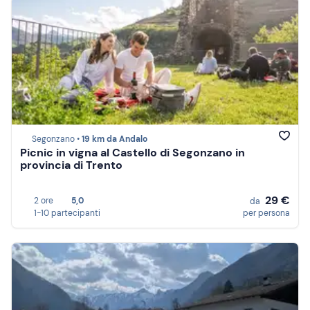
Segonzano •
19 km da Andalo
Picnic in vigna al Castello di Segonzano in
provincia di Trento
29 €
2 ore
5,0
da
1-10 partecipanti
per persona