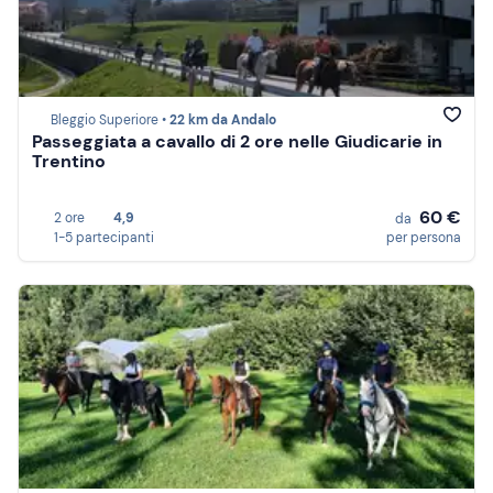
Bleggio Superiore •
22 km da Andalo
Passeggiata a cavallo di 2 ore nelle Giudicarie in
Trentino
60 €
2 ore
4,9
da
1-5 partecipanti
per persona