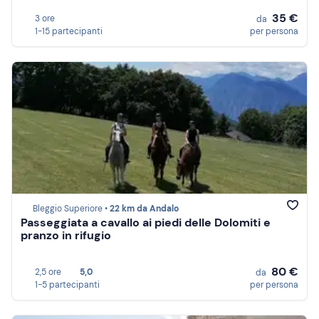
35 €
3 ore
da
1-15 partecipanti
per persona
Bleggio Superiore •
22 km da Andalo
Passeggiata a cavallo ai piedi delle Dolomiti e
pranzo in rifugio
80 €
2,5 ore
5,0
da
1-5 partecipanti
per persona