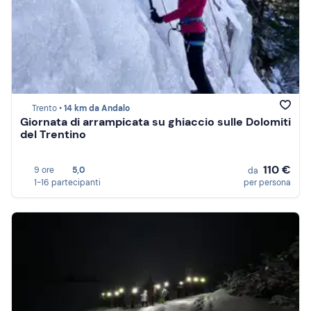
Trento •
14 km da Andalo
Giornata di arrampicata su ghiaccio sulle Dolomiti
del Trentino
110 €
9 ore
5,0
da
1-16 partecipanti
per persona