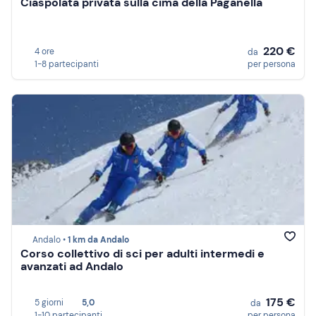
Ciaspolata privata sulla cima della Paganella
220 €
4 ore
da
1-8 partecipanti
per persona
Andalo •
1 km da Andalo
Corso collettivo di sci per adulti intermedi e
avanzati ad Andalo
175 €
5 giorni
5,0
da
1-10 partecipanti
per persona