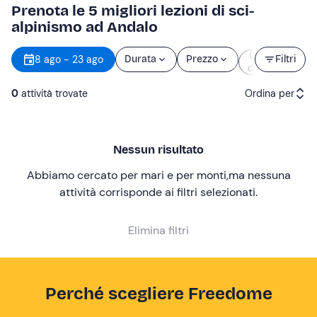
Prenota le 5 migliori lezioni di sci-
alpinismo ad Andalo
Orario
8 ago - 23 ago
Durata
Prezzo
Filtri
d’inizio
0
attività trovate
Ordina per
Attività consigliate
Nessun risultato
Prezzo (crescente)
Abbiamo cercato per mari e per monti
,
ma nessuna
Prezzo (decrescente)
attività corrisponde ai filtri selezionati
.
Recensioni
Elimina filtri
Perché scegliere Freedome