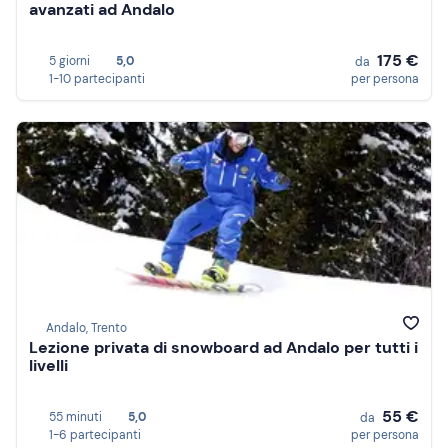
avanzati ad Andalo
175 €
5 giorni
5,0
da
1-10 partecipanti
per persona
Andalo, Trento
Lezione privata di snowboard ad Andalo per tutti i
livelli
55 €
55 minuti
5,0
da
1-6 partecipanti
per persona