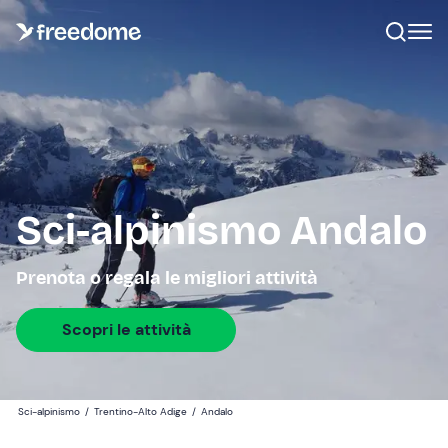
Sci-alpinismo Andalo
Prenota o regala le migliori attività
Scopri le attività
Sci-alpinismo
/
Trentino-Alto Adige
/
Andalo