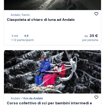
Andalo, Trento
Ciaspolata al chiaro di luna ad Andalo
35 €
3 ore
4,6
da
1-12 partecipanti
per persona
Andalo •
1 km da Andalo
Corso collettivo di sci per bambini intermedi e