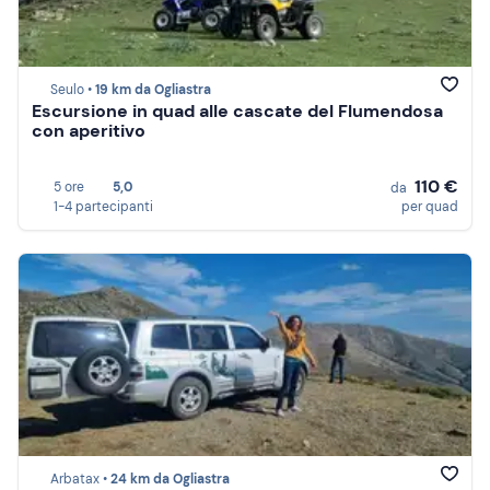
Seulo •
19 km da Ogliastra
Escursione in quad alle cascate del Flumendosa
con aperitivo
110 €
5 ore
5,0
da
1-4 partecipanti
per quad
Arbatax •
24 km da Ogliastra