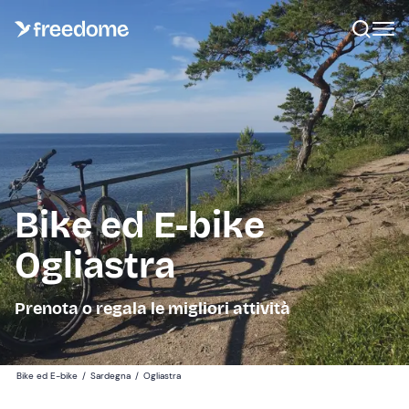
Bike ed E-bike
Ogliastra
Prenota o regala le migliori attività
Bike ed E-bike
/
Sardegna
/
Ogliastra