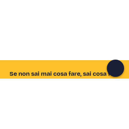
Crea un account Freedome
Unisciti a una community di avventurieri come te e
colleziona ricordi indimenticabili!
Continua con l'email
Se non sai mai cosa fare, sai cosa fare
Scrivi la tua email e scopri tante alternative all'aperitivo
e al divano
Indirizzo email
Iscriviti ora