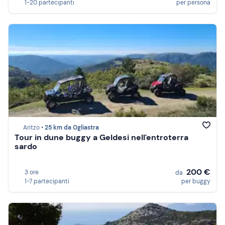
1-20 partecipanti
per persona
Aritzo •
25 km da Ogliastra
Tour in dune buggy a Geldesi nell'entroterra
sardo
200 €
3 ore
da
1-7 partecipanti
per buggy