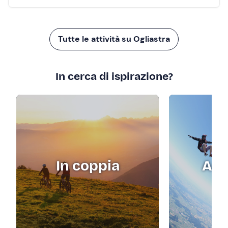
Tutte le attività su Ogliastra
In cerca di ispirazione?
In coppia
Adr