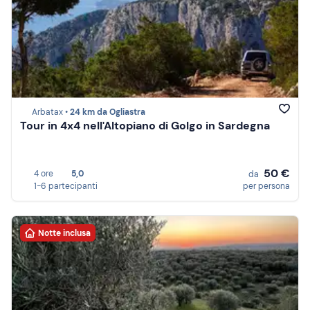
Arbatax •
24 km da Ogliastra
Tour in 4x4 nell'Altopiano di Golgo in Sardegna
50 €
4 ore
5,0
da
1-6 partecipanti
per persona
Notte inclusa