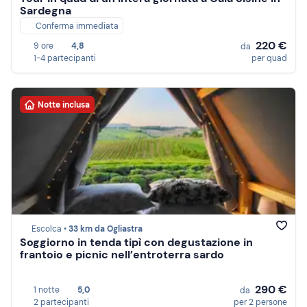
Sardegna
Conferma immediata
220 €
9 ore
4,8
da
1-4 partecipanti
per quad
Notte inclusa
Escolca •
33 km da Ogliastra
Soggiorno in tenda tipì con degustazione in
frantoio e picnic nell’entroterra sardo
290 €
1 notte
5,0
da
2 partecipanti
per 2 persone