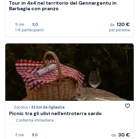
Tour in 4x4 nel territorio del Gennargentu in
Barbagia con pranzo
120 €
9 ore
5,0
da
1-6 partecipanti
per persona
Escolca •
33 km da Ogliastra
Picnic tra gli ulivi nell'entroterra sardo
Conferma immediata
30 €
3 ore
5,0
da