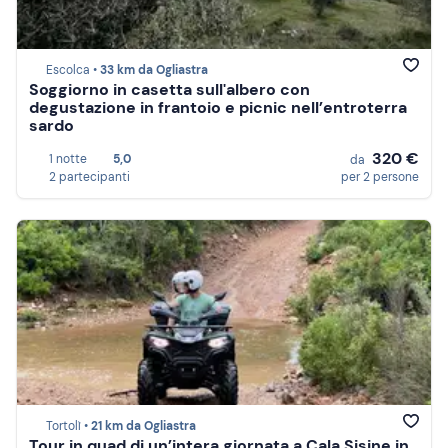
Escolca •
33 km da Ogliastra
Soggiorno in casetta sull'albero con
degustazione in frantoio e picnic nell’entroterra
sardo
320 €
1 notte
5,0
da
2 partecipanti
per 2 persone
Tortolì •
21 km da Ogliastra
Tour in quad di un’intera giornata a Cala Sisine in